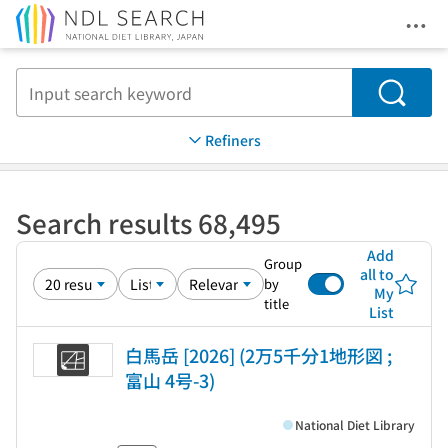
Ope
Jump to main content
Search
Refiners
Search results 68,495
Add
Group
all to
by
My
title
List
白馬岳 [2026] (2万5千分1地形図 ;
富山 4号-3)
National Diet Library