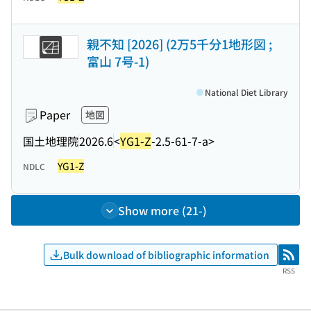
親不知 [2026] (2万5千分1地形図 ;
富山 7号-1)
National Diet Library
Paper
地図
国土地理院
2026.6
<
YG1-Z
-2.5-61-7-a>
YG1-Z
NDLC
Show more (21-)
Bulk download of bibliographic information
RSS
RSS