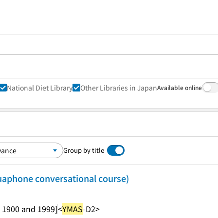
National Diet Library
Other Libraries in Japan
Available online
Group by title
uaphone conversational course)
 1900 and 1999]
<
YMAS
-D2>