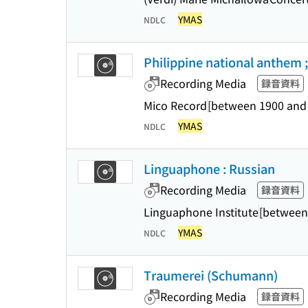
YMAS
NDLC
Philippine national anthem ;
Recording Media
録音資料
Mico Record
[between 1900 and
YMAS
NDLC
Linguaphone : Russian
Recording Media
録音資料
Linguaphone Institute
[between
YMAS
NDLC
Traumerei (Schumann)
Recording Media
録音資料