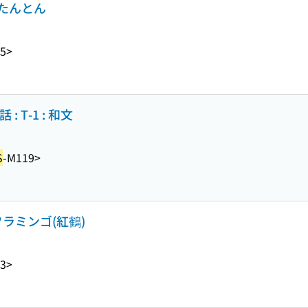
たんとん
-5>
T-1 : 和文
S
-M119>
ラミンゴ(紅鶴)
-3>