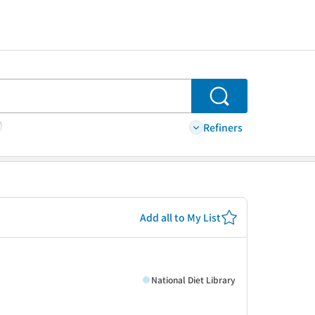
Search
Refiners
Add all to My List
National Diet Library