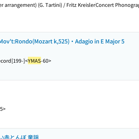
r arrangement) (G. Tartini) / Fritz Kreisler
Concert Phonograp
 Mov't:Rondo(Mozart k,525)・Adagio in E Major 5
ecord
[199-]
<
YMAS
-60>
-5>
い赤とんぼ 童謡