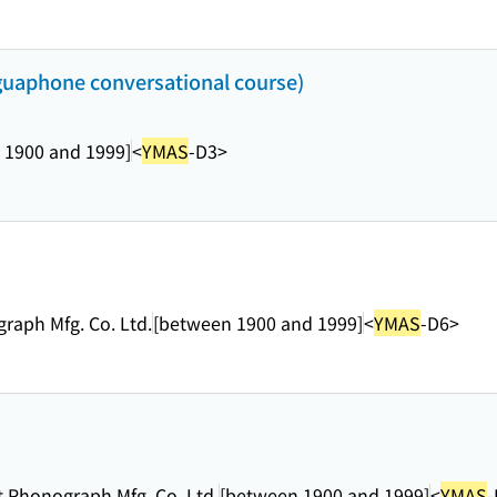
guaphone conversational course)
 1900 and 1999]
<
YMAS
-D3>
raph Mfg. Co. Ltd.
[between 1900 and 1999]
<
YMAS
-D6>
 Phonograph Mfg. Co. Ltd.
[between 1900 and 1999]
<
YMAS
-