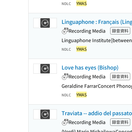
YMAS
NDLC
Linguaphone : Français (Lin
Recording Media
録音資料
Linguaphone Institute
[between
YMAS
NDLC
Love has eyes (Bishop)
Recording Media
録音資料
Geraldine Farrar
Concert Phonog
YMAS
NDLC
Traviata -- addio del passato
Recording Media
録音資料
(Verdi) Marie Michailowa
Concert