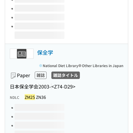
保全学
National Diet Library
Other Libraries in Japan
Paper
雑誌
雑誌タイトル
日本保全学会
2003-
<Z74-D29>
ZM25
ZN36
NDLC
Volumes of this title