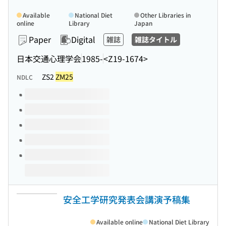
Available
National Diet
Other Libraries in
online
Library
Japan
Paper
Digital
雑誌
雑誌タイトル
日本交通心理学会
1985-
<Z19-1674>
ZS2
ZM25
NDLC
Volumes of this title
安全工学研究発表会講演予稿集
Available online
National Diet Library