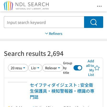
Ope
Jump to main content
Search
Refiners
Search results 2,694
Add
Group
all to
by
My
title
List
セイフティダイジェスト : 安全衛
生保護具・検知警報器・標識の専
門誌