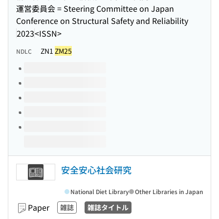
運営委員会 = Steering Committee on Japan
Conference on Structural Safety and Reliability
2023
<ISSN>
ZN1
ZM25
NDLC
Volumes of this title
安全安心社会研究
National Diet Library
Other Libraries in Japan
Paper
雑誌
雑誌タイトル