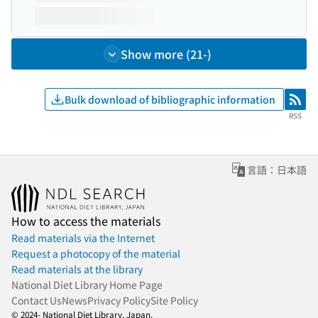
Show more (21-)
Bulk download of bibliographic information
RSS
RSS
言語：日本語
How to access the materials
Read materials via the Internet
Request a photocopy of the material
Read materials at the library
National Diet Library Home Page
Contact Us
News
Privacy Policy
Site Policy
© 2024- National Diet Library, Japan.