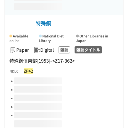
特殊鋼
Available
National Diet
Other Libraries in
online
Library
Japan
Paper
Digital
雑誌
雑誌タイトル
特殊鋼倶楽部
[1953]-
<Z17-362>
ZP42
NDLC
Volumes of this title