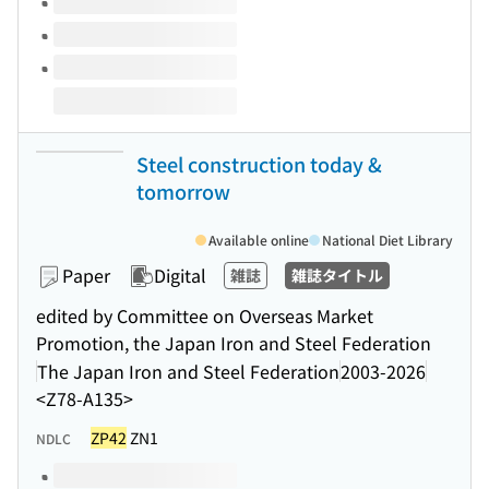
Steel construction today &
tomorrow
Available online
National Diet Library
Paper
Digital
雑誌
雑誌タイトル
edited by Committee on Overseas Market
Promotion, the Japan Iron and Steel Federation
The Japan Iron and Steel Federation
2003-2026
<Z78-A135>
ZP42
ZN1
NDLC
Volumes of this title