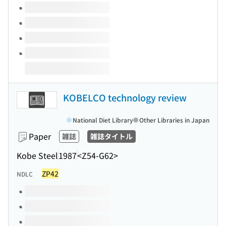
KOBELCO technology review
National Diet Library
Other Libraries in Japan
Paper
雑誌
雑誌タイトル
Kobe Steel
1987
<Z54-G62>
ZP42
NDLC
Volumes of this title