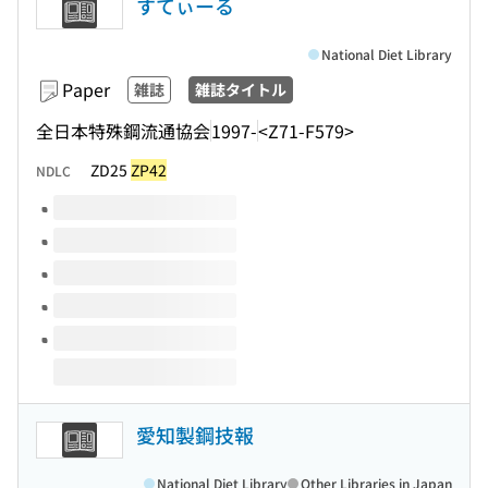
すてぃーる
National Diet Library
Paper
雑誌
雑誌タイトル
全日本特殊鋼流通協会
1997-
<Z71-F579>
ZD25
ZP42
NDLC
Volumes of this title
愛知製鋼技報
National Diet Library
Other Libraries in Japan