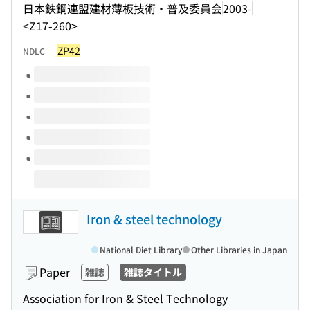
日本鉄鋼連盟建材薄板技術・普及委員会
2003-
<Z17-260>
ZP42
NDLC
Volumes of this title
Iron & steel technology
National Diet Library
Other Libraries in Japan
Paper
雑誌
雑誌タイトル
Association for Iron & Steel Technology