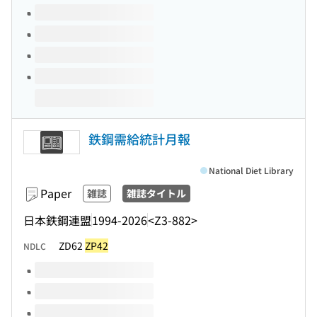
鉄鋼需給統計月報
National Diet Library
Paper
雑誌
雑誌タイトル
日本鉄鋼連盟
1994-2026
<Z3-882>
ZD62
ZP42
NDLC
Volumes of this title