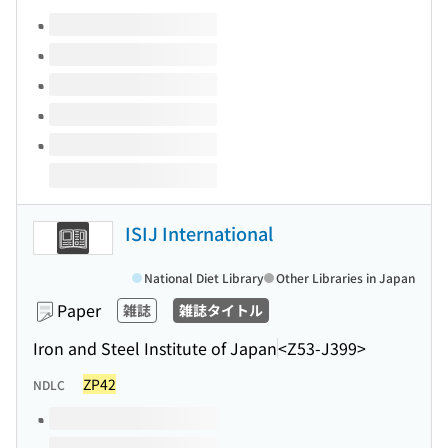
Volumes of this title
ISIJ International
National Diet Library
Other Libraries in Japan
Paper
雑誌
雑誌タイトル
Iron and Steel Institute of Japan
<Z53-J399>
ZP42
NDLC
Volumes of this title