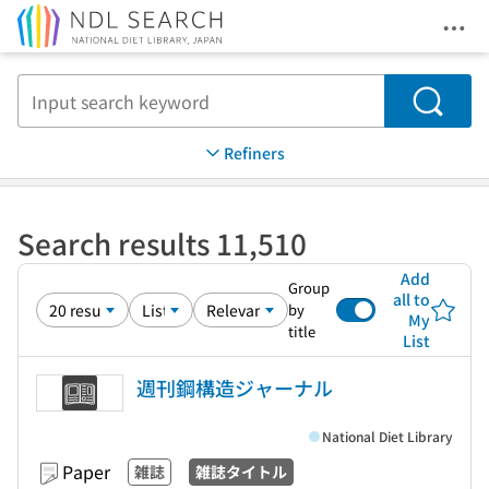
Ope
Jump to main content
Search
Refiners
Search results 11,510
Add
Group
all to
by
My
title
List
週刊鋼構造ジャーナル
National Diet Library
Paper
雑誌
雑誌タイトル