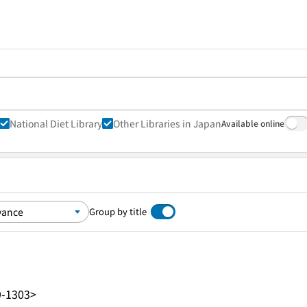
National Diet Library
Other Libraries in Japan
Available online
Group by title
9-1303>