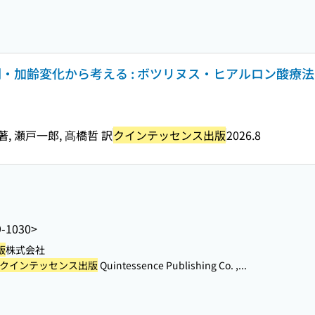
e : 顔の解剖・加齢変化から考える : ボツリヌス・ヒアルロン酸療
iroz 著, 瀬戸一郎, 髙橋哲 訳
クインテッセンス出版
2026.8
9-1030>
版
株式会社
クインテッセンス出版
Quintessence Publishing Co. ,...