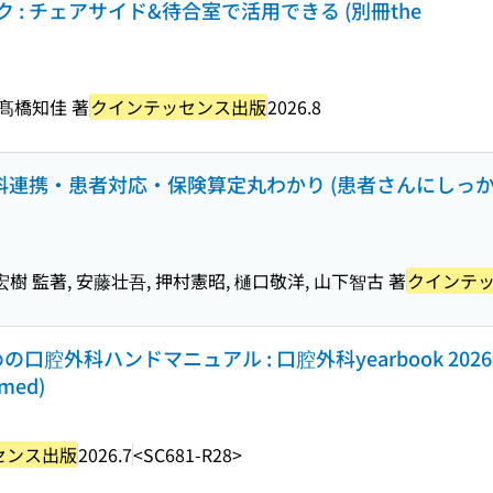
: チェアサイド&待合室で活用できる (別冊the
 髙橋知佳 著
クインテッセンス出版
2026.8
歯科連携・患者対応・保険算定丸わかり (患者さんにしっ
宏樹 監著, 安藤壮吾, 押村憲昭, 樋口敬洋, 山下智古 著
クインテ
腔外科ハンドマニュアル : 口腔外科yearbook 2026 
-med)
センス出版
2026.7
<SC681-R28>