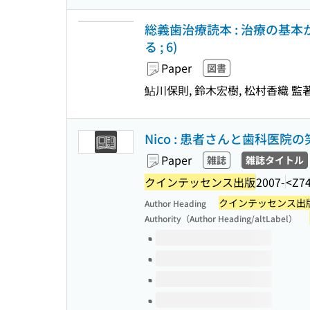
総義歯治療読本 : 治療の基
る ; 6)
Paper
図書
鮎川保則, 鈴木宏樹, 松村香織 監著,
Nico : 患者さんと歯科医
Paper
雑誌
雑誌タイトル
クインテッセンス出版
2007-
<Z7
クインテッセンス出
Author Heading
Authority（Author Heading/altLabel）
Volumes of this title