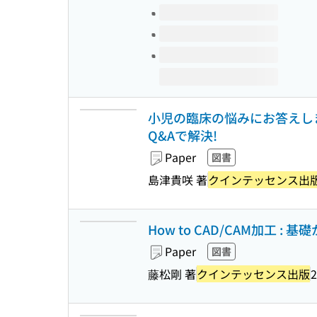
小児の臨床の悩みにお答えしま
Q&Aで解決!
Paper
図書
島津貴咲 著
クインテッセンス出
How to CAD/CAM加工 
Paper
図書
藤松剛 著
クインテッセンス出版
2