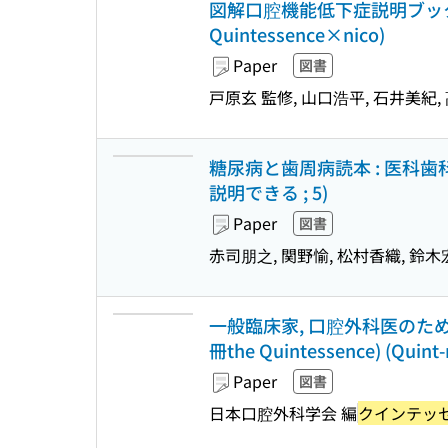
図解口腔機能低下症説明ブック 
Quintessence×nico)
Paper
図書
戸原玄 監修, 山口浩平, 石井美紀,
糖尿病と歯周病読本 : 医科
説明できる ; 5)
Paper
図書
赤司朋之, 関野愉, 松村香織, 鈴木
一般臨床家, 口腔外科医のための口
冊the Quintessence) (Quint
Paper
図書
日本口腔外科学会 編
クインテッ