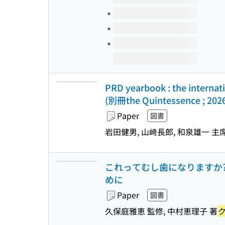
PRD yearbook : the internati
(別冊the Quintessence ; 202
Paper
図書
岩田健男, 山﨑長郎, 和泉雄一 主
これってむし歯になりますか?
めに
Paper
図書
久保庭雅恵 監修, 中村恵理子 著