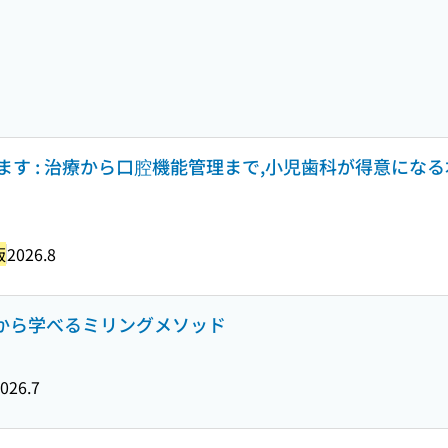
す : 治療から口腔機能管理まで,小児歯科が得意になる本
版
2026.8
: 基礎から学べるミリングメソッド
026.7