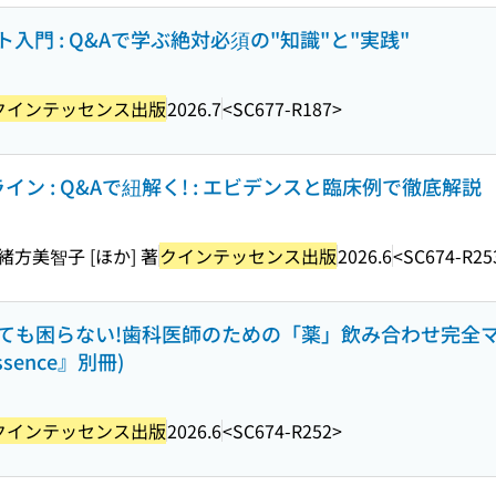
門 : Q&Aで学ぶ絶対必須の"知識"と"実践"
クインテッセンス出版
2026.7
<SC677-R187>
ン : Q&Aで紐解く! : エビデンスと臨床例で徹底解説
緒方美智子 [ほか] 著
クインテッセンス出版
2026.6
<SC674-R25
聞かれても困らない!歯科医師のための「薬」飲み合わせ完全
essence』別冊)
クインテッセンス出版
2026.6
<SC674-R252>