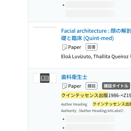
Facial architectur
礎と臨床 (Quint-med)
Paper
図書
Eloá Luvizuto, Thallita Que
歯科衛生士
Paper
雑誌
雑誌タイトル
クインテッセンス出版
1986-
<Z1
クインテッセンス出
Author Heading
Authority（Author Heading/altLabel）
Volumes of this title