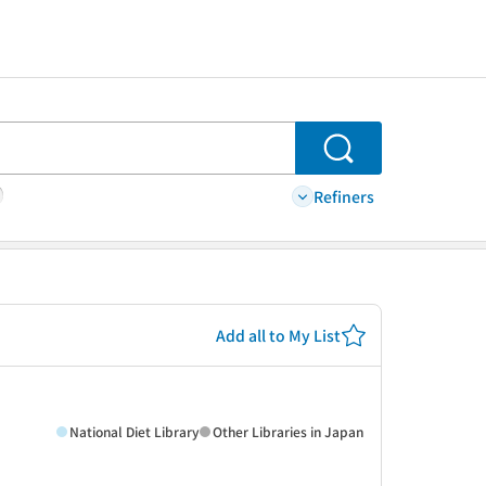
Search
Refiners
Add all to My List
National Diet Library
Other Libraries in Japan