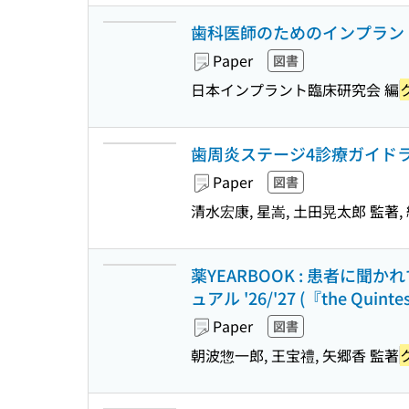
歯科医師のためのインプラント入
Paper
図書
日本インプラント臨床研究会 編
歯周炎ステージ4診療ガイドライ
Paper
図書
清水宏康, 星嵩, 土田晃太郎 監著, 
薬YEARBOOK : 患者に
ュアル '26/'27 (『the Quint
Paper
図書
朝波惣一郎, 王宝禮, 矢郷香 監著