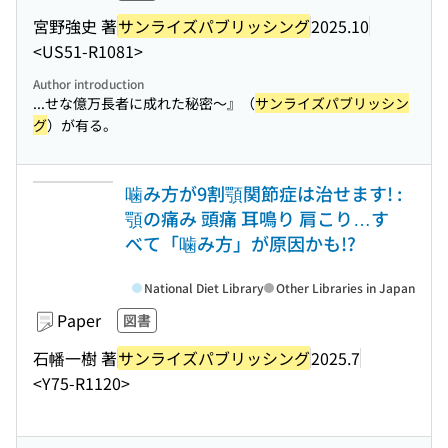
宮野強史 著
サンライズパブリッシング
2025.10
<US51-R1081>
Author introduction
...せな億万長者に成れた秘密〜』（
サンライズパブリッシン
グ
）が有る。
噛み方が9割顎関節症は治せます! :
顎の痛み 頭痛 耳鳴り 肩こり…す
べて「噛み方」が原因かも!?
National Diet Library
Other Libraries in Japan
Paper
図書
石幡一樹 著
サンライズパブリッシング
2025.7
<Y75-R1120>