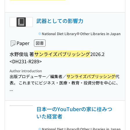
武器としての影響力
National Diet Library
Other Libraries in Japan
Paper
図書
水野俊哉 著
サンライズパブリッシング
2026.2
<DH231-R289>
Author introduction
出版プロデューサー／編集者／
サンライズパブリッシング
代
表。 これまでにビジネス・医療・教育・投資分野を中心に、
...
日本一のYouTuberの家に棲みつ
いた経営者
National Diet Library
Other Libraries in Japan