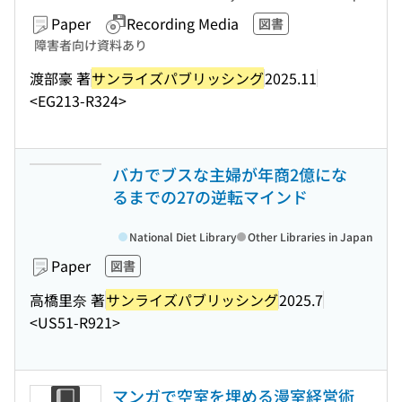
Paper
Recording Media
図書
障害者向け資料あり
渡部豪 著
サンライズパブリッシング
2025.11
<EG213-R324>
バカでブスな主婦が年商2億にな
るまでの27の逆転マインド
National Diet Library
Other Libraries in Japan
Paper
図書
高橋里奈 著
サンライズパブリッシング
2025.7
<US51-R921>
マンガで空室を埋める漫室経営術