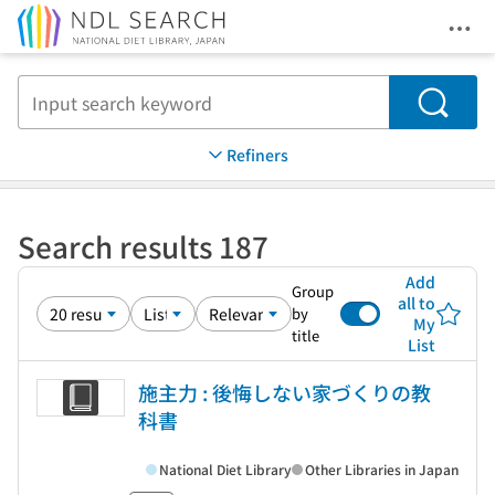
Ope
Jump to main content
Search
Refiners
Search results 187
Add
Group
all to
by
My
title
List
施主力 : 後悔しない家づくりの教
科書
National Diet Library
Other Libraries in Japan