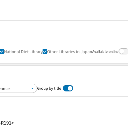
National Diet Library
Other Libraries in Japan
Available online
Group by title
-R191>