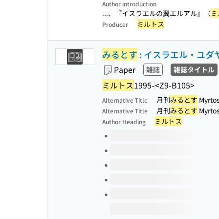
Author introduction
...、『イスラエルの翼エルアル』（
ミ
ミルトス
Producer
みるとす
: イスラエル・ユ
Paper
雑誌
雑誌タイトル
ミルトス
1995-
<Z9-B105>
月刊
みるとす
Myrto
Alternative Title
月刊
みるとす
Myrto
Alternative Title
ミルトス
Author Heading
Volumes of this title