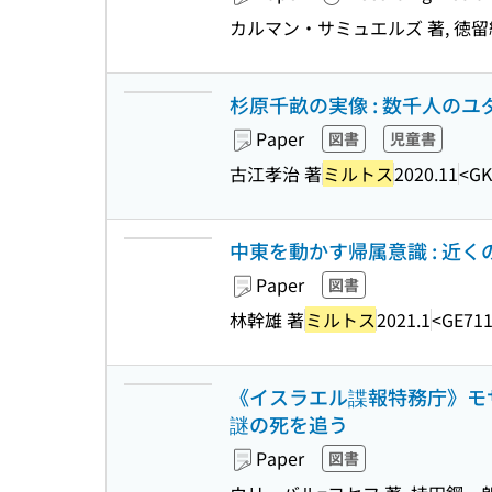
カルマン・サミュエルズ 著, 徳留
杉原千畝の実像 : 数千人の
Paper
図書
児童書
古江孝治 著
ミルトス
2020.11
<GK
中東を動かす帰属意識 : 近
Paper
図書
林幹雄 著
ミルトス
2021.1
<GE71
《イスラエル諜報特務庁》モサ
謎の死を追う
Paper
図書