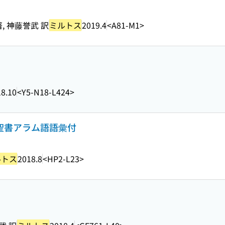
 神藤誉武 訳
ミルトス
2019.4
<A81-M1>
8.10
<Y5-N18-L424>
 聖書アラム語語彙付
ルトス
2018.8
<HP2-L23>