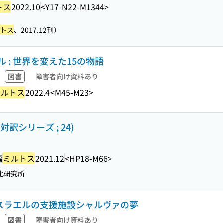
トス
2022.10
<Y17-N22-M1344>
トス
、2017.12刊）
 : 世界を変えた15の物語
図書
障害者向け資料あり
ミルトス
2022.4
<M45-M23>
訳シリーズ ; 24)
編
ミルトス
2021.12
<HP18-M66>
化研究所
イスラエルの支援施設シャルヴァの夢
図書
障害者向け資料あり