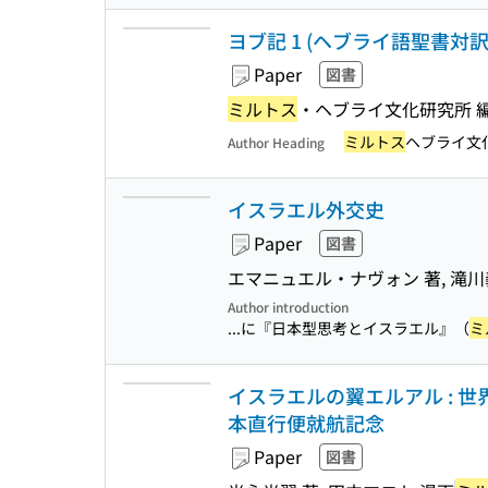
ヨブ記 1 (ヘブライ語聖書対訳シ
Paper
図書
ミルトス
・ヘブライ文化研究所 
ミルトス
ヘブライ文
Author Heading
イスラエル外交史
Paper
図書
エマニュエル・ナヴォン 著, 滝川
Author introduction
...に『日本型思考とイスラエル』（
ミ
イスラエルの翼エルアル : 世
本直行便就航記念
Paper
図書