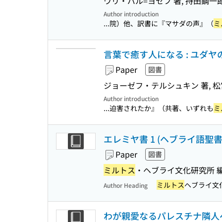
ウリ・バル=ヨセフ 著, 持田鋼一郎
Author introduction
...院）他、訳書に『マサダの声』（
ミ
言葉で癒す人になる : ユダ
Paper
図書
ジョーゼフ・テルシュキン 著, 松
Author introduction
...迫害されたか』（共著、いずれも
ミ
エレミヤ書 1 (ヘブライ語聖書対
Paper
図書
ミルトス
・ヘブライ文化研究所 
ミルトス
ヘブライ文
Author Heading
わが親愛なるパレスチナ隣人へ