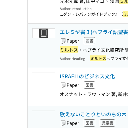
光永光翼 著, 田中マコト 漫画
ミ
Author introduction
...ダン・レバノンガイドブック』（
ミ
エレミヤ書 3 (ヘブライ語聖書対
Paper
図書
ミルトス
・ヘブライ文化研究所 
ミルトス
ヘブライ文
Author Heading
ISRAELIのビジネス文化
Paper
図書
オスナット・ラウトマン 著, 新井
歌えないことりといのちの木
Paper
図書
児童書