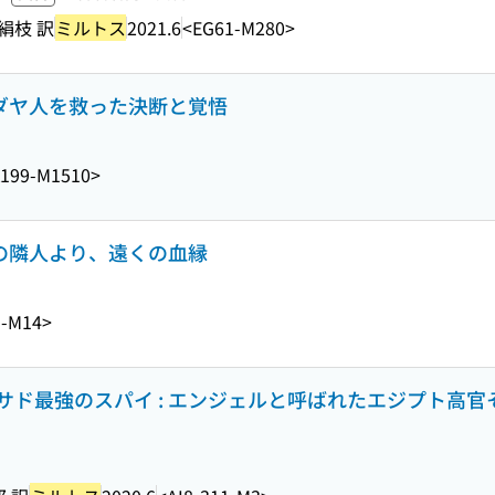
絹枝 訳
ミルトス
2021.6
<EG61-M280>
ユダヤ人を救った決断と覚悟
199-M1510>
くの隣人より、遠くの血縁
1-M14>
ド最強のスパイ : エンジェルと呼ばれたエジプト高官