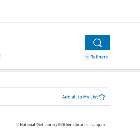
Search
Refiners
Add all to My List
National Diet Library
Other Libraries in Japan