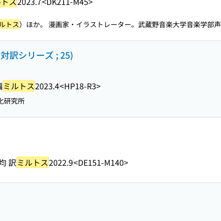
ルトス
2023.7
<DK211-M45>
ルトス
）ほか。 漫画家・イラストレーター。武蔵野音楽大学音楽学部声..
訳シリーズ ; 25)
編
ミルトス
2023.4
<HP18-R3>
化研究所
均 訳
ミルトス
2022.9
<DE151-M140>