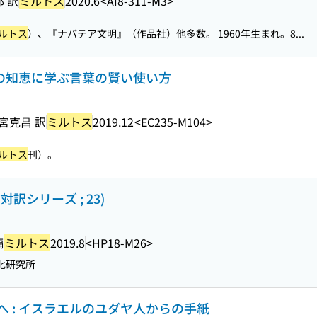
 訳
ミルトス
2020.6
<AI8-311-M3>
ルトス
）、『ナバテア文明』（作品社）他多数。 1960年生まれ。8...
ヤの知恵に学ぶ言葉の賢い使い方
宮克昌 訳
ミルトス
2019.12
<EC235-M104>
ルトス
刊）。
訳シリーズ ; 23)
編
ミルトス
2019.8
<HP18-M26>
化研究所
 : イスラエルのユダヤ人からの手紙