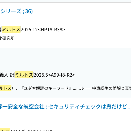
リーズ ; 36)
編
ミルトス
2025.12
<HP18-R38>
化研究所
義人 訳
ミルトス
2025.5
<A99-I8-R2>
ルトス
）、『ユダヤ解読のキーワード』...
...ル――中東紛争の誤解と真
界一安全な航空会社 : セキュリティチェックは鬼だけど… 