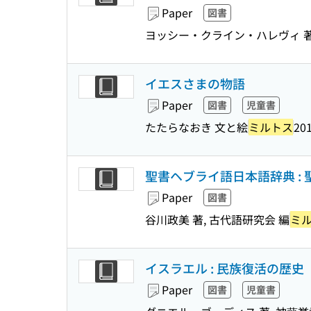
Paper
図書
ヨッシー・クライン・ハレヴィ 著,
イエスさまの物語
Paper
図書
児童書
たたらなおき 文と絵
ミルトス
201
聖書ヘブライ語日本語辞典 :
Paper
図書
谷川政美 著, 古代語研究会 編
ミ
イスラエル : 民族復活の歴史
Paper
図書
児童書