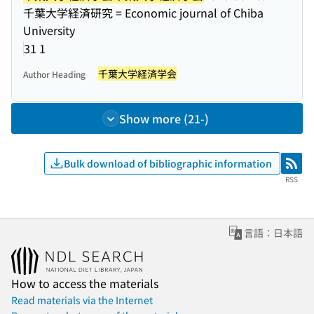
千葉大学経済研究 = Economic journal of Chiba
University
31 1
千葉大学経済学会
Author Heading
Show more (21-)
Bulk download of bibliographic information
RSS
RSS
言語：日本語
How to access the materials
Read materials via the Internet