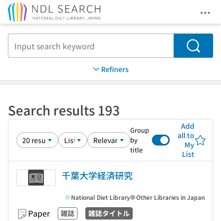
Ope
Jump to main content
Search
Refiners
Search results 193
Add
Group
all to
by
My
title
List
千葉大学経済研究
National Diet Library
Other Libraries in Japan
Paper
雑誌
雑誌タイトル