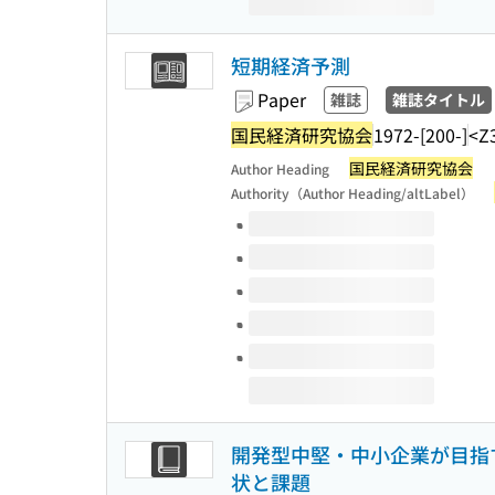
短期経済予測
Paper
雑誌
雑誌タイトル
国民経済研究協会
1972-[200-]
<Z
国民経済研究協会
Author Heading
Authority（Author Heading/altLabel）
Volumes of this title
開発型中堅・中小企業が目指す
状と課題