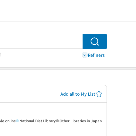
Search
Refiners
Add all to My List
ble online
National Diet Library
Other Libraries in Japan