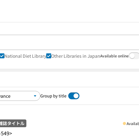
National Diet Library
Other Libraries in Japan
Available online
Group by title
雑誌タイトル
Availa
-549>