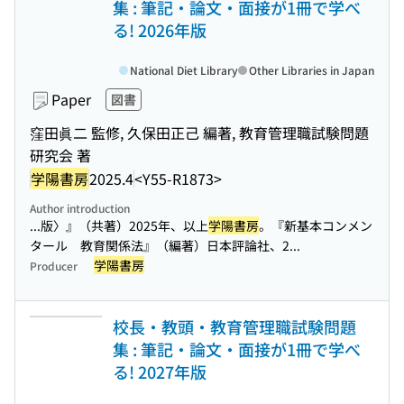
集 : 筆記・論文・面接が1冊で学べ
る! 2026年版
National Diet Library
Other Libraries in Japan
Paper
図書
窪田眞二 監修, 久保田正己 編著, 教育管理職試験問題
研究会 著
学陽書房
2025.4
<Y55-R1873>
Author introduction
...版〉』（共著）2025年、以上
学陽書房
。『新基本コンメン
タール 教育関係法』（編著）日本評論社、2...
学陽書房
Producer
校長・教頭・教育管理職試験問題
集 : 筆記・論文・面接が1冊で学べ
る! 2027年版