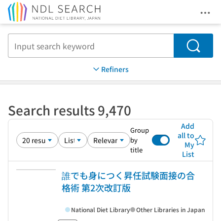
Ope
Jump to main content
Search
Refiners
Search results 9,470
Add
Group
all to
by
My
title
List
誰でも身につく昇任試験面接の合
格術 第2次改訂版
National Diet Library
Other Libraries in Japan