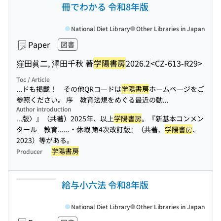
冊でわかる 令和8年版
National Diet Library
Other Libraries in Japan
Paper
図書
窪田眞二, 澤田千秋 著
学陽書房
2026.2
<CZ-613-R29>
Toc / Article
...ドも掲載！ その他QRコードは
学陽書房
ホームページをご
参照ください。 序 教育法規をめぐる最近の動...
Author introduction
...版〉』（共著）2025年、以上
学陽書房
。『新基本コンメン
タール 教育...
...・休暇 第4次改訂版』（共著、
学陽書房
、
2023）等がある。
学陽書房
Producer
給与小六法 令和8年版
National Diet Library
Other Libraries in Japan