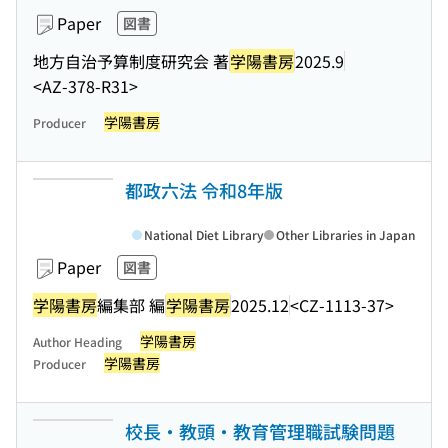
Paper
図書
地方自治予算制度研究会 著
学陽書房
2025.9
<AZ-378-R31>
学陽書房
Producer
都政六法 令和8年版
National Diet Library
Other Libraries in Japan
Paper
図書
学陽書房
編集部 編
学陽書房
2025.12
<CZ-1113-37>
学陽書房
Author Heading
学陽書房
Producer
校長・教頭・教育管理職試験問題