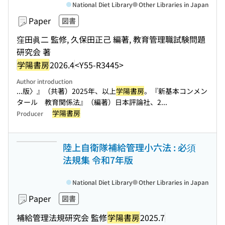
National Diet Library
Other Libraries in Japan
Paper
図書
窪田眞二 監修, 久保田正己 編著, 教育管理職試験問題
研究会 著
学陽書房
2026.4
<Y55-R3445>
Author introduction
...版〉』（共著）2025年、以上
学陽書房
。『新基本コンメン
タール 教育関係法』（編著）日本評論社、2...
学陽書房
Producer
陸上自衛隊補給管理小六法 : 必須
法規集 令和7年版
National Diet Library
Other Libraries in Japan
Paper
図書
補給管理法規研究会 監修
学陽書房
2025.7