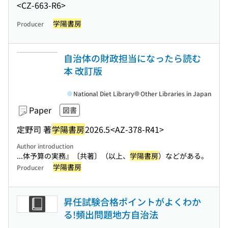
<CZ-663-R6>
学陽書房
Producer
自治体の財政担当になったら読む
本 改訂版
National Diet Library
Other Libraries in Japan
Paper
図書
定野司 著
学陽書房
2026.5
<AZ-378-R41>
Author introduction
...体予算の実務』〔共著〕（以上、
学陽書房
）などがある。
学陽書房
Producer
昇任試験合格ポイントがよくわか
る!頻出問題地方自治法