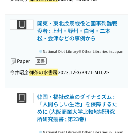
関東・東北戊辰戦役と国事殉難戦
没者 : 上州・野州・白河・二本
松・会津などの事例から
National Diet Library
Other Libraries in Japan
Paper
図書
今井昭彦
御茶の水書房
2023.12
<GB421-M102>
韓国・福祉改革のダイナミズム :
「人間らしい生活」を保障するた
めに (大阪商業大学比較地域研究
所研究叢書 ; 第23巻)
National Diet Library
Other Libraries in Japan