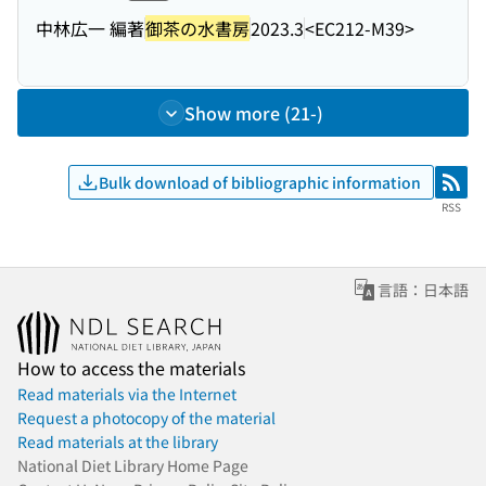
中林広一 編著
御茶の水書房
2023.3
<EC212-M39>
Show more (21-)
Bulk download of bibliographic information
RSS
RSS
言語：日本語
How to access the materials
Read materials via the Internet
Request a photocopy of the material
Read materials at the library
National Diet Library Home Page