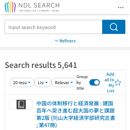
Ope
Jump to main content
Search
Refiners
Search results 5,641
Add
Group
all to
by
My
title
List
中国の体制移行と経済発展 : 建国
百年へ突き進む超大国の夢と課題
第2版 (岡山大学経済学部研究叢書
; 第47冊)