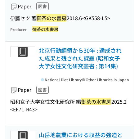
Paper
図書
伊藤セツ 著
御茶の水書房
2018.6
<GK558-L5>
御茶の水書房
Producer
北京行動綱領から30年 : 達成され
た成果と残された課題 (昭和女子
大学女性文化研究叢書 ; 第14集)
National Diet Library
Other Libraries in Japan
Paper
図書
昭和女子大学女性文化研究所 編
御茶の水書房
2025.2
<EF71-R43>
山岳地農業における収益の強迫と