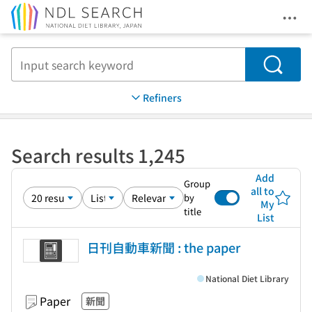
Ope
Jump to main content
Search
Refiners
Search results 1,245
Add
Group
all to
by
My
title
List
日刊自動車新聞 : the paper
National Diet Library
Paper
新聞