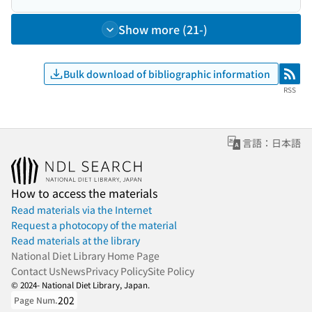
Show more (21-)
Bulk download of bibliographic information
RSS
RSS
言語：日本語
How to access the materials
Read materials via the Internet
Request a photocopy of the material
Read materials at the library
National Diet Library Home Page
Contact Us
News
Privacy Policy
Site Policy
© 2024- National Diet Library, Japan.
202
Page Num.