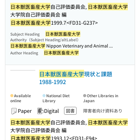
日本獣医畜産大学
自己評価委員会,
日本獣医畜産大学
大学院自己評価委員会 編
日本獣医畜産大学
1999.7
<FD31-G237>
日本獣医畜産大学
Subject Heading
Authority（Subject Heading/altLabel）
日本獣医畜産大学
Nippon Veterinary and Animal ...
日本獣医畜産大学
Author Heading
日本獣医畜産大学
現状と課題
1988-1992
Available
National Diet
Other Libraries in
online
Library
Japan
Paper
Digital
図書
障害者向け資料あり
日本獣医畜産大学
自己評価委員会,
日本獣医畜産大学
大学院自己評価委員会 編
日本獣医畜産大学
1993.12
<FD31-E94>