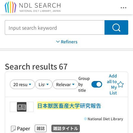
Ope
Jump to main content
Search
Refiners
Search results 67
Add
Group
all to
by
My
title
List
日本獣医畜産大学
研究報告
National Diet Library
Paper
雑誌
雑誌タイトル