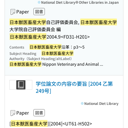
National Diet Library
Other Libraries in Japan
Paper
図書
日本獣医畜産大学
自己評価委員会,
日本獣医畜産大学
大学院自己評価委員会 編
日本獣医畜産大学
2004.9
<FD31-H201>
日本獣医畜産大学
沿革：p3〜5
Contents
日本獣医畜産大学
Subject Heading
Authority（Subject Heading/altLabel）
日本獣医畜産大学
Nippon Veterinary and Animal ...
学位論文の内容の要旨 [2004 乙第
249号]
National Diet Library
Paper
図書
[
日本獣医畜産大学
]
[2004]
<UT61-H502>