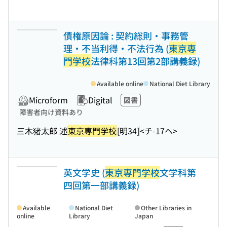
債権原因論 : 契約総則・事務管
理・不当利得・不法行為 (
東京専
門学校
法律科第13回第2部講義録)
Available online
National Diet Library
Microform
Digital
図書
障害者向け資料あり
三木猪太郎 述
東京専門学校
[明34]
<チ-17ヘ>
英文学史 (
東京専門学校
文学科第
四回第一部講義録)
Available
National Diet
Other Libraries in
online
Library
Japan