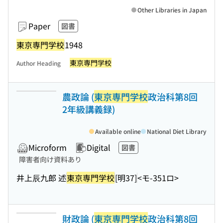
Other Libraries in Japan
Paper
図書
東京専門学校
1948
東京専門学校
Author Heading
農政論 (
東京専門学校
政治科第8回
2年級講義録)
Available online
National Diet Library
Microform
Digital
図書
障害者向け資料あり
井上辰九郎 述
東京専門学校
[明37]
<モ-351ロ>
財政論 (
東京専門学校
政治科第8回