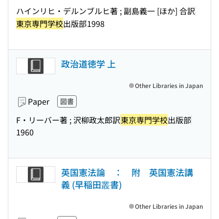
ハインリヒ・デルンブルヒ著 ; 副島義一 [ほか] 合訳
東京専門学校
出版部
1998
政治道徳学 上
Other Libraries in Japan
Paper
図書
F・リーバー著 ; 沢柳政太郎訳
東京専門学校
出版部
1960
英国憲法論 ： 附 英国憲法講
義 (早稲田叢書)
Other Libraries in Japan