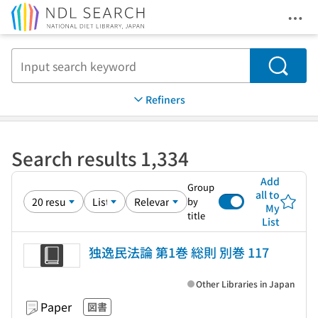
Ope
Jump to main content
Search
Refiners
Search results 1,334
Add
Group
all to
by
My
title
List
独逸民法論 第1巻 総則 別巻 117
Other Libraries in Japan
Paper
図書