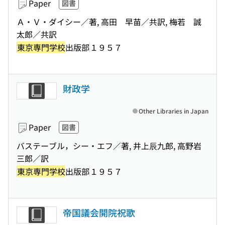
Paper
図書
Ａ・Ｖ・ダイシー／著, 高田 早苗／共訳, 梅若 誠
太郎／共訳
東京専門学校
出版部
１９５７
財政学
Other Libraries in Japan
Paper
図書
バステーブル，シー・エフ／著, 井上辰九郎, 高野岩
三郎／訳
東京専門学校
出版部
１９５７
帝国議会開院祝歌