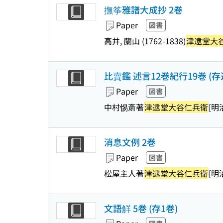
撫筝雅譜大成抄 2巻
Paper
図書
高井, 蘭山 (1762-1838)
津逮堂大
比賣鑑 述言12巻紀行19巻 (存
Paper
図書
中村惕斎著
津逮堂大谷仁兵衛
[明
消息文例 2巻
Paper
図書
松屋主人著
津逮堂大谷仁兵衛
[明治
文語觧 5巻 (存1巻)