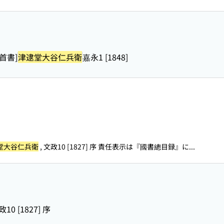
[首書]
津逮堂大谷仁兵衛
嘉永1 [1848]
堂大谷仁兵衛
, 文政10 [1827] 序 責任表示は『國書總目録』に...
10 [1827] 序