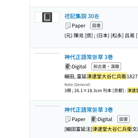
禮記集説 30卷
Paper
図書
(元) 陳澔 [撰] ; (日本) [松永] 昌易 
神代正語常磐草 3巻
Digital
和古書・漢籍
細田, 富延
津逮堂大谷仁兵衛
1827
Note (General)
3冊 ; 26.1×18.3cm 刊本 [京都] :
津逮
神代正語常磐草 3巻
Paper
Digital
図書
[細田富延注]
津逮堂大谷仁兵衛
文政