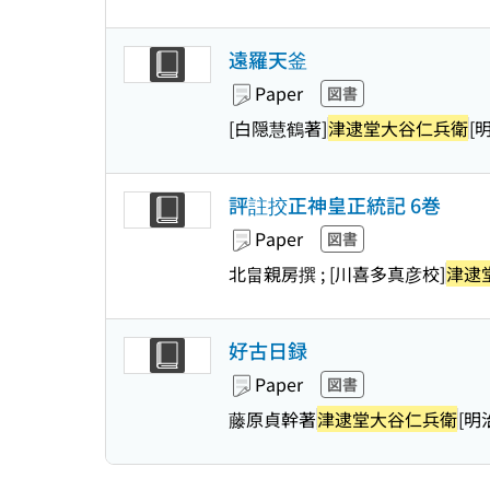
遠羅天釜
Paper
図書
[白隠慧鶴著]
津逮堂大谷仁兵衛
[
評註挍正神皇正統記 6巻
Paper
図書
北畠親房撰 ; [川喜多真彦校]
津逮
好古日録
Paper
図書
藤原貞幹著
津逮堂大谷仁兵衛
[明