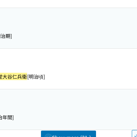
明治期]
堂大谷仁兵衛
[明治頃]
治年間]