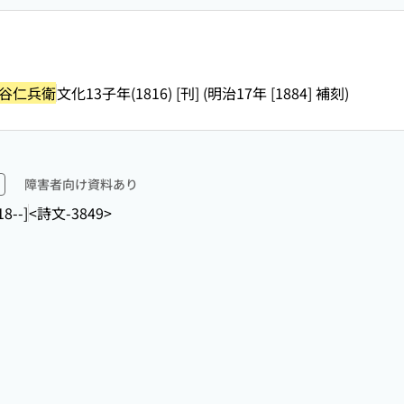
谷仁兵衛
文化13子年(1816) [刊] (明治17年 [1884] 補刻)
障害者向け資料あり
18--]
<詩文-3849>