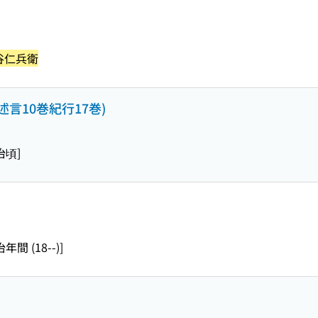
谷仁兵衛
述言10巻紀行17巻)
治頃]
年間 (18--)]