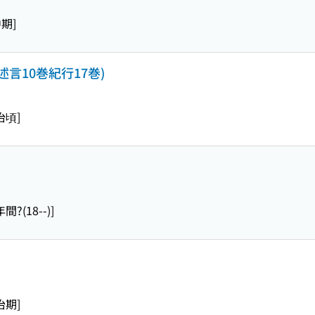
期]
述言10巻紀行17巻)
治頃]
間?(18--)]
治期]