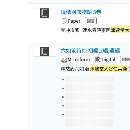
繍像羽衣物語 5巻
Paper
図書
雲冲市著 ; 速水春暁齋画
津逮堂大
六如菴詩鈔 初編,2編,遺編
Microform
Digital
図書
釋慈周六如 著
津逮堂大谷仁兵衛
[
Volumes of this title