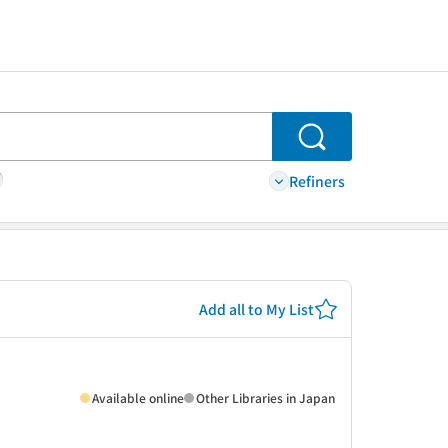
Search
Refiners
Add all to My List
Available online
Other Libraries in Japan