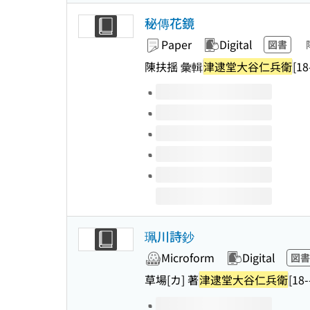
秘傳花鏡
Paper
Digital
図書
陳扶揺 彙輯
津逮堂大谷仁兵衛
[18
Volumes of this title
珮川詩鈔
Microform
Digital
図書
草場[カ] 著
津逮堂大谷仁兵衛
[18-
Volumes of this title