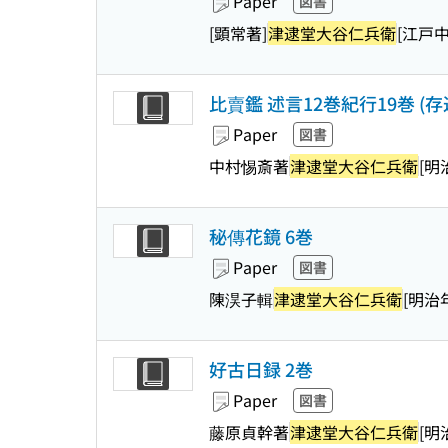
Paper
図書
[顕常著]
津逮堂大谷仁兵衛
[江戸中
比賣鑑 述言12巻紀行19巻 (存
Paper
図書
中村惕斎著
津逮堂大谷仁兵衛
[明
秘傳花鏡 6巻
Paper
図書
陳淏子輯
津逮堂大谷仁兵衛
[明治年
好古日録 2巻
Paper
図書
藤原貞幹著
津逮堂大谷仁兵衛
[明