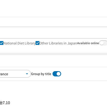
National Diet Library
Other Libraries in Japan
Available online
Group by title
7.10