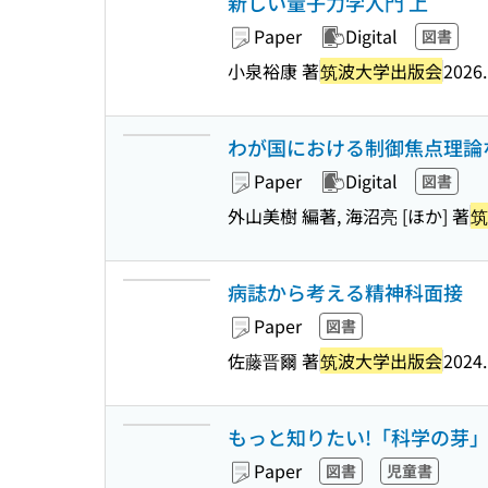
新しい量子力学入門 上
Paper
Digital
図書
小泉裕康 著
筑波大学出版会
2026.
わが国における制御焦点理論
Paper
Digital
図書
外山美樹 編著, 海沼亮 [ほか] 著
筑
病誌から考える精神科面接
Paper
図書
佐藤晋爾 著
筑波大学出版会
2024
もっと知りたい!「科学の芽」の
Paper
図書
児童書