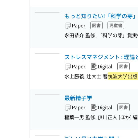
もっと知りたい!「科学の芽」の
Paper
図書
児童書
永田恭介 監修, 「科学の芽」賞実
ストレスマネジメント : 理論
Paper
Digital
図書
水上勝義, 辻大士 著
筑波大学出版
最新精子学
Paper
Digital
図書
稲葉一男 監修, 伊川正人 [ほか] 