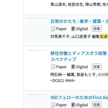
青山道夫, 猪股弥生, 帰山秀樹, 熊
日常のかたち : 美学・建築・
Paper
Digital
図書
対馬美千子, 山口惠里子 編集
筑波
移住労働とディアスポラ政策 
スペクティブ
Paper
Digital
図書
明石純一 編著, 首藤もと子, 小川玲
<DC821-M44>
IBDフェローのためのFirst 
Paper
Digital
図書