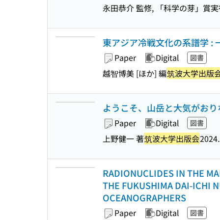
永田恭介 監修, 「科学の芽」賞実
東アジア冷戦文化の系譜学 :
Paper
Digital
図書
越智博美 [ほか] 編
筑波大学出版
ようこそ、山岳と大気がおり
Paper
Digital
図書
上野健一 著
筑波大学出版会
2024.
RADIONUCLIDES IN THE MA
THE FUKUSHIMA DAI-ICHI 
OCEANOGRAPHERS
Paper
Digital
図書