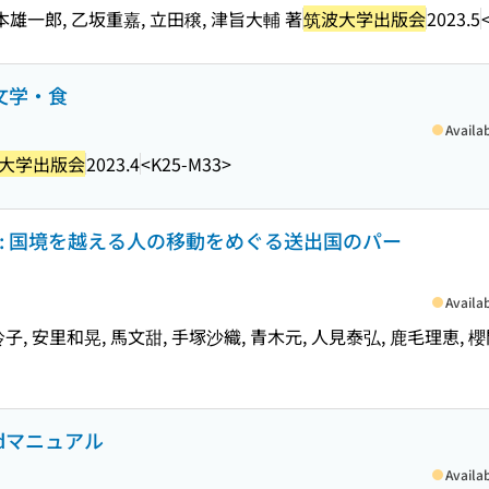
本雄一郎, 乙坂重嘉, 立田穣, 津旨大輔 著
筑波大学出版会
2023.5
文学・食
Availa
大学出版会
2023.4
<K25-M33>
: 国境を越える人の移動をめぐる送出国のパー
Availa
子, 安里和晃, 馬文甜, 手塚沙織, 青木元, 人見泰弘, 鹿毛理恵, 
Aidマニュアル
Availa