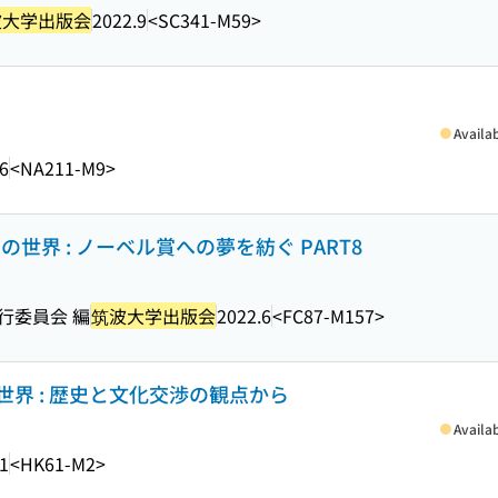
波大学出版会
2022.9
<SC341-M59>
Availa
6
<NA211-M9>
世界 : ノーベル賞への夢を紡ぐ PART8
行委員会 編
筑波大学出版会
2022.6
<FC87-M157>
界 : 歴史と文化交渉の観点から
Availa
1
<HK61-M2>