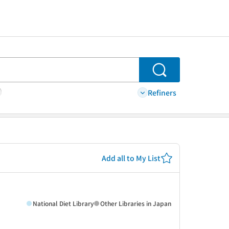
Search
Refiners
Add all to My List
National Diet Library
Other Libraries in Japan