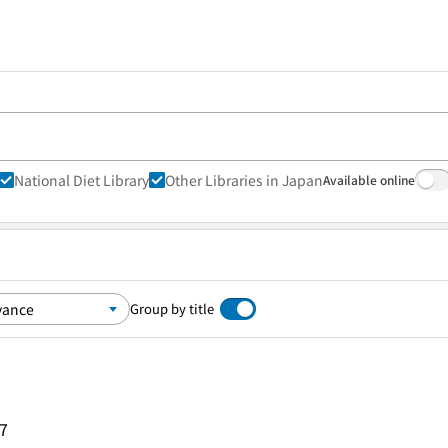
National Diet Library
Other Libraries in Japan
Available online
Group by title
7