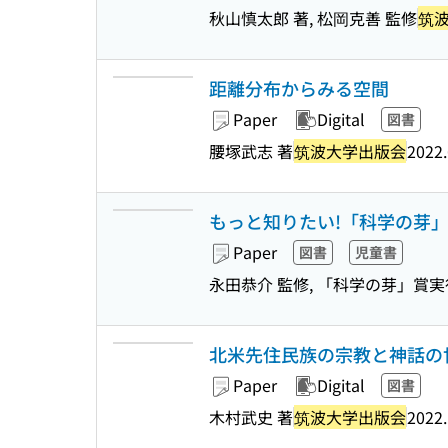
秋山慎太郎 著, 松岡克善 監修
筑
距離分布からみる空間
Paper
Digital
図書
腰塚武志 著
筑波大学出版会
2022.
もっと知りたい!「科学の芽」の
Paper
図書
児童書
永田恭介 監修, 「科学の芽」賞実
北米先住民族の宗教と神話の世
Paper
Digital
図書
木村武史 著
筑波大学出版会
2022.