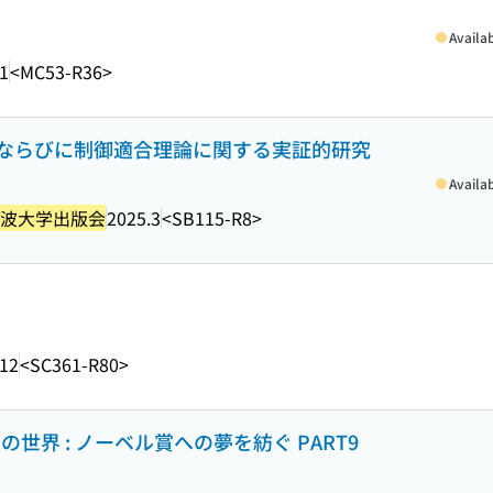
Availa
1
<MC53-R36>
ならびに制御適合理論に関する実証的研究
Availa
波大学出版会
2025.3
<SB115-R8>
.12
<SC361-R80>
世界 : ノーベル賞への夢を紡ぐ PART9