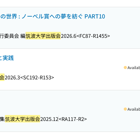
世界 : ノーベル賞への夢を紡ぐ PART10
行委員会 編
筑波大学出版会
2026.6
<FC87-R1455>
と実践
Availa
会
2026.3
<SC192-R153>
Availa
編集
筑波大学出版会
2025.12
<RA117-R2>