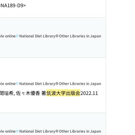
<NA189-D9>
ble online
National Diet Library
Other Libraries in Japan
ble online
National Diet Library
Other Libraries in Japan
櫻間瑞希, 佐々木優香 著
筑波大学出版会
2022.11
ble online
National Diet Library
Other Libraries in Japan