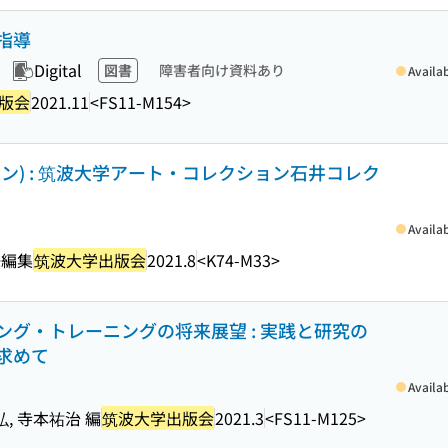
指導
Digital
図書
障害者向け資料あり
Availa
版会
2021.11
<FS11-M154>
ン) : 筑波大学アート・コレクション石井コレク
Availa
任編集
筑波大学出版会
2021.8
<K74-M33>
グ・トレーニングの将来展望 : 実践と研究の
求めて
Availa
弘, 寺本祐治 編
筑波大学出版会
2021.3
<FS11-M125>