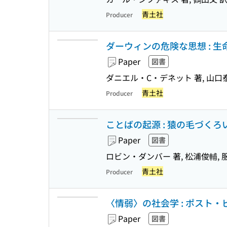
青土社
Producer
ダーウィンの危険な思想 : 生
Paper
図書
ダニエル・C・デネット 著, 山口泰司
青土社
Producer
ことばの起源 : 猿の毛づくろ
Paper
図書
ロビン・ダンバー 著, 松浦俊輔, 
青土社
Producer
〈情弱〉の社会学 : ポスト
Paper
図書