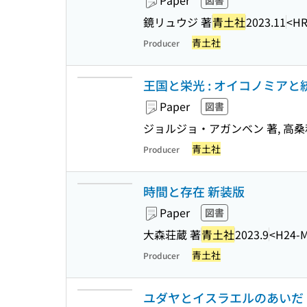
Paper
図書
鏡リュウジ 著
青土社
2023.11
<HR
青土社
Producer
王国と栄光 : オイコノミア
Paper
図書
ジョルジョ・アガンベン 著, 高桑
青土社
Producer
時間と存在 新装版
Paper
図書
大森荘蔵 著
青土社
2023.9
<H24-
青土社
Producer
ユダヤとイスラエルのあいだ :