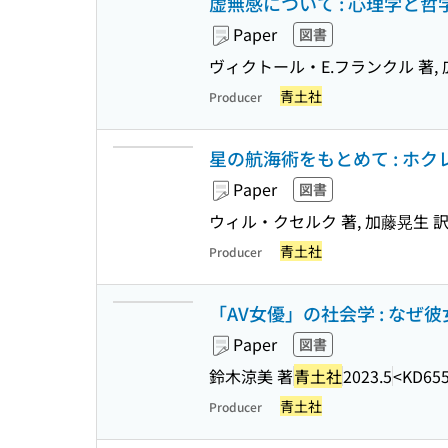
虚無感について : 心理学と哲
Paper
図書
ヴィクトール・E.フランクル 著, 
青土社
Producer
星の航海術をもとめて : ホク
Paper
図書
ウィル・クセルク 著, 加藤晃生 
青土社
Producer
「AV女優」の社会学 : な
Paper
図書
鈴木涼美 著
青土社
2023.5
<KD65
青土社
Producer