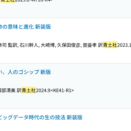
命の意味と進化 新装版
 監訳, 石川幹人, 大崎博, 久保田俊彦, 齋藤孝 訳
青土社
2023.
い、人のゴシップ 新版
服部清美 訳
青土社
2024.9
<KE41-R1>
・ビッグデータ時代の生の技法 新装版