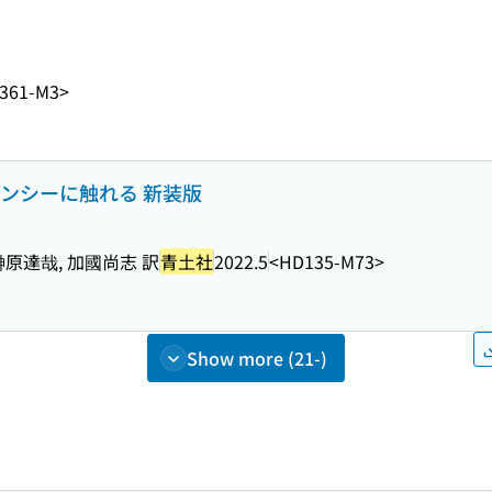
361-M3>
ナンシーに触れる 新装版
榊原達哉, 加國尚志 訳
青土社
2022.5
<HD135-M73>
Show more (21-)