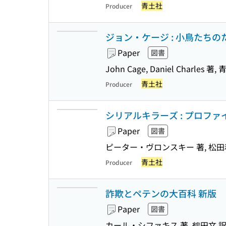
青土社
Producer
ジョン・ケージ : 小鳥たちの
Paper
図書
John Cage, Daniel Charles 著
青土社
Producer
シリアルキラーズ : プロフ
Paper
図書
ピーター・ヴロンスキー 著, 松田
青土社
Producer
詐欺とペテンの大百科 新版
Paper
図書
カール・シファキス 著, 鶴田文 