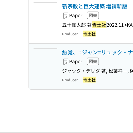
新宗教と巨大建築 増補新版
Paper
図書
五十嵐太郎 著
青土社
2022.11
<KA
青土社
Producer
触覚、 : ジャン=リュック・
Paper
図書
ジャック・デリダ 著, 松葉祥一, 
青土社
Producer