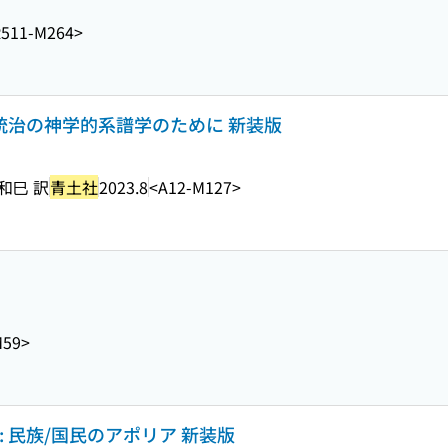
511-M264>
と統治の神学的系譜学のために 新装版
和巳 訳
青土社
2023.8
<A12-M127>
M59>
 民族/国民のアポリア 新装版