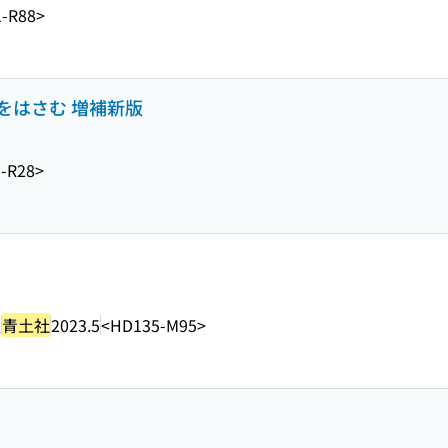
-R88>
をはさむ 増補新版
-R28>
訳
青土社
2023.5
<HD135-M95>