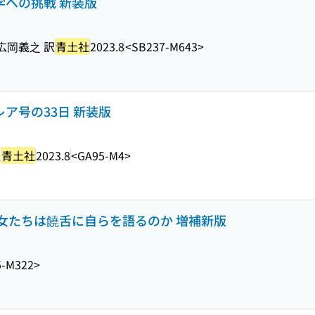
学への挑戦 新装版
広岡義之 訳
青土社
2023.8
<SB237-M643>
レア号の33日 新装版
訳
青土社
2023.8
<GA95-M4>
ぜ彼女たちは饒舌に自らを語るのか 増補新版
5-M322>