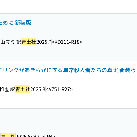
ために 新装版
, 青山マミ 訳
青土社
2025.7
<KD111-R18>
ァイリングがあきらかにする異常殺人者たちの真実 新装版
和也 訳
青土社
2025.8
<A751-R27>
訳
青土社
2025.6
<A716-R4>