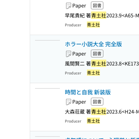
Paper
図書
早尾貴紀 著
青土社
2023.9
<A65-
青土社
Producer
ホラー小説大全 完全版
Paper
図書
風間賢二 著
青土社
2023.8
<KE17
青土社
Producer
時間と自我 新装版
Paper
図書
大森荘蔵 著
青土社
2023.6
<H24-
青土社
Producer