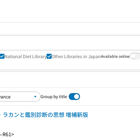
National Diet Library
Other Libraries in Japan
Available online
Group by title
ク・ラカンと鑑別診断の思想 増補新版
-R61>