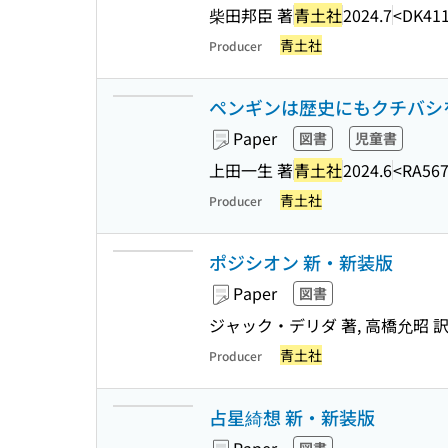
柴田邦臣 著
青土社
2024.7
<DK411
青土社
Producer
ペンギンは歴史にもクチバシ
Paper
図書
児童書
上田一生 著
青土社
2024.6
<RA567
青土社
Producer
ポジシオン 新・新装版
Paper
図書
ジャック・デリダ 著, 高橋允昭 
青土社
Producer
占星綺想 新・新装版