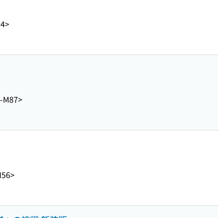
M4>
3-M87>
M56>