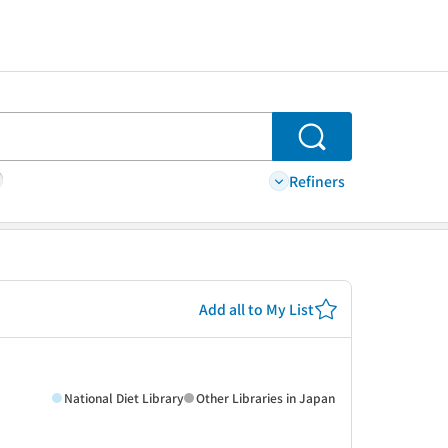
Search
Refiners
Add all to My List
National Diet Library
Other Libraries in Japan