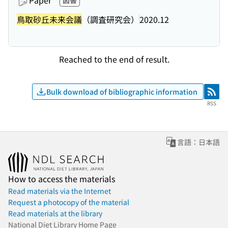
Paper
図書
鳥取砂丘未来会議
（調査研究会）
2020.12
Reached to the end of result.
Bulk download of bibliographic information
RSS
RSS
言語：日本語
How to access the materials
Read materials via the Internet
Request a photocopy of the material
Read materials at the library
National Diet Library Home Page