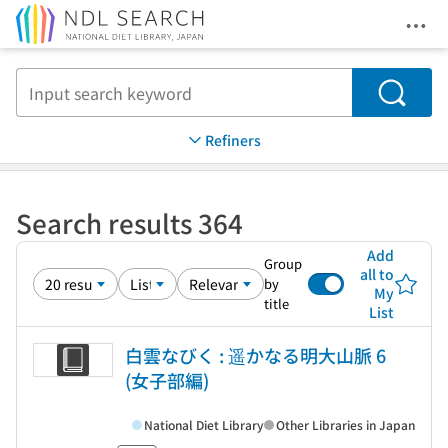
Ope
Jump to main content
Search
Refiners
Search results 364
Add
Group
all to
by
My
title
List
白雲なびく : 遥かなる明大山脈 6
(女子部編)
National Diet Library
Other Libraries in Japan