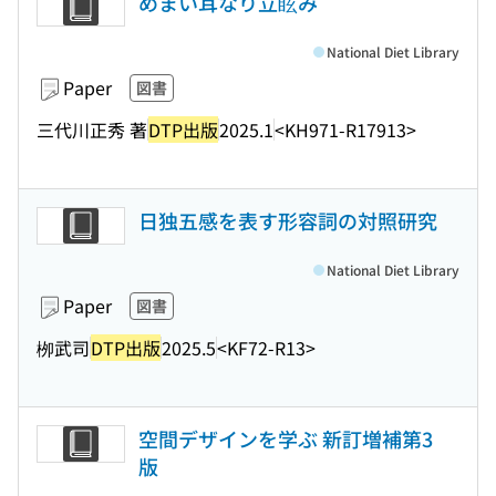
めまい耳なり立眩み
National Diet Library
Paper
図書
三代川正秀 著
DTP出版
2025.1
<KH971-R17913>
日独五感を表す形容詞の対照研究
National Diet Library
Paper
図書
栁武司
DTP出版
2025.5
<KF72-R13>
空間デザインを学ぶ 新訂増補第3
版