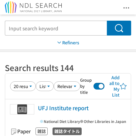
Ope
Jump to main content
Search
Refiners
Search results 144
Add
Group
all to
by
My
title
List
UFJ Institute report
National Diet Library
Other Libraries in Japan
Paper
雑誌
雑誌タイトル