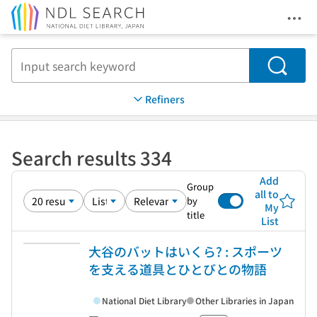
Ope
Jump to main content
Search
Refiners
Search results 334
Add
Group
all to
by
My
title
List
大谷のバットはいくら? : スポーツ
を支える道具とひとびとの物語
National Diet Library
Other Libraries in Japan