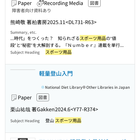
Paper
Recording Media
図書
障害者向け資料あり
熊崎敬 著
柏書房
2025.11
<DL731-R63>
Summary, etc.
...時代」をつくった？ 知られざる
スポーツ用品
の“値
段”と“秘密”を大解剖する。『Ｎｕｍｂｅｒ』連載を単行...
スポーツ用品
Subject Heading
軽量登山入門
National Diet Library
Other Libraries in Japan
Paper
図書
栗山祐哉 著
Gakken
2024.6
<Y77-R374>
登山
スポーツ用品
Subject Heading