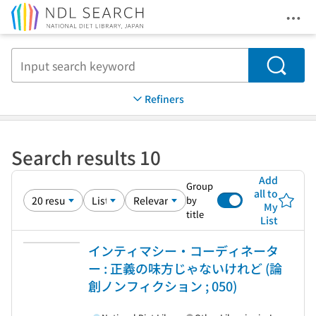
Ope
Jump to main content
Search
Refiners
Search results 10
Add
Group
all to
by
My
title
List
インティマシー・コーディネータ
ー : 正義の味方じゃないけれど (論
創ノンフィクション ; 050)