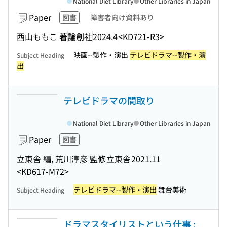
National Diet Library
Other Libraries in Japan
Paper
図書
障害者向け資料あり
西山ももこ 著
論創社
2024.4
<KD721-R3>
映画--製作・演出
テレビドラマ--製作・演
Subject Heading
出
テレビドラマの間取り
National Diet Library
Other Libraries in Japan
Paper
図書
立東舎 編, 荒川淳彦 監修
立東舎
2021.11
<KD617-M72>
テレビドラマ--製作・演出
舞台美術
Subject Heading
ドラマスタイリストという仕事 :