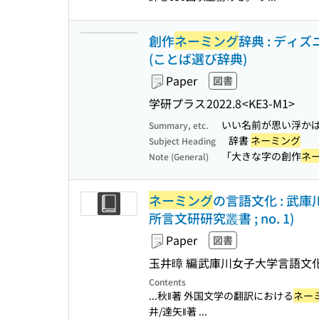
創作
ネーミング
辞典 : ディ
(ことば選び辞典)
Paper
図書
学研プラス
2022.8
<KE3-M1>
いい名前が思い浮か
Summary, etc.
辞書
ネーミング
Subject Heading
「大きな字の創作
ネ
Note (General)
ネーミング
の言語文化 : 武
所言文研研究叢書 ; no. 1)
Paper
図書
玉井暲 編
武庫川女子大学言語文
Contents
...秋‖著 外国文学の翻訳における
ネー
井/達矢‖著 ...