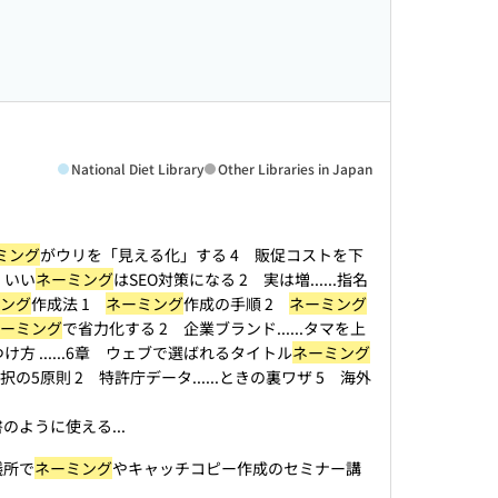
National Diet Library
Other Libraries in Japan
ミング
がウリを「見える化」する 4 販促コストを下
 いい
ネーミング
はSEO対策になる 2 実は増...
...指名
ング
作成法 1
ネーミング
作成の手順 2
ネーミング
ーミング
で省力化する 2 企業ブランド...
...タマを上
方 ...
...6章 ウェブで選ばれるタイトル
ネーミング
択の5原則 2 特許庁データ...
...ときの裏ワザ 5 海外
ように使える...
議所で
ネーミング
やキャッチコピー作成のセミナー講