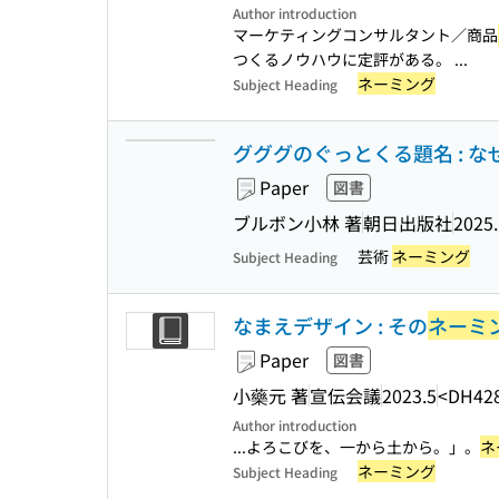
Author introduction
マーケティングコンサルタント／商品
つくるノウハウに定評がある。 ...
ネーミング
Subject Heading
グググのぐっとくる題名 : 
Paper
図書
ブルボン小林 著
朝日出版社
2025
芸術
ネーミング
Subject Heading
なまえデザイン : その
ネーミ
Paper
図書
小藥元 著
宣伝会議
2023.5
<DH42
Author introduction
...よろこびを、一から土から。」。
ネ
ネーミング
Subject Heading