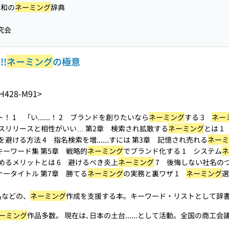
＆和の
ネーミング
辞典
究会
!
ネーミング
の極意
H428-M91>
 1 「い...
...！ 2 ブランドを創りたいなら
ネーミング
する 3
ネー
スリリースと相性がいい… 第2章 検索され拡散する
ネーミング
とは 1
を避ける方法 4 指名検索を増...
...すには 第3章 記憶され売れる
ネーミ
.るキーワード集 第5章 戦略的
ネーミング
でブランド化する 1 システム
ネ
めるメリットとは 6 避けるべき炎上
ネーミング
7 後悔しない社名のつけ
.ミナータイトル 第7章 勝てる
ネーミング
の実務と裏ワザ 1
ネーミング
選
名などの、
ネーミング
作成を支援する本。キーワード・リストとして辞書の
ーミング
作品多数。 現在は､日本の土台...
...として活動。全国の商工会