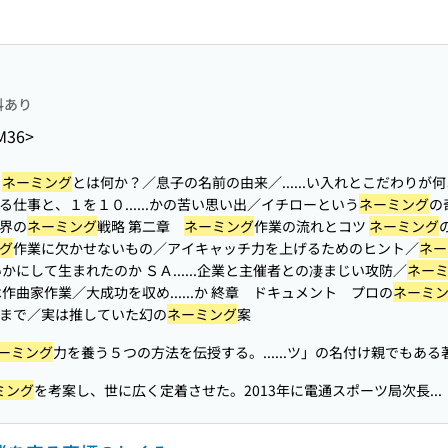
料あり
M36>
る
ネーミング
とは何か？／息子の名前の由来／...
...い入れとこだわりが
る仕事と、１を１０...
...かの苦い思い出／イチローという
ネーミング
の
界の
ネーミング
戦略 第二章
ネーミング
作業の流れとコツ
ネーミング
グ
作業に欠かせないもの／アイキャッチ力を上げるためのヒント／
ネー
かにして生まれたのか ＳＡ...
...企業と主催者との凄まじい攻防／
ネー
作曲家作業／大成功を収め...
...か 終章 ドキュメント プロの
ネーミ
まで／実は推していた幻の
ネーミング
案
ーミング
力を養う５つの方法を伝授する。...
...ツ」の名付け親でもある
ミング
を考案し、世に広く定着させた。2013年に電通スポーツ局次長...