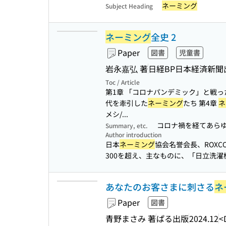
ネーミング
Subject Heading
ネーミング
全史 2
Paper
図書
児童書
岩永嘉弘 著
日経BP日本経済新聞
Toc / Article
第1章 「コロナパンデミック」と戦っ
代を牽引した
ネーミング
たち 第4章
ネ
メシ/...
コロナ禍を経てあら
Summary, etc.
Author introduction
日本
ネーミング
協会名誉会長、ROXCOM
300を超え、主なものに、「日立洗濯機
あなたのお客さまに刺さる
ネ
Paper
図書
青野まさみ 著
ぱる出版
2024.12
<