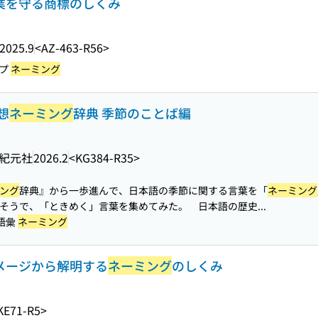
事業を守る商標のしくみ
2025.9
<AZ-463-R56>
イプ
ネーミング
想
ネーミング
辞典 季節のことば編
紀元社
2026.2
<KG384-R35>
ング
辞典』から一歩進んで、日本語の季節に関する言葉を「
ネーミング
そうで、「ときめく」言葉を集めてみた。 日本語の歴史...
-語彙
ネーミング
イメージから解明する
ネーミング
のしくみ
KE71-R5>