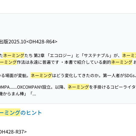
出版
2025.10
<DH428-R64>
た
ネーミング
たち 第2章 「エコロジー」と「サステナブル」が、
ネーミ
ーミング
作法は永遠に普遍です ・本書で紹介している劇的
ネーミング
ゆる場面が変貌。
ネーミング
はどう変化してきたのか。第一人者がSDGs
PA...
...OXCOMPANY設立。以降、
ネーミング
を手掛けるコピーライタ
からまん棒」「...
ーミング
のヒント
DH428-R37>