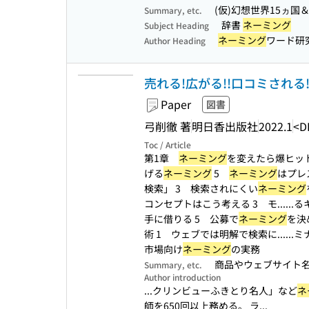
(仮)幻想世界15ヵ国
Summary, etc.
辞書
ネーミング
Subject Heading
ネーミング
ワード研
Author Heading
売れる!広がる!!口コミされる!!
Paper
図書
弓削徹 著
明日香出版社
2022.1
<D
Toc / Article
第1章
ネーミング
を変えたら爆ヒット！
げる
ネーミング
5
ネーミング
はプレ
検索」 3 検索されにくい
ネーミング
コンセプトはこう考える 3 モ...
..
手に借りる 5 公募で
ネーミング
を決
術 1 ウェブでは明解で検索に...
..
市場向け
ネーミング
の実務
商品やウェブサイト
Summary, etc.
Author introduction
...クリンビューふきとり名人」など
ネ
師を650回以上務める。 ラ...