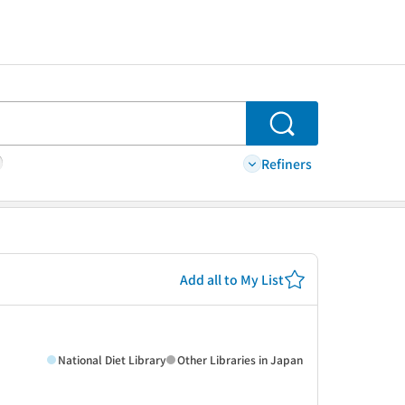
Search
Refiners
Add all to My List
National Diet Library
Other Libraries in Japan