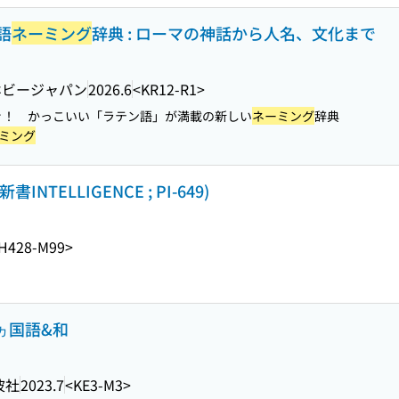
語
ネーミング
辞典 : ローマの神話から人名、文化まで
ホビージャパン
2026.6
<KR12-R1>
ぐ！ かっこいい「ラテン語」が満載の新しい
ネーミング
辞典
ミング
TELLIGENCE ; PI-649)
H428-M99>
5ヵ国語&和
波社
2023.7
<KE3-M3>