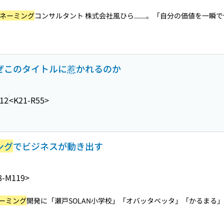
ネーミング
コンサルタント 株式会社風ひら...
...。「自分の価値を一瞬
なぜこのタイトルに惹かれるのか
.12
<K21-R55>
ング
でビジネスが動き出す
8-M119>
ーミング
開発に「瀬戸SOLAN小学校」「オバッタベッタ」「かるまる」..