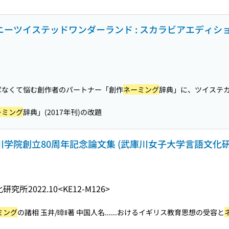
ズニーツイステッドワンダーランド : スカラビアエディシ
ばなくて悩む創作者のパートナー「創作
ネーミング
辞典」に、ツイステ
ーミング
辞典」(2017年刊)の改題
庫川学院創立80周年記念論文集 (武庫川女子大学言語文化
化研究所
2022.10
<KE12-M126>
ミング
の諸相 玉井/暲‖著 中国人名...
...おけるイギリス教育思想の受容と