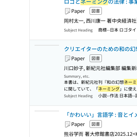
ロゴと
ネーミング
の法律 : 
Paper
図書
岡村太一, 西川康一 著
中央経済社
商標--日本 ロゴタ
Subject Heading
クリエイターのための和の幻
Paper
図書
川口妙子, 新紀元社編集部 編集
新
Summary, etc.
本書は、新紀元社刊『和の幻想
ネーミ
に関していて、「
ネーミング
」に使え
小説--作法 日本語-
Subject Heading
「かわいい」言語学 : 音と
Paper
図書
熊谷学而 著
大修館書店
2025.12
<