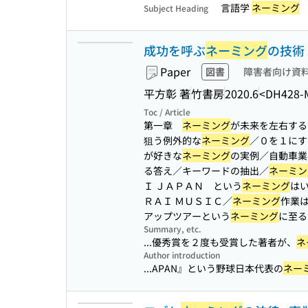
言語学
ネーミング
Subject Heading
成功を呼ぶ
ネーミング
の技術
Paper
図書
障害者向け資
平方彰 著
竹書房
2020.6
<DH428-
Toc / Article
第一章
ネーミング
が未来を左右す
狙う例外的な
ネーミング
／０を１にす
が好きな
ネーミング
の実例／自動車業
る答え／キーワードの抽出／
ネーミン
Ｉ ＪＡＰＡＮ という
ネーミング
はい
ＲＡＩ ＭＵＳＩＣ／
ネーミング
作業は
アップツアーという
ネーミング
に至る
Summary, etc.
...優秀賞を２度も受賞した著者が、
ネ
Author introduction
...APAN』という野球日本代表の
ネー