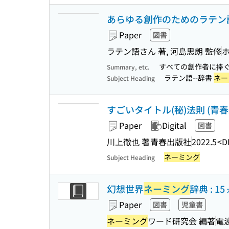
あらゆる創作のためのラテン
Paper
図書
ラテン語さん 著, 河島思朗 監修
すべての創作者に捧
Summary, etc.
ラテン語--辞書
ネー
Subject Heading
すごいタイトル(秘)法則 (青春新書IN
Paper
Digital
図書
川上徹也 著
青春出版社
2022.5
<D
ネーミング
Subject Heading
幻想世界
ネーミング
辞典 : 1
Paper
図書
児童書
ネーミング
ワード研究会 編著
電