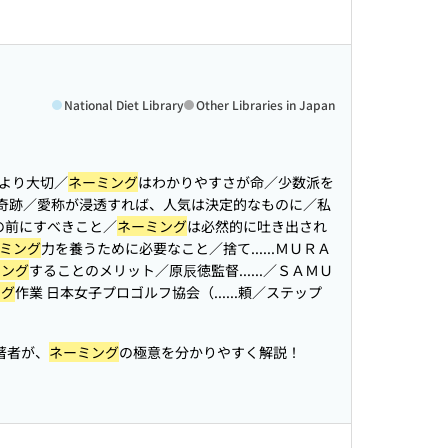
National Diet Library
Other Libraries in Japan
何より大切／
ネーミング
はわかりやすさが命／少数派を
奇跡／愛称が浸透すれば、人気は決定的なものに／私
の前にすべきこと／
ネーミング
は必然的に吐き出され
ミング
力を養うために必要なこと／捨て...
...ＭＵＲＡ
ミング
することのメリット／原辰徳監督...
...／ＳＡＭＵ
ング
作業 日本女子プロゴルフ協会（...
...頼／ステップ
著者が、
ネーミング
の極意を分かりやすく解説！