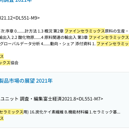
021.12
<DL551-M9>
序章 0....
...計方法 1.3 概況 第2章
ファインセラミックス
原料の生産・輸
出入 2.2 酸化物原...
...4 原料関連の輸出入 第3章
ファインセラミックス
グローバルデータ分析 4...
...動向・シェア 添付資料 1.
ファインセラミッ
ス
ックス
協会
製品市場の展望 2021年
ユニット 調査・編集
富士経済
2021.8
<DL551-M7>
セラミックス
用) 16.炭化ケイ素繊維 B.機能材料編 1.セラミック基...
ス