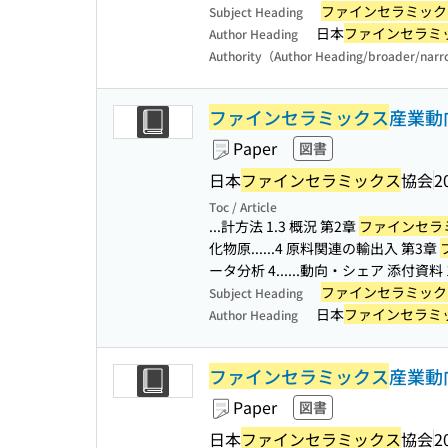
ファインセラミック
Subject Heading
日本
ファインセラミ
Author Heading
Authority（Author Heading/broader/nar
ファインセラミックス
産業動向
Paper
図書
日本
ファインセラミックス
協会
2
Toc / Article
...計方法 1.3 概況 第2章
ファインセラ
化物原...
...4 原料関連の輸出入 第3章
ータ分析 4...
...動向・シェア 添付資料 
ファインセラミック
Subject Heading
日本
ファインセラミ
Author Heading
ファインセラミックス
産業動向
Paper
図書
日本
ファインセラミックス
協会
2