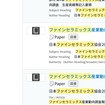
向調査 生産実績等記入要領
ファインセラミック
Subject Heading
日本
ファインセラミ
Author Heading
ファインセラミックス
産業動向
Paper
図書
日本
ファインセラミックス
協会
2
ファインセラミック
Subject Heading
日本
ファインセラミ
Author Heading
Authority（Author Heading/broader/nar
ファインセラミックス
産業動向
Paper
図書
日本
ファインセラミックス
協会
2
Toc / Article
ファインセラミックス
産業動向調査報告 