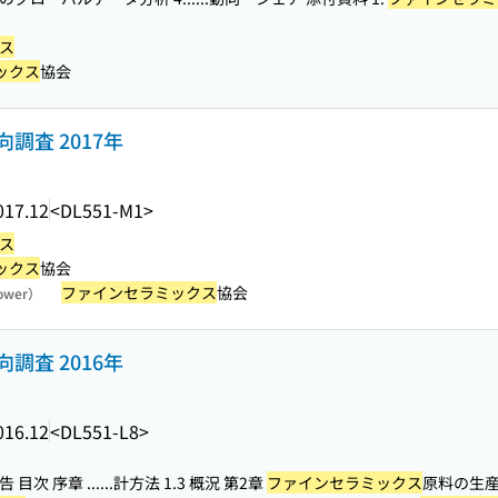
ス
ックス
協会
調査 2017年
017.12
<DL551-M1>
ス
ックス
協会
ファインセラミックス
協会
rower）
調査 2016年
016.12
<DL551-L8>
目次 序章 ...
...計方法 1.3 概況 第2章
ファインセラミックス
原料の生産・