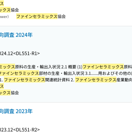
ス
ックス
協会
ファインセラミックス
協会
rower）
調査 2024年
024.12
<DL551-R1>
ミックス
原料の生産・輸出入状況 2.1 概要 (1)
ファインセラミックス
原料
ファインセラミックス
部材の生産・輸出入状況 3.1...
...用およびその他の
1.
ファインセラミックス
関連統計資料 2.
ファインセラミックス
産業動
ス
ックス
協会
調査 2023年
023.12
<DL551-R2>