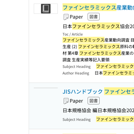
ファインセラミックス
産業動向
Paper
図書
日本
ファインセラミックス
協会
2
Toc / Article
ファインセラミックス
産業動向調査 目次 
生産 (2)
ファインセラミックス
原料の輸
材 第4章
ファインセラミックス
産業の
調査 生産実績等記入要領
ファインセラミック
Subject Heading
日本
ファインセラミ
Author Heading
JISハンドブック
ファインセ
Paper
図書
日本規格協会 編
日本規格協会
202
ファインセラミック
Subject Heading