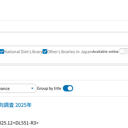
National Diet Library
Other Libraries in Japan
Available online
Group by title
調査 2025年
025.12
<DL551-R3>