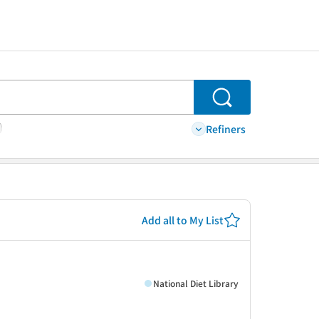
Search
Refiners
Add all to My List
National Diet Library