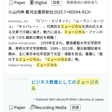
Paper
Digital
図書
障害者向け資料あり
小山内伸 著
河出書房新社
2025.7
<KD594-R13>
『ビリー・エリオット』『ムーラン・ルージ
Summary, etc.
ュ』『キャバレー』…。代表的な
ミュージカル
を読み応えあ
る文章で仔細に描き、魅力に迫る。
ミュージカル
・ファンの
心をつかむ最新の舞台を網羅！
1959年生まれ。慶應義塾大学文学部卒
Author introduction
業。専修大学文学部教授。1989～2013年、朝日新聞記者を
務め、主に東京本社学芸部で文芸・演劇を担当。著書に『進
化する
ミュージカル
』『
ミュージカル
史』等。
ミュージカル
Subject Heading
ビジネス教養としての
ミュージカ
ル
National Diet Library
Other Libraries in Japan
Paper
Recording Media
図書