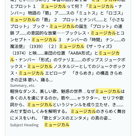
とプロット １
ミュージカル
って何？ 「
ミュージカル
・ナ
ンバー」 物語の「筋」 ア...
...スの「ミュトス」と「ロゴス」
ミュージカル
の「筋」 ２ プロットとナンバ...
...と「小さな
プロット」 ブック・
ミュージカル
の誕生 「プロット」の連
鎖 プ...
...の意図的な放棄――ブックレス・
ミュージカル
とコ
ンセプト・
ミュージカル
３ ナンバーの「時間」 ナン...
...の
魔法使』（1939） （２）
ミュージカル
《ザ・ウィズ》
（1974）と映...
...楽団の位置 「AABA形式」と
ミュージカ
ル
・ナンバー 「形式」のヴァリエ...
...のポップス ジュークボ
ックス・
ミュージカル
ノスタルジーとしてのジュークボック
ス・
ミュージカル
エピローグ 「きらめき」の構造 きらめ
きの正体 歌い、踊る...
Summary, etc.
軽快なダンス、美しい歌、魅惑の世界…なぜ
ミュージカル
は
多くの人を虜にするのか。筋や...
...ャラクター、セリフや歌
詞から、
ミュージカル
というジャンルを成り立たせ、き...
...
みだす型のしくみを解明する。
ミュージカル
のきらめく舞台
にメスをいれ、「歌とダンスのエンタメ」の真の姿...
ミュージカル
Subject Heading