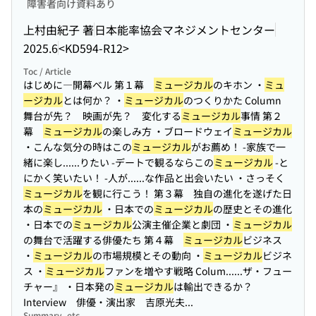
障害者向け資料あり
上村由紀子 著
日本能率協会マネジメントセンター
2025.6
<KD594-R12>
Toc / Article
はじめに―開幕ベル 第１幕
ミュージカル
のキホン ・
ミュ
ージカル
とは何か？ ・
ミュージカル
のつくりかた Column
舞台が先？ 映画が先？ 変化する
ミュージカル
事情 第２
幕
ミュージカル
の楽しみ方 ・ブロードウェイ
ミュージカル
・こんな気分の時はこの
ミュージカル
がお薦め！ -家族で一
緒に楽し...
...りたい -デートで観るならこの
ミュージカル
-と
にかく笑いたい！ -人が...
...な作品と出会いたい ・さっそく
ミュージカル
を観に行こう！ 第３幕 独自の進化を遂げた日
本の
ミュージカル
・日本での
ミュージカル
の歴史とその進化
・日本での
ミュージカル
公演主催企業と劇団 ・
ミュージカル
の舞台で活躍する俳優たち 第４幕
ミュージカル
ビジネス
・
ミュージカル
の市場規模とその動向 ・
ミュージカル
ビジネ
ス ・
ミュージカル
ファンを増やす戦略 Colum...
...ザ・フュー
チャー』 ・日本発の
ミュージカル
は輸出できるか？
Interview 俳優・演出家 吉原光夫...
Summary, etc.