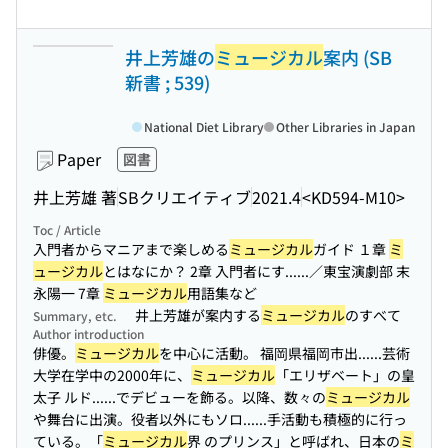
井上芳雄の
ミュージカル
案内 (SB
新書 ; 539)
National Diet Library
Other Libraries in Japan
Paper
図書
井上芳雄 著
SBクリエイティブ
2021.4
<KD594-M10>
Toc / Article
入門者からマニアまで楽しめる
ミュージカル
ガイド １章
ミ
ュージカル
とはなにか？ 2章 入門者にす...
...／東宝演劇部 末
永陽一 7章
ミュージカル
用語集など
井上芳雄が案内する
ミュージカル
のすべて
Summary, etc.
Author introduction
俳優。
ミュージカル
を中心に活動。 福岡県福岡市出...
...芸術
大学在学中の2000年に、
ミュージカル
「エリザベート」の皇
太子 ルド...
...でデビューを飾る。以降、数々の
ミュージカル
や舞台に出演。役者以外にもソロ...
...手活動も積極的に行っ
ている。「
ミュージカル
界 のプリンス」と呼ばれ、日本の
ミ