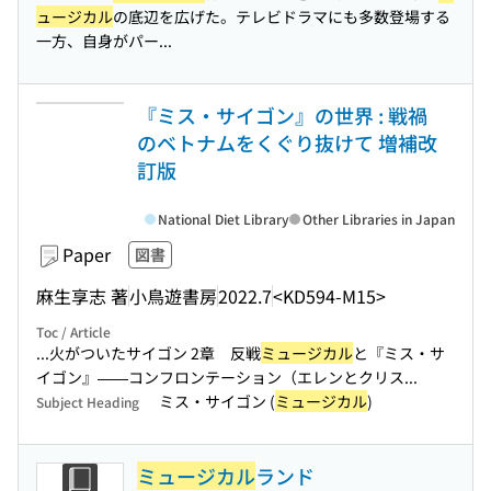
ュージカル
の底辺を広げた。テレビドラマにも多数登場する
一方、自身がパー...
『ミス・サイゴン』の世界 : 戦禍
のベトナムをくぐり抜けて 増補改
訂版
National Diet Library
Other Libraries in Japan
Paper
図書
麻生享志 著
小鳥遊書房
2022.7
<KD594-M15>
Toc / Article
...火がついたサイゴン 2章 反戦
ミュージカル
と『ミス・サ
イゴン』——コンフロンテーション（エレンとクリス...
ミス・サイゴン (
ミュージカル
)
Subject Heading
ミュージカル
ランド