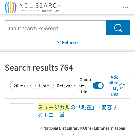
Ope
Jump to main content
Search
Refiners
Search results 764
Add
Group
all to
by
My
title
List
ミュージカル
の「現在」 : 変容す
るトニー賞
National Diet Library
Other Libraries in Japan