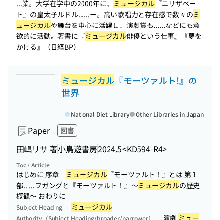
...業。大学在学中の2000年に、
ミュージカル
『エリザベー
ト』の皇太子ルドル...
...ー。高い歌唱力と存在感で数々の
ミ
ュージカル
や舞台を中心に活躍し、演劇賞も...
...などにも意
欲的に活動。著書に『
ミュージカル
俳優という仕事』『夢を
かける』（日経BP）
ミュージカル
『モーツァルト!』の
世界
National Diet Library
Other Libraries in Japan
Paper
図書
田嶋リサ 著
小鳥遊書房
2024.5
<KD594-R4>
Toc / Article
はじめに 序章
ミュージカル
『モーツァルト！』とは 第１
部...
...フガングと『モーツァルト！』〜
ミュージカル
の歴史
概観〜 おわりに
ミュージカル
Subject Heading
演劇
ミュー
Authority（Subject Heading/broader/narrower）