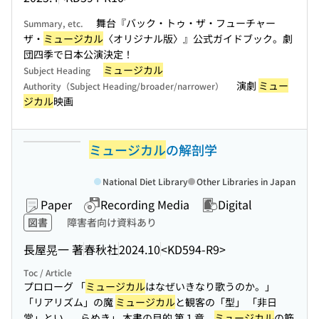
舞台『バック・トゥ・ザ・フューチャー
Summary, etc.
ザ・
ミュージカル
〈オリジナル版〉』公式ガイドブック。劇
団四季で日本公演決定！
ミュージカル
Subject Heading
演劇
ミュー
Authority（Subject Heading/broader/narrower）
ジカル
映画
ミュージカル
の解剖学
National Diet Library
Other Libraries in Japan
Paper
Recording Media
Digital
図書
障害者向け資料あり
長屋晃一 著
春秋社
2024.10
<KD594-R9>
Toc / Article
プロローグ 「
ミュージカル
はなぜいきなり歌うのか。」
「リアリズム」の魔
ミュージカル
と観客の「型」 「非日
常」とい...
...らめき」 本書の目的 第１章
ミュージカル
の筋