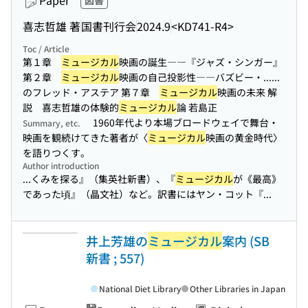
Paper
図書
喜志哲雄 著
国書刊行会
2024.9
<KD741-R4>
Toc / Article
第１章
ミュージカル
映画の誕生――『ジャズ・シンガー』
第２章
ミュージカル
映画の自己投影性――バズビー・...
...
のフレッド・アステア 第７章
ミュージカル
映画の未来 解
説 喜志哲雄の体験的
ミュージカル
論 若島正
1960年代より本場ブロードウェイで舞台・
Summary, etc.
映画を観続けてきた著者が〈
ミュージカル
映画の黄金時代〉
を語りつくす。
Author introduction
...くみを探る』（集英社新書）、『
ミュージカル
が《最高》
であった頃』（晶文社）など。訳書にはヤン・コット『...
井上芳雄の
ミュージカル
案内 (SB
新書 ; 557)
National Diet Library
Other Libraries in Japan