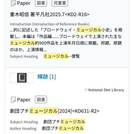
Paper
図書
児童書
重木昭信 著
平凡社
2025.7
<KD2-R16>
Introduction (Introduction of Reference Books)
...的に記述した「ブロードウェイ・
ミュージカル
小史」を掲
載し、本編は「作品編...
...ブロードウェイで上演された主な
ミュージカル
約900作品を上演年月日順に掲載。邦題、原題
のほか、上演情報...
ミュージカル
--便覧
Subject Heading
輝跡 [1]
National Diet Library
Paper
図書
劇団プチ
ミュージカル
[2024]
<KD631-R2>
劇団プチ
ミュージカル
Subject Heading
劇団プチ
ミュージカル
Author Heading