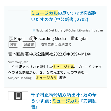
ミュージカル
の歴史 : なぜ突然歌
いだすのか (中公新書 ; 2702)
National Diet Library
Other Libraries in Japan
Paper
Recording Media
Digital
図書
児童書
障害者向け資料あり
宮本直美 著
中央公論新社
2022.6
<KD594-M14>
Summary, etc.
１９世紀アメリカで誕生した
ミュージカル
。ブロードウェイ
への音楽供給から、２．５次元まで、その本質を...
ミュージカル
--歴史
Subject Heading
千子村正蜻蛉切双騎出陣 : 万の華
うつす鏡 :
ミュージカル
『刀剣乱
舞』