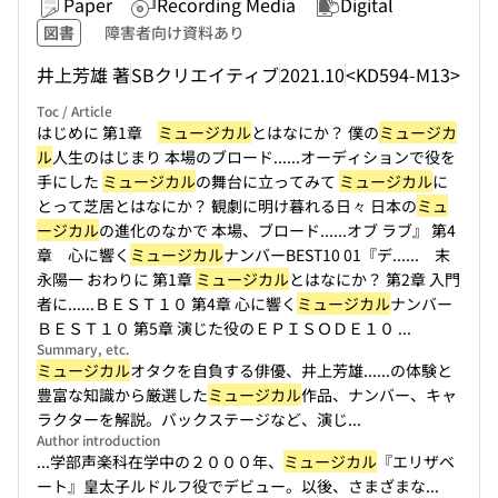
Paper
Recording Media
Digital
図書
障害者向け資料あり
井上芳雄 著
SBクリエイティブ
2021.10
<KD594-M13>
Toc / Article
はじめに 第1章
ミュージカル
とはなにか？ 僕の
ミュージカ
ル
人生のはじまり 本場のブロード...
...オーディションで役を
手にした
ミュージカル
の舞台に立ってみて
ミュージカル
に
とって芝居とはなにか？ 観劇に明け暮れる日々 日本の
ミュ
ージカル
の進化のなかで 本場、ブロード...
...オブ ラブ』 第4
章 心に響く
ミュージカル
ナンバーBEST10 01『デ...
... 末
永陽一 おわりに 第1章
ミュージカル
とはなにか？ 第2章 入門
者に...
...ＢＥＳＴ１０ 第4章 心に響く
ミュージカル
ナンバー
ＢＥＳＴ１０ 第5章 演じた役のＥＰＩＳＯＤＥ１０ ...
Summary, etc.
ミュージカル
オタクを自負する俳優、井上芳雄...
...の体験と
豊富な知識から厳選した
ミュージカル
作品、ナンバー、キャ
ラクターを解説。バックステージなど、演じ...
Author introduction
...学部声楽科在学中の２０００年、
ミュージカル
『エリザベ
ート』皇太子ルドルフ役でデビュー。以後、さまざまな...