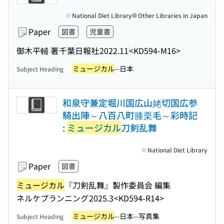
National Diet Library
Other Libraries in Japan
Paper
図書
児童書
御木平輔 著
千葉日報社
2022.11
<KD594-M16>
ミュージカル
--日本
Subject Heading
和泉守兼定堀川国広山姥切国広参
騎出陣～八百八町膝栗毛～彩時記
:
ミュージカル
刀剣乱舞
National Diet Library
Paper
図書
ミュージカル
『刀剣乱舞』製作委員会 編集
ネルケプランニング
2025.3
<KD594-R14>
ミュージカル
--日本--写真集
Subject Heading