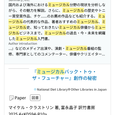
国内および海外における
ミュージカル
分野の現状を分析しな
がら、その魅力を解説。さらに、
ミュージカル
の歴史やトニ
ー賞受賞作品、チケ...
...のお薦め作品なども紹介する。
ミュ
ージカル
の代表的な作品、著者おすすめの
ミュージカル
、
ミ
ュージカル
史、知っておきたい
ミュージカル
俳優から
ミュー
ジカル
ビジネスまで。
ミュージカル
の過去・今・未来を網羅
した
ミュージカル
入門書。
Author introduction
...』などのメディア出演や、演劇・
ミュージカル
番組の監
修、専門家としてのコメンテーター、俳優やクリエイター...
『
ミュージカル
バック・トゥ・
ザ・フューチャー』創作の秘密
National Diet Library
Other Libraries in Japan
Paper
図書
マイケル・クラストリン 著, 富永晶子 訳
竹書房
2025.4
<KD594-R10>