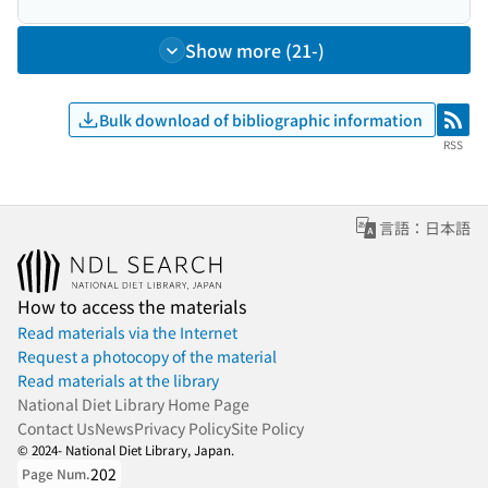
Show more (21-)
Bulk download of bibliographic information
RSS
RSS
言語：日本語
How to access the materials
Read materials via the Internet
Request a photocopy of the material
Read materials at the library
National Diet Library Home Page
Contact Us
News
Privacy Policy
Site Policy
© 2024- National Diet Library, Japan.
202
Page Num.