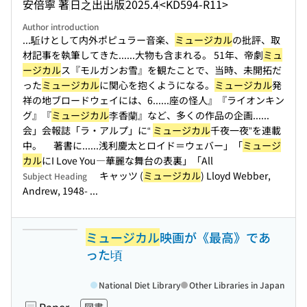
安倍寧 著
日之出出版
2025.4
<KD594-R11>
Author introduction
...駈けとして内外ポピュラー音楽、
ミュージカル
の批評、取
材記事を執筆してきた...
...大物も含まれる。 51年、帝劇
ミュ
ージカル
ス『モルガンお雪』を観たことで、当時、未開拓だ
った
ミュージカル
に関心を抱くようになる。
ミュージカル
発
祥の地ブロードウェイには、6...
...座の怪人』『ライオンキン
グ』『
ミュージカル
李香蘭』など、多くの作品の企画...
...
会」会報誌「ラ・アルプ」に“
ミュージカル
千夜一夜”を連載
中。 著書に...
...浅利慶太とロイド＝ウェバー」「
ミュージ
カル
にI Love You―華麗な舞台の表裏」「All
キャッツ (
ミュージカル
) Lloyd Webber,
Subject Heading
Andrew, 1948- ...
ミュージカル
映画が《最高》であ
った頃
National Diet Library
Other Libraries in Japan