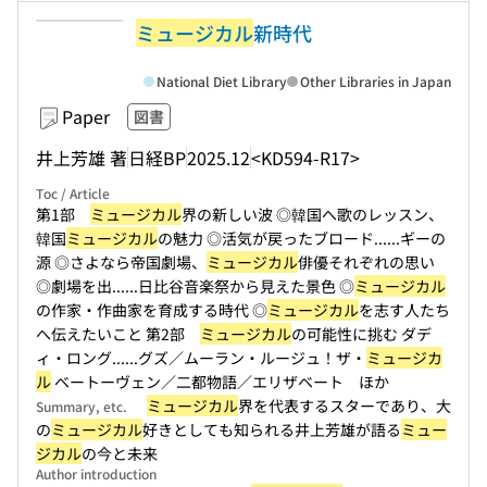
ミュージカル
新時代
National Diet Library
Other Libraries in Japan
Paper
図書
井上芳雄 著
日経BP
2025.12
<KD594-R17>
Toc / Article
第1部
ミュージカル
界の新しい波 ◎韓国へ歌のレッスン、
韓国
ミュージカル
の魅力 ◎活気が戻ったブロード...
...ギーの
源 ◎さよなら帝国劇場、
ミュージカル
俳優それぞれの思い
◎劇場を出...
...日比谷音楽祭から見えた景色 ◎
ミュージカル
の作家・作曲家を育成する時代 ◎
ミュージカル
を志す人たち
へ伝えたいこと 第2部
ミュージカル
の可能性に挑む ダデ
ィ・ロング...
...グズ／ムーラン・ルージュ！ザ・
ミュージカ
ル
ベートーヴェン／二都物語／エリザベート ほか
ミュージカル
界を代表するスターであり、大
Summary, etc.
の
ミュージカル
好きとしても知られる井上芳雄が語る
ミュー
ジカル
の今と未来
Author introduction