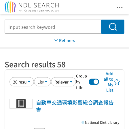
Ope
Jump to main content
Search
Refiners
Search results 58
Add
Group
all to
by
My
title
List
自動車交通環境影響総合調査報告
書
National Diet Library