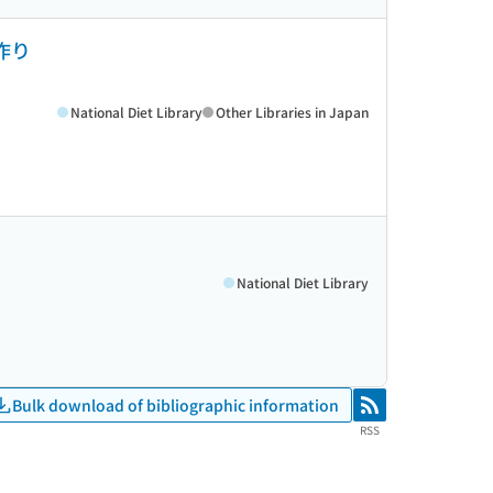
作り
National Diet Library
Other Libraries in Japan
National Diet Library
Bulk download of bibliographic information
RSS
RSS