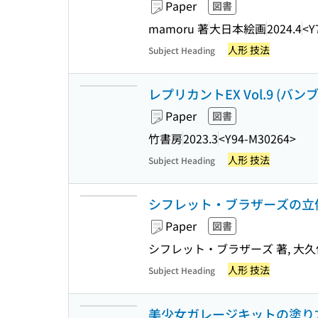
Paper
図書
mamoru 著
大日本絵画
2024.4
<Y
人形 技法
Subject Heading
レプリカントEX Vol.9 (バン
Paper
図書
竹書房
2023.3
<Y94-M30264>
人形 技法
Subject Heading
シフレット・ブラザーズの立
Paper
図書
シフレット・ブラザーズ 著, 大久
人形 技法
Subject Heading
美少女ガレージキットの塗り