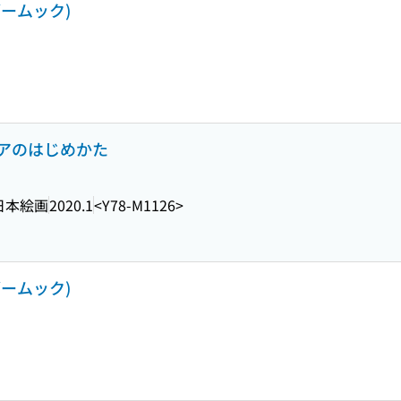
ブームック)
アのはじめかた
日本絵画
2020.1
<Y78-M1126>
ブームック)