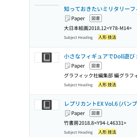
知っておきたいミリタリーフ
Paper
図書
大日本絵画
2018.12
<Y78-M14>
人形 技法
Subject Heading
小さなフィギュアでDoll遊び
Paper
図書
グラフィック社編集部 編
グラフ
人形 技法
Subject Heading
レプリカントEX Vol.6 (バン
Paper
図書
竹書房
2018.8
<Y94-L46331>
人形 技法
Subject Heading