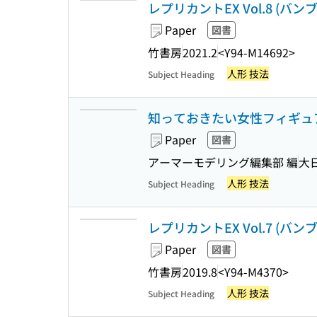
レプリカントEX Vol.8 (バン
Paper
図書
竹書房
2021.2
<Y94-M14692>
人形 技法
Subject Heading
知っておきたい女性フィギュ
Paper
図書
アーマーモデリング編集部 編
大
人形 技法
Subject Heading
レプリカントEX Vol.7 (バン
Paper
図書
竹書房
2019.8
<Y94-M4370>
人形 技法
Subject Heading