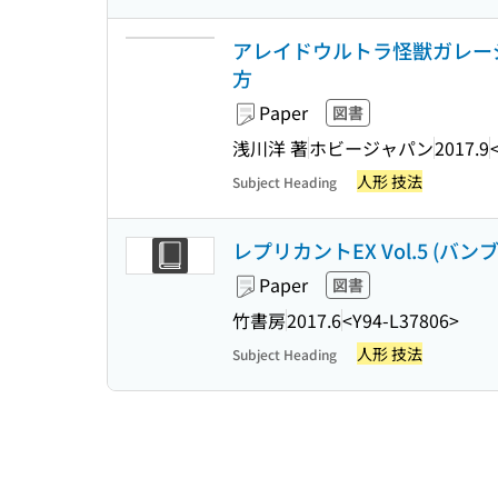
アレイドウルトラ怪獣ガレージ
方
Paper
図書
浅川洋 著
ホビージャパン
2017.9
人形 技法
Subject Heading
レプリカントEX Vol.5 (バン
Paper
図書
竹書房
2017.6
<Y94-L37806>
人形 技法
Subject Heading