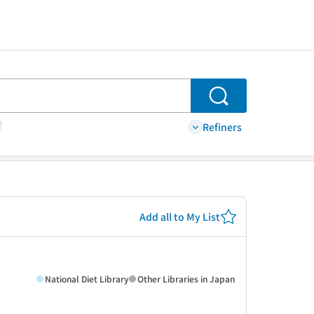
Search
Refiners
Add all to My List
National Diet Library
Other Libraries in Japan