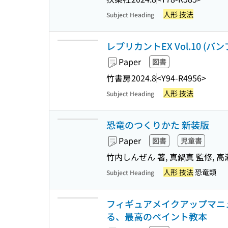
人形 技法
Subject Heading
レプリカントEX Vol.10 (バ
Paper
図書
竹書房
2024.8
<Y94-R4956>
人形 技法
Subject Heading
恐竜のつくりかた 新装版
Paper
図書
児童書
竹内しんぜん 著, 真鍋真 監修, 
人形 技法
恐竜類
Subject Heading
フィギュアメイクアップマニュ
る、最高のペイント教本