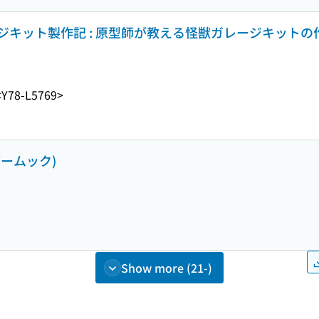
キット製作記 : 原型師が教える怪獣ガレージキットの
<Y78-L5769>
ブームック)
Show more (21-)