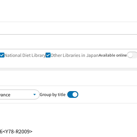
National Diet Library
Other Libraries in Japan
Available online
Group by title
6
<Y78-R2009>