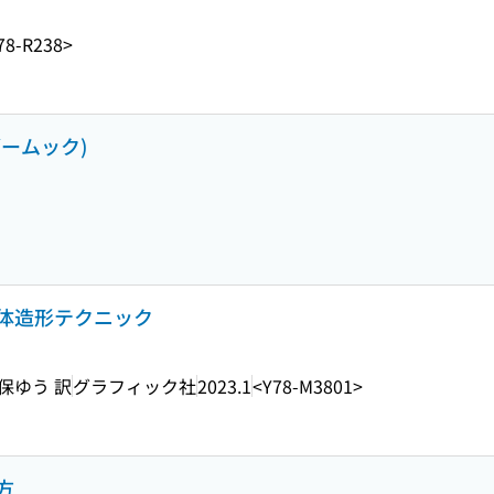
78-R238>
ブームック)
体造形テクニック
保ゆう 訳
グラフィック社
2023.1
<Y78-M3801>
方