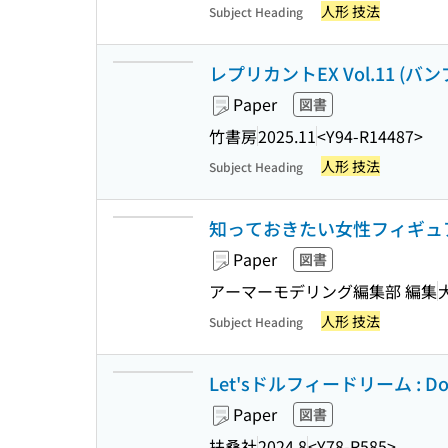
人形 技法
Subject Heading
レプリカントEX Vol.11 (バ
Paper
図書
竹書房
2025.11
<Y94-R14487>
人形 技法
Subject Heading
知っておきたい女性フィギュア
Paper
図書
アーマーモデリング編集部 編集
人形 技法
Subject Heading
Let'sドルフィードリーム : Dollfi
Paper
図書
扶桑社
2024.8
<Y78-R585>