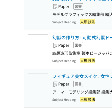
Paper
図書
モデルグラフィックス編集部 編
人形 技法
Subject Heading
幻獣の作り方 : 可動式幻獣ド
Paper
図書
綺想造形蒐集室 著
ホビージャパ
人形 技法
Subject Heading
フィギュア美女メイク : 女
Paper
図書
アーマーモデリング編集部 編集
人形 技法
Subject Heading