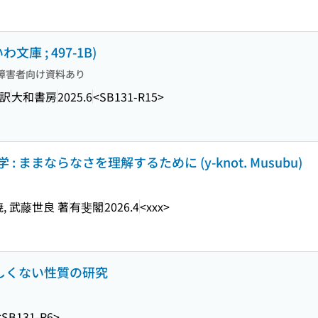
庫 ; 497-1B)
障害者向け資料あり
 訳
大和書房
2025.6
<SB131-R15>
ままならなさを理解するために (y-knot. Musubu)
, 武藤世良 著
有斐閣
2026.4
<xxx>
ましくない性質の研究
<SB131-R6>