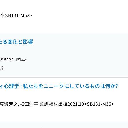
7
<SB131-M52>
わたる変化と影響
<SB131-R14>
理学
心理学 : 私たちをユニークにしているものは何か?
 渡邊芳之, 松田浩平 監訳
福村出版
2021.10
<SB131-M36>