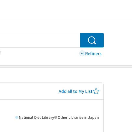
Search
Refiners
Add all to My List
National Diet Library
Other Libraries in Japan