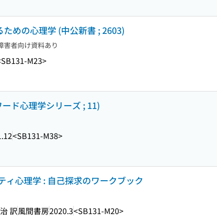
めの心理学 (中公新書 ; 2603)
障害者向け資料あり
<SB131-M23>
ド心理学シリーズ ; 11)
1.12
<SB131-M38>
ィ心理学 : 自己探求のワークブック
治 訳
風間書房
2020.3
<SB131-M20>