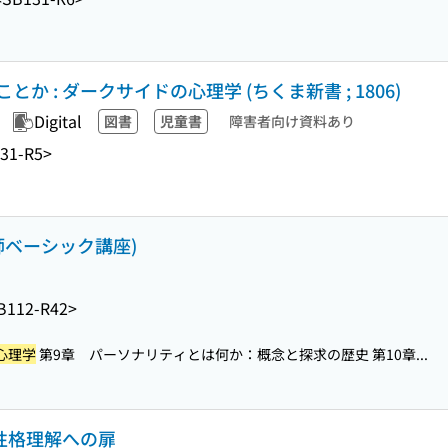
 : ダークサイドの心理学 (ちくま新書 ; 1806)
Digital
図書
児童書
障害者向け資料あり
31-R5>
師ベーシック講座)
B112-R42>
心理学
第9章 パーソナリティとは何か：概念と探求の歴史 第10章...
 性格理解への扉