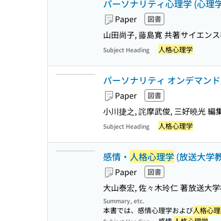
パーソナリティ心理学 (心理学
Paper
図書
山田尚子, 藤島寛 共著
サイエンス
人格心理学
Subject Heading
パーソナリティ オンデマンド版 
Paper
図書
小川捷之, 詫摩武俊, 三好曉光 編
人格心理学
Subject Heading
感情・
人格心理学
(放送大学教
Paper
図書
大山泰宏, 佐々木玲仁 著
放送大学
Summary, etc.
本書では、感情心理学および
人格心理