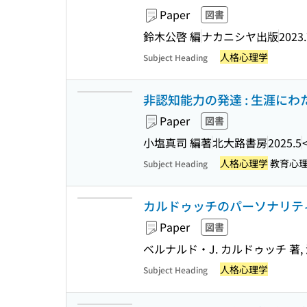
Paper
図書
鈴木公啓 編
ナカニシヤ出版
2023.
人格心理学
Subject Heading
非認知能力の発達 : 生涯に
Paper
図書
小塩真司 編著
北大路書房
2025.5
人格心理学
教育心
Subject Heading
カルドゥッチのパーソナリティ
Paper
図書
ベルナルド・J. カルドゥッチ 著,
人格心理学
Subject Heading