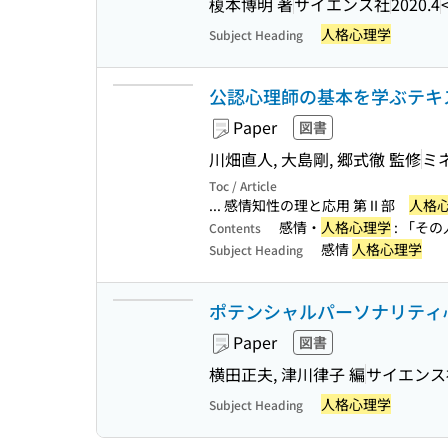
榎本博明 著
サイエンス社
2020.4
人格心理学
Subject Heading
公認心理師の基本を学ぶテキス
Paper
図書
川畑直人, 大島剛, 郷式徹 監修
ミ
Toc / Article
... 感情知性の理と応用 第Ⅱ部
人格
感情・
人格心理学
: 「そ
Contents
感情
人格心理学
Subject Heading
ポテンシャルパーソナリティ心理
Paper
図書
横田正夫, 津川律子 編
サイエンス
人格心理学
Subject Heading