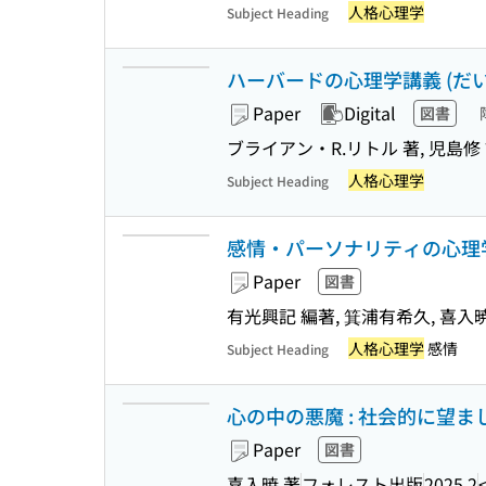
人格心理学
Subject Heading
ハーバードの心理学講義 (だいわ文
Paper
Digital
図書
ブライアン・R.リトル 著, 児島修
人格心理学
Subject Heading
感情・パーソナリティの心理学 : 
Paper
図書
有光興記 編著, 箕浦有希久, 喜入暁
人格心理学
感情
Subject Heading
心の中の悪魔 : 社会的に望
Paper
図書
喜入暁 著
フォレスト出版
2025.2