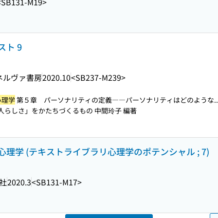
<SB131-M19>
ト 9
ネルヴァ書房
2020.10
<SB237-M239>
心理学
第５章 パーソナリティの定義――パーソナリティはどのような..
の人らしさ」をかたちづくるもの 中間玲子 編著
学 (テキストライブラリ心理学のポテンシャル ; 7)
社
2020.3
<SB131-M17>