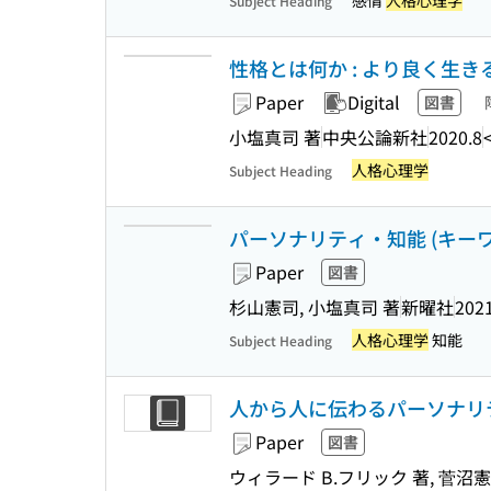
感情
人格心理学
Subject Heading
性格とは何か : より良く生きるた
Paper
Digital
図書
小塩真司 著
中央公論新社
2020.8
人格心理学
Subject Heading
パーソナリティ・知能 (キーワー
Paper
図書
杉山憲司, 小塩真司 著
新曜社
202
人格心理学
知能
Subject Heading
人から人に伝わるパーソナリテ
Paper
図書
ウィラード B.フリック 著, 菅沼憲