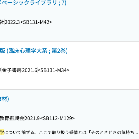
ベーシックライブラリ ; 7)
社
2022.3
<SB131-M42>
(臨床心理学大系 ; 第2巻)
集
金子書房
2021.6
<SB131-M34>
材)
教育振興会
2021.9
<SB112-M129>
学
について論ずる。ここで取り扱う感情とは「そのときどきの気持ち...