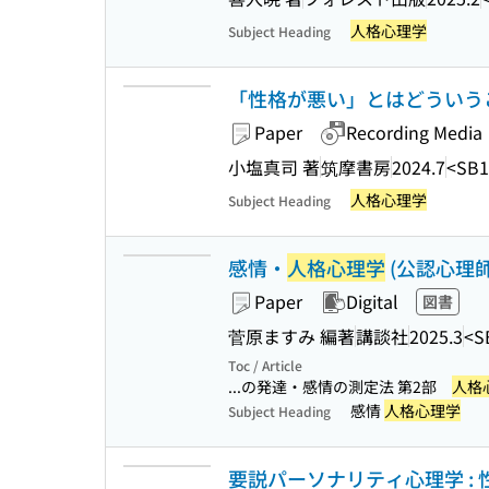
人格心理学
Subject Heading
「性格が悪い」とはどういうことか
Paper
Recording Media
小塩真司 著
筑摩書房
2024.7
<SB1
人格心理学
Subject Heading
感情・
人格心理学
(公認心理
Paper
Digital
図書
菅原ますみ 編著
講談社
2025.3
<S
Toc / Article
...の発達・感情の測定法 第2部
人格
感情
人格心理学
Subject Heading
要説パーソナリティ心理学 :