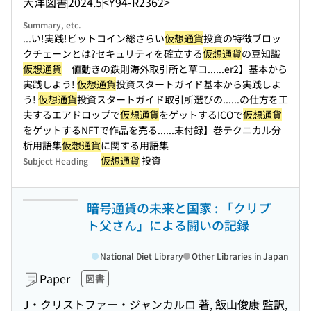
大洋図書
2024.5
<Y94-R2362>
Summary, etc.
...い!実践!ビットコイン総さらい
仮想通貨
投資の特徴ブロッ
クチェーンとは?セキュリティを確立する
仮想通貨
の豆知識
仮想通貨
値動きの鉄則海外取引所と草コ...
...er2】基本から
実践しよう!
仮想通貨
投資スタートガイド基本から実践しよ
う!
仮想通貨
投資スタートガイド取引所選びの...
...の仕方を工
夫するエアドロップで
仮想通貨
をゲットするICOで
仮想通貨
をゲットするNFTで作品を売る...
...末付録】巻テクニカル分
析用語集
仮想通貨
に関する用語集
仮想通貨
投資
Subject Heading
暗号通貨の未来と国家 : 「クリプ
ト父さん」による闘いの記録
National Diet Library
Other Libraries in Japan
Paper
図書
J・クリストファー・ジャンカルロ 著, 飯山俊康 監訳,