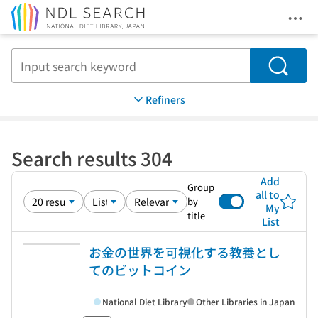
Ope
Jump to main content
Search
Refiners
Search results 304
Add
Group
all to
by
My
title
List
お金の世界を可視化する教養とし
てのビットコイン
National Diet Library
Other Libraries in Japan