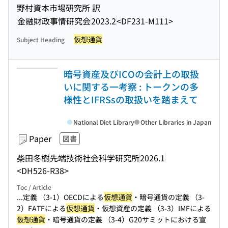
野村資本市場研究所 訳
金融財政事情研究会
2023.2
<DF231-M111>
仮想通貨
Subject Heading
暗号資産及びICOの会計上の取扱
いに関する一考察 : トークンの多
様性とIFRSsの取扱いを踏まえて
National Diet Library
Other Libraries in Japan
Paper
図書
柴田冬樹
先端技術社会科学研究所
2026.1
<DH526-R38>
Toc / Article
...定義 （3-1）OECDによる
仮想通貨
・暗号通貨の定義 （3-
2）FATFによる
仮想通貨
・仮想資産の定義 （3-3）IMFによる
仮想通貨
・暗号通貨の定義 （3-4）G20サミットにおける宣