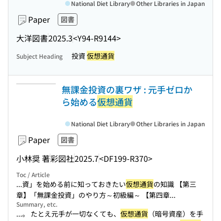
National Diet Library
Other Libraries in Japan
Paper
図書
大洋図書
2025.3
<Y94-R9144>
投資
仮想通貨
Subject Heading
無課金投資の裏ワザ : 元手ゼロか
ら始める
仮想通貨
National Diet Library
Other Libraries in Japan
Paper
図書
小林奨 著
彩図社
2025.7
<DF199-R370>
Toc / Article
...資」を始める前に知っておきたい
仮想通貨
の知識 【第三
章】「無課金投資」のやり方～初級編～ 【第四章...
Summary, etc.
...。 たとえ元手が一切なくても、
仮想通貨
（暗号資産）を手