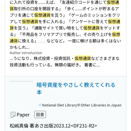
に入れて投資を...
...えば、「友達紹介コードを通じて
仮想通
貨
取引所の口座を開設する」「歩く...
...ポイントが貯まるア
プリを通じて
仮想通貨
を貰う」「ゲームのミッションをクリ
アして
仮想通貨
を手に入れる」「アンケートに答えて
仮想通
貨
を貰う」「通販サイトで買い物をして
仮想通貨
をゲットす
る」「不用品をフリマアプリで販売し、その売り上げを
仮想
通貨
に換える」……などなど。 一度に稼げる額は多くはない
かもしれ...
Author introduction
...うになり、株式投資・投資信託・
仮想通貨
などさまざまな
投資活動も行っている。無類の猫好き。 著書に...
暗号資産をやさしく教えてくれる
本
National Diet Library
Other Libraries in Japan
Paper
図書
松嶋真倫 著
あさ出版
2023.12
<DF231-R2>