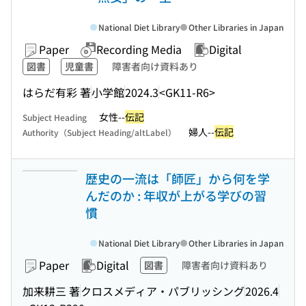
National Diet Library
Other Libraries in Japan
Paper
Recording Media
Digital
図書
児童書
障害者向け資料あり
はらだ有彩 著
小学館
2024.3
<GK11-R6>
女性--
伝記
Subject Heading
婦人--
伝記
Authority（Subject Heading/altLabel）
歴史の一流は「師匠」から何を学
んだのか : 年収が上がる学びの習
慣
National Diet Library
Other Libraries in Japan
Paper
Digital
図書
障害者向け資料あり
加来耕三 著
クロスメディア・パブリッシング
2026.4