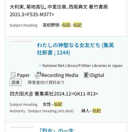
大利実, 菊地高弘, 中里浩章, 西尾典文 著
竹書房
2021.3
<FS35-M377>
高校野球--
伝記
--
伝記
Subject Heading
わたしの神聖なる女友だち (集英
社新書 ; 1244)
National Diet Library
Other Libraries in Japan
Paper
Recording Media
Digital
図書
障害者向け資料あり
四方田犬彦 著
集英社
2024.12
<GK11-R13>
女性--
伝記
Subject Heading
婦人--
伝記
Authority（Subject Heading/altLabel）
「烈女」の一生