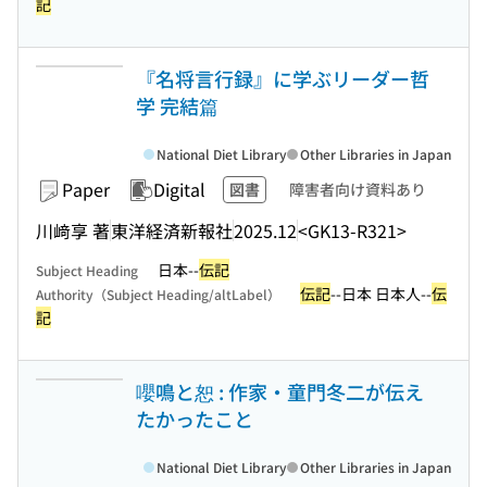
記
『名将言行録』に学ぶリーダー哲
学 完結篇
National Diet Library
Other Libraries in Japan
Paper
Digital
図書
障害者向け資料あり
川﨑享 著
東洋経済新報社
2025.12
<GK13-R321>
日本--
伝記
Subject Heading
伝記
--日本 日本人--
伝
Authority（Subject Heading/altLabel）
記
嚶鳴と恕 : 作家・童門冬二が伝え
たかったこと
National Diet Library
Other Libraries in Japan