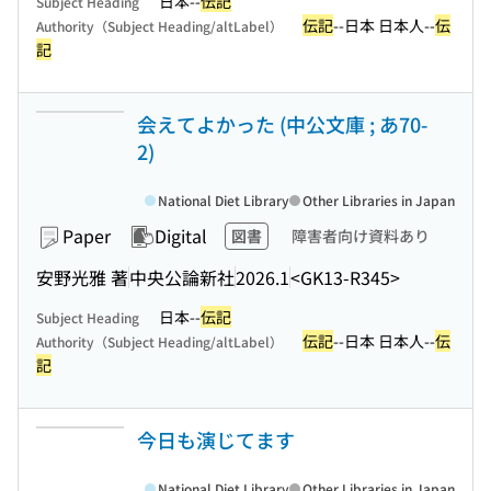
日本--
伝記
Subject Heading
伝記
--日本 日本人--
伝
Authority（Subject Heading/altLabel）
記
会えてよかった (中公文庫 ; あ70-
2)
National Diet Library
Other Libraries in Japan
Paper
Digital
図書
障害者向け資料あり
安野光雅 著
中央公論新社
2026.1
<GK13-R345>
日本--
伝記
Subject Heading
伝記
--日本 日本人--
伝
Authority（Subject Heading/altLabel）
記
今日も演じてます
National Diet Library
Other Libraries in Japan