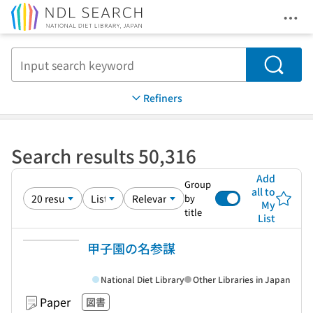
Ope
Jump to main content
Search
Refiners
Search results 50,316
Add
Group
all to
by
My
title
List
甲子園の名参謀
National Diet Library
Other Libraries in Japan
Paper
図書