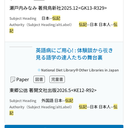
瀬戸内みなみ 著
飛鳥新社
2025.12
<GK13-R329>
日本--
伝記
Subject Heading
伝記
--日本 日本人--
伝
Authority（Subject Heading/altLabel）
記
英語病にご用心! : 体験談から覗き
見る語学の達人たちの舞台裏
National Diet Library
Other Libraries in Japan
Paper
図書
児童書
東郷公德 著
開文社出版
2026.5
<KE12-R92>
外国語 日本--
伝記
Subject Heading
伝記
--日本 日本人--
伝
Authority（Subject Heading/altLabel）
記