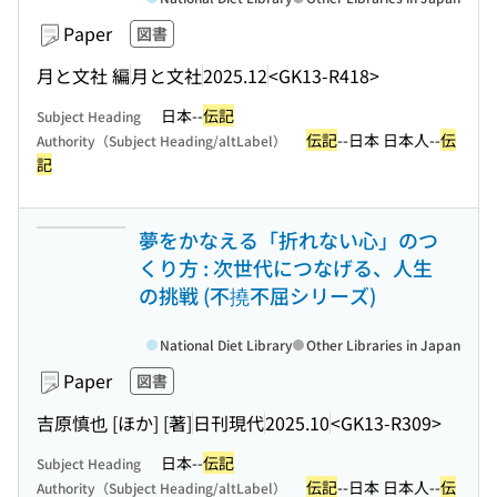
Paper
図書
月と文社 編
月と文社
2025.12
<GK13-R418>
日本--
伝記
Subject Heading
伝記
--日本 日本人--
伝
Authority（Subject Heading/altLabel）
記
夢をかなえる「折れない心」のつ
くり方 : 次世代につなげる、人生
の挑戦 (不撓不屈シリーズ)
National Diet Library
Other Libraries in Japan
Paper
図書
吉原慎也 [ほか] [著]
日刊現代
2025.10
<GK13-R309>
日本--
伝記
Subject Heading
伝記
--日本 日本人--
伝
Authority（Subject Heading/altLabel）