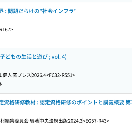
 : 問題だらけの"社会インフラ"
R167>
どもの生活と遊び ; vol. 4)
杉山健人
庭プレス
2026.4
<FC32-R551>
本
資格研修教材 : 認定資格研修のポイントと講義概要 第
材編集委員会 編著
中央法規出版
2024.3
<EG57-R43>