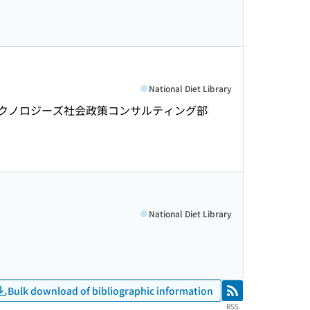
National Diet Library
クノロジーズ社会政策コンサルティング部
National Diet Library
Bulk download of bibliographic information
RSS
RSS