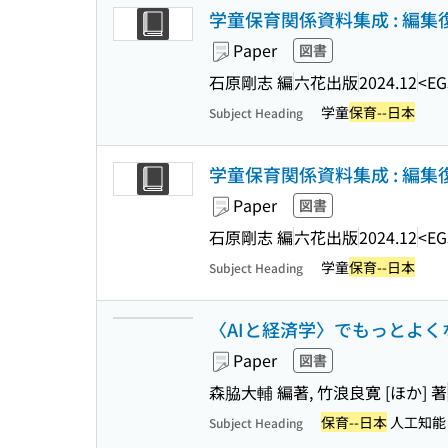
学童保育関係資料集成 : 編集
Paper
図書
石原剛志 編
六花出版
2024.12
<EG
学童
保育--日本
Subject Heading
学童保育関係資料集成 : 編集
Paper
図書
石原剛志 編
六花出版
2024.12
<EG
学童
保育--日本
Subject Heading
〈AIと経済学〉でもっとよく
Paper
図書
森脇大輔 編著, 竹浪良寛 [ほか] 著
保育--日本
人工知能
Subject Heading