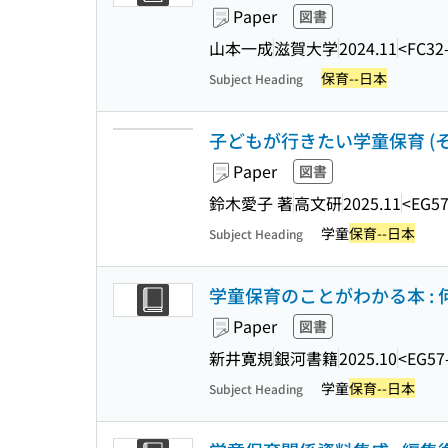
Paper
図書
山本一成
滋賀大学
2024.11
<FC32
保育--日本
Subject Heading
子どもが行きたい学童保育 (そ
Paper
図書
鈴木愛子 著
高文研
2025.11
<EG57
学童
保育--日本
Subject Heading
学童保育のことがわかる本 :
Paper
図書
新井寛規
銀河書籍
2025.10
<EG57
学童
保育--日本
Subject Heading