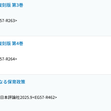
復刻版 第3巻
57-R263>
復刻版 第4巻
57-R264>
なる保育政策
日本評論社
2025.9
<EG57-R462>