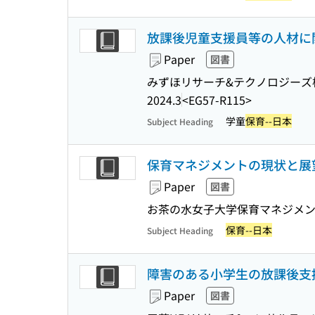
放課後児童支援員等の人材に
Paper
図書
みずほリサーチ&テクノロジーズ
2024.3
<EG57-R115>
学童
保育--日本
Subject Heading
保育マネジメントの現状と展望 
Paper
図書
お茶の水女子大学保育マネジメン
保育--日本
Subject Heading
障害のある小学生の放課後支援
Paper
図書