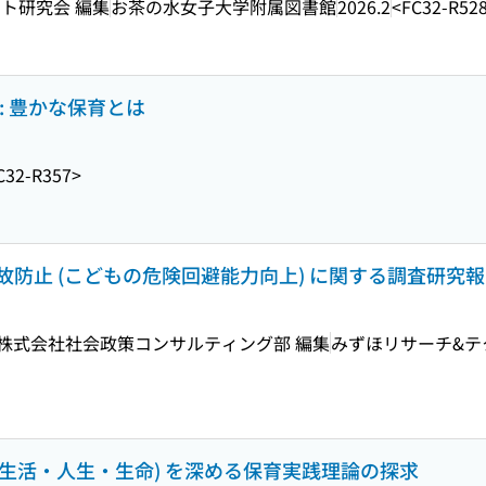
ト研究会 編集
お茶の水女子大学附属図書館
2026.2
<FC32-R52
: 豊かな保育とは
C32-R357>
防止 (こどもの危険回避能力向上) に関する調査研究
株式会社社会政策コンサルティング部 編集
みずほリサーチ&テ
ife (生活・人生・生命) を深める保育実践理論の探求