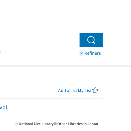
Search
Refiners
Add all to My List
l.
National Diet Library
Other Libraries in Japan