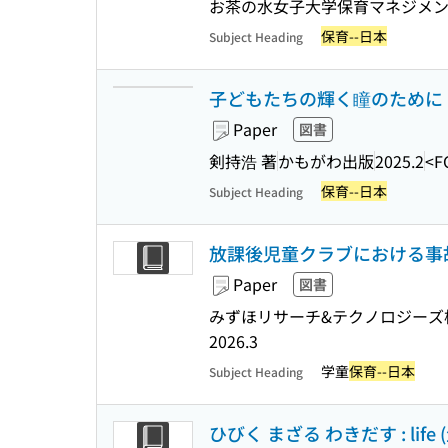
お茶の水女子大学保育マネジメン
保育--日本
Subject Heading
子どもたちの輝く瞳のために 
Paper
図書
剣持浩 著
かもがわ出版
2025.2
<F
保育--日本
Subject Heading
放課後児童クラブにおける事故
Paper
図書
みずほリサーチ&テクノロジーズ
2026.3
学童
保育--日本
Subject Heading
ひびく まざる わきだす : l