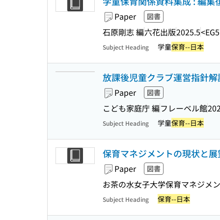
学童保育関係資料集成 : 編集
Paper
図書
石原剛志 編
六花出版
2025.5
<EG5
学童
保育--日本
Subject Heading
放課後児童クラブ運営指針解説
Paper
図書
こども家庭庁 編
フレーベル館
202
学童
保育--日本
Subject Heading
保育マネジメントの現状と展望 2
Paper
図書
お茶の水女子大学保育マネジメン
保育--日本
Subject Heading