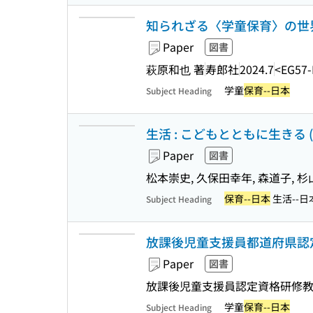
知られざる〈学童保育〉の世界
Paper
図書
萩原和也 著
寿郎社
2024.7
<EG57-
学童
保育--日本
Subject Heading
生活 : こどもとともに生きる (子
Paper
図書
松本崇史, 久保田幸年, 森道子, 
保育--日本
生活--日
Subject Heading
放課後児童支援員都道府県認定
Paper
図書
放課後児童支援員認定資格研修教
学童
保育--日本
Subject Heading