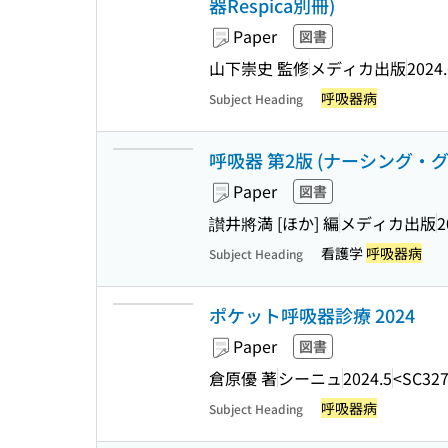
器Respica別冊)
Paper
図書
山下崇史 監修
メディカ出版
2024.
呼吸器病
Subject Heading
呼吸器 第2版 (ナーシング・グラ
Paper
図書
讃井將満 [ほか] 編
メディカ出版
2
看護学
呼吸器病
Subject Heading
ポケット呼吸器診療 2024
Paper
図書
倉原優 著
シーニュ
2024.5
<SC327
呼吸器病
Subject Heading