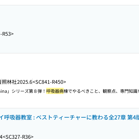
-R53>
著
照林社
2025.6
<SC841-R450>
 mina」シリーズ第８弾！
呼吸器病
棟でやるべきこと、観察点、専門知識を
呼吸器教室 : ベストティーチャーに教わる全27章 第4
4
<SC327-R36>