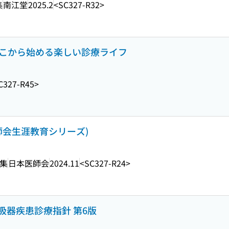
集
南江堂
2025.2
<SC327-R32>
 ここから始める楽しい診療ライフ
C327-R45>
師会生涯教育シリーズ)
編集
日本医師会
2024.11
<SC327-R24>
吸器疾患診療指針 第6版