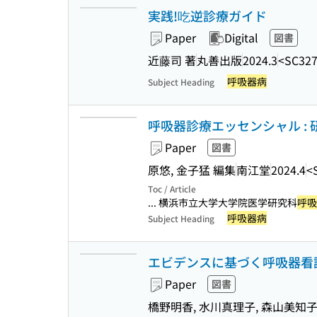
実践!吃逆診療ガイド
Paper
Digital
図書
近藤司 著
丸善出版
2024.3
<SC327
呼吸器病
Subject Heading
呼吸器診療エッセンシャル :
Paper
図書
原悠, 金子猛 編集
南江堂
2024.4
<
Toc / Article
... 横浜市立大学大学院医学研究科
呼吸
呼吸器病
Subject Heading
エビデンスに基づく呼吸器看
Paper
図書
橋野明香, 水川真理子, 森山美知子