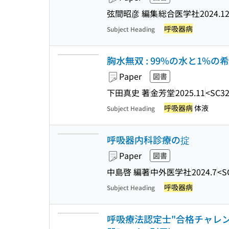
弦間昭彦 編集
総合医学社
2024.1
呼吸器病
Subject Heading
胸水無双 : 99%の水と1%の
Paper
図書
下田真史 著
金芳堂
2025.11
<SC32
呼吸器病
体液
Subject Heading
呼吸器内科診療の掟
Paper
図書
中島啓 編著
中外医学社
2024.7
<S
呼吸器病
Subject Heading
呼吸療法認定士"合格チャレンジ"