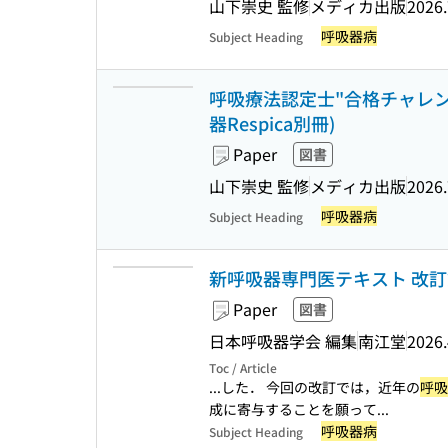
山下崇史 監修
メディカ出版
2026.
呼吸器病
Subject Heading
呼吸療法認定士"合格チャレンジ"
器Respica別冊)
Paper
図書
山下崇史 監修
メディカ出版
2026.
呼吸器病
Subject Heading
新呼吸器専門医テキスト 改訂
Paper
図書
日本呼吸器学会 編集
南江堂
2026.
Toc / Article
...した． 今回の改訂では，近年の
呼吸
成に寄与することを願って...
呼吸器病
Subject Heading