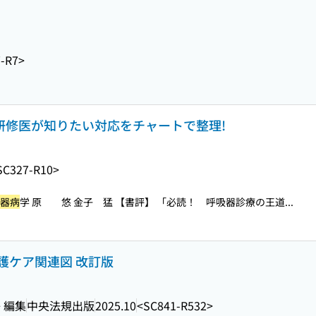
-R7>
 研修医が知りたい対応をチャートで整理!
SC327-R10>
器病
学 原 悠 金子 猛 【書評】 「必読！ 呼吸器診療の王道...
護ケア関連図 改訂版
 編集
中央法規出版
2025.10
<SC841-R532>