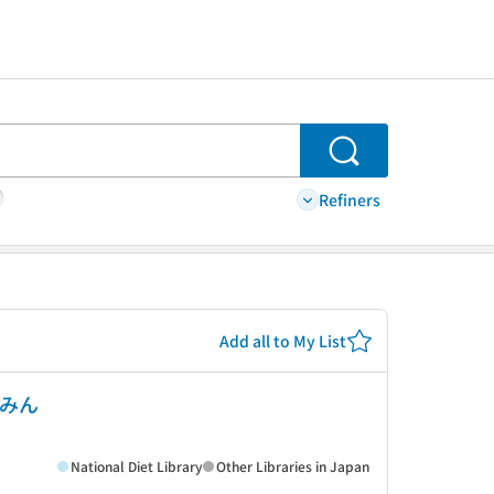
Search
Refiners
Add all to My List
(みん
National Diet Library
Other Libraries in Japan