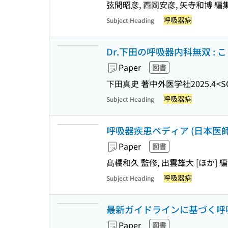
弦間昭彦, 西岡安彦, 矢寺和博 編
呼吸器病
Subject Heading
Dr.下田の呼吸器内科無双 :
Paper
図書
下田真史 著
中外医学社
2025.4
<S
呼吸器病
Subject Heading
呼吸器疾患ペディア (日本医
Paper
図書
髙橋和久 監修, 出雲雄大 [ほか] 
呼吸器病
Subject Heading
最新ガイドラインに基づく呼
Paper
図書