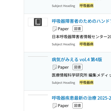
呼吸器病
Subject Heading
呼吸器障害者のためのハンドブッ
Paper
図書
日本呼吸器障害者情報センター
2
呼吸器病
Subject Heading
病気がみえる vol.4 第4版
Paper
図書
医療情報科学研究所 編集
メディ
呼吸器病
Subject Heading
呼吸器疾患最新の治療 2025-2
Paper
図書