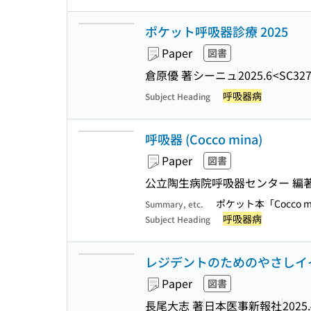
ポケット呼吸器診療 2025
Paper
図書
倉原優 著
シーニュ
2025.6
<SC327
呼吸器病
Subject Heading
呼吸器 (Cocco mina)
Paper
図書
公立陶生病院呼吸器センター 編
ポケット本「Cocco
Summary, etc.
呼吸器病
Subject Heading
レジデントのためのやさしイイ
Paper
図書
長尾大志 著
日本医事新報社
2025.