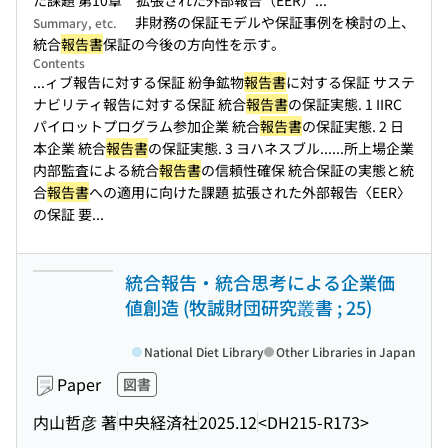
た課題 第10章 拡張された外部報告（EER）...
非財務の保証モデルや保証事例を検討の上、
Summary, etc.
統合
報告書
保証の今後の方向性を示す。
Contents
...ィブ報告に対する保証 紛争鉱物
報告書
に対する保証 サステ
ナビリティ報告に対する保証 統合
報告書
の保証実態. 1 IIRC
パイロットプログラム参加企業 統合
報告書
の保証実態. 2 日
本企業 統合
報告書
の保証実態. 3 ヨハネスブル...
...所上場企業
内部監査による統合
報告書
の信頼性確保 統合保証の実態と統
合
報告書
への適用に向けた課題 拡張された外部報告〈EER〉
の保証 要...
統合報告・統合思考による企業価
値創造 (牧誠財団研究叢書 ; 25)
National Diet Library
Other Libraries in Japan
Paper
図書
内山哲彦 著
中央経済社
2025.12
<DH215-R173>