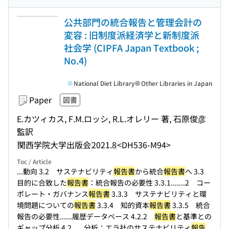
公共部門の統合報告と管理会計の
変容 : 旧制度派経済学と新制度派
社会学 (CIPFA Japan Textbook ;
No.4)
National Diet Library
Other Libraries in Japan
Paper
図書
E.カツィカス, F.M.ロッシ, R.L.オレリー 著, 石原俊彦
監訳
関西学院大学出版会
2021.8
<DH536-M94>
Toc / Article
...動向 3.2 サステナビリティ
報告書
から統合
報告書
へ 3.3
目的に合致した
報告書
：統合報告の必要性 3.3.1...
....2 コー
ポレート・ガバナンス
報告書
3.3.3 サステナビリティと環
境問題についての
報告書
3.3.4 知的資本
報告書
3.3.5 統合
報告の必要性...
...履歴データベース 4.2.2
報告書
と基準との
ギャップ分析 4.2...
...分析：エラ社のサステナビリティ
報告