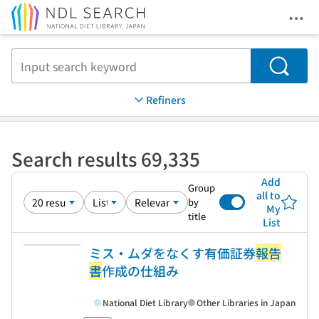
Ope
Jump to main content
Search
Refiners
Search results 69,335
Add
Group
all to
by
My
title
List
ミス・ムダをなくす有価証券
報告
書
作成の仕組み
National Diet Library
Other Libraries in Japan