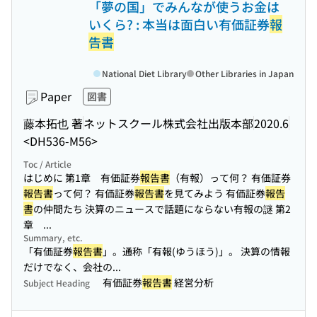
「夢の国」でみんなが使うお金は
いくら? : 本当は面白い有価証券
報
告書
National Diet Library
Other Libraries in Japan
Paper
図書
藤本拓也 著
ネットスクール株式会社出版本部
2020.6
<DH536-M56>
Toc / Article
はじめに 第1章 有価証券
報告書
（有報）って何？ 有価証券
報告書
って何？ 有価証券
報告書
を見てみよう 有価証券
報告
書
の仲間たち 決算のニュースで話題にならない有報の謎 第2
章 ...
Summary, etc.
「有価証券
報告書
」。通称「有報(ゆうほう)」。 決算の情報
だけでなく、会社の...
有価証券
報告書
経営分析
Subject Heading