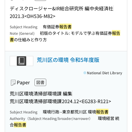
ディスクロージャー&IR総合研究所 編
中央経済社
2021.3
<DH536-M82>
有価証券
報告書
Subject Heading
初版のタイトル: モデルで学ぶ有価証券
報告
Note (General)
書
の仕組みと作り方
荒川区の環境 令和5年度版
National Diet Library
Paper
図書
荒川区環境清掃部環境課 編集
荒川区環境清掃部環境課
2024.12
<EG283-R121>
環境行政--東京都荒川区 環境
報告書
Subject Heading
環境経営 統
Authority（Subject Heading/broader/narrower）
合
報告書