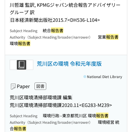
川哲雄 監訳, KPMGジャパン統合報告アドバイザリー
グループ 訳
日本経済新聞出版社
2015.7
<DH536-L104>
統合
報告書
Subject Heading
営業
報告書
Authority（Subject Heading/broader/narrower）
環境
報告書
荒川区の環境 令和元年度版
National Diet Library
Paper
図書
荒川区環境清掃部環境課 編集
荒川区環境清掃部環境課
2020.11
<EG283-M239>
環境行政--東京都荒川区 環境
報告書
Subject Heading
環境経営 統
Authority（Subject Heading/broader/narrower）
合
報告書