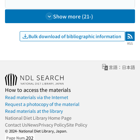
Show more (21-)
Bulk download of bibliographic information
RSS
RSS
言語：日本語
How to access the materials
Read materials via the Internet
Request a photocopy of the material
Read materials at the library
National Diet Library Home Page
Contact Us
News
Privacy Policy
Site Policy
© 2024- National Diet Library, Japan.
202
Page Num.