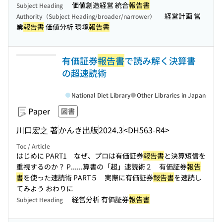
価値創造経営 統合
報告書
Subject Heading
経営計画 営
Authority（Subject Heading/broader/narrower）
業
報告書
価値分析 環境
報告書
有価証券
報告書
で読み解く決算書
の超速読術
National Diet Library
Other Libraries in Japan
Paper
図書
川口宏之 著
かんき出版
2024.3
<DH563-R4>
Toc / Article
はじめに PART1 なぜ、プロは有価証券
報告書
と決算短信を
重視するのか？ P...
...算書の「超」速読術２ 有価証券
報告
書
を使った速読術 PART５ 実際に有価証券
報告書
を速読し
てみよう おわりに
経営分析 有価証券
報告書
Subject Heading