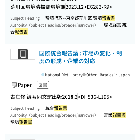
荒川区環境清掃部環境課
2023.12
<EG283-R9>
環境行政--東京都荒川区 環境
報告書
Subject Heading
環境経営 統
Authority（Subject Heading/broader/narrower）
合
報告書
国際統合報告論 : 市場の変化・制
度の形成・企業の対応
National Diet Library
Other Libraries in Japan
Paper
図書
古庄修 編著
同文舘出版
2018.3
<DH536-L195>
統合
報告書
Subject Heading
営業
報告書
Authority（Subject Heading/broader/narrower）
環境
報告書