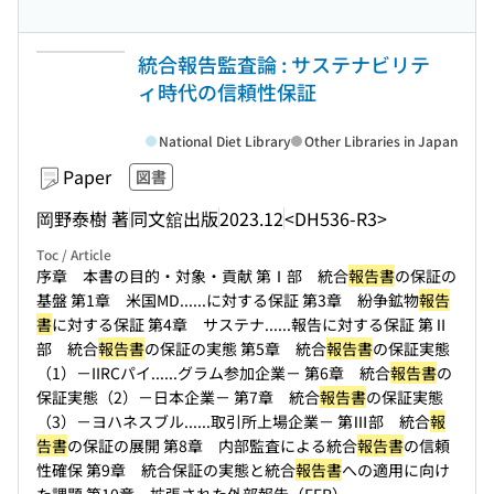
統合報告監査論 : サステナビリテ
ィ時代の信頼性保証
National Diet Library
Other Libraries in Japan
Paper
図書
岡野泰樹 著
同文舘出版
2023.12
<DH536-R3>
Toc / Article
序章 本書の目的・対象・貢献 第Ⅰ部 統合
報告書
の保証の
基盤 第1章 米国MD...
...に対する保証 第3章 紛争鉱物
報告
書
に対する保証 第4章 サステナ...
...報告に対する保証 第Ⅱ
部 統合
報告書
の保証の実態 第5章 統合
報告書
の保証実態
（1）－IIRCパイ...
...グラム参加企業－ 第6章 統合
報告書
の
保証実態（2）－日本企業－ 第7章 統合
報告書
の保証実態
（3）－ヨハネスブル...
...取引所上場企業－ 第Ⅲ部 統合
報
告書
の保証の展開 第8章 内部監査による統合
報告書
の信頼
性確保 第9章 統合保証の実態と統合
報告書
への適用に向け