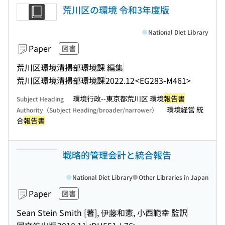
荒川区の環境 令和3年度版
National Diet Library
Paper
図書
荒川区環境清掃部環境課 編集
荒川区環境清掃部環境課
2022.12
<EG283-M461>
環境行政--東京都荒川区 環境
報告書
Subject Heading
環境経営 統
Authority（Subject Heading/broader/narrower）
合
報告書
戦略的管理会計と統合報告
National Diet Library
Other Libraries in Japan
Paper
図書
Sean Stein Smith [著], 伊藤和憲, 小西範幸 監訳