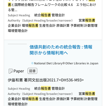
書
と国際統合報告フレームワークの比較 4.6 エラ社におけ
る管...
統合
報告書
管理会計
Subject Heading
営業
報告書
Authority（Subject Heading/broader/narrower）
企業会計 環境
報告書
生産性会計 原価計算 予算統制 計数管理
環境管理会計
価値共創のための統合報告 : 情報
開示から情報利用へ
National Diet Library
Other Libraries in Japan
Paper
図書
伊藤和憲 著
同文舘出版
2021.7
<DH536-M93>
統合
報告書
管理会計
Subject Heading
営業
報告書
Authority（Subject Heading/broader/narrower）
企業会計 環境
報告書
生産性会計 原価計算 予算統制 計数管理
環境管理会計