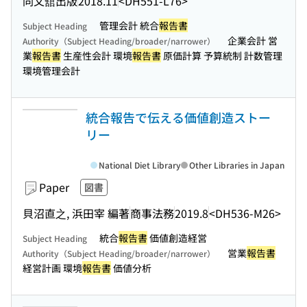
同文舘出版
2018.11
<DH551-L76>
管理会計 統合
報告書
Subject Heading
企業会計 営
Authority（Subject Heading/broader/narrower）
業
報告書
生産性会計 環境
報告書
原価計算 予算統制 計数管理
環境管理会計
統合報告で伝える価値創造ストー
リー
National Diet Library
Other Libraries in Japan
Paper
図書
貝沼直之, 浜田宰 編著
商事法務
2019.8
<DH536-M26>
統合
報告書
価値創造経営
Subject Heading
営業
報告書
Authority（Subject Heading/broader/narrower）
経営計画 環境
報告書
価値分析