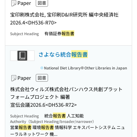
Paper
図書
宝印刷株式会社, 宝印刷D&IR研究所 編
中央経済社
2026.4
<DH536-R70>
有価証券
報告書
Subject Heading
さよなら統合
報告書
National Diet Library
Other Libraries in Japan
Paper
図書
株式会社ウィルズ株式会社パンハウス共創プラット
フォームプロジェクト 編著
宣伝会議
2026.6
<DH536-R72>
統合
報告書
人工知能
Subject Heading
Authority（Subject Heading/broader/narrower）
営業
報告書
環境
報告書
情報科学 エキスパートシステム ニュ
ーラルネットワーク 機...