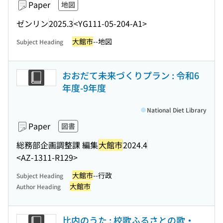
Paper
地図
ゼンリン
2025.3
<YG111-05-204-A1>
大館市
--地図
Subject Heading
おおだて未来づくりプラン : 令和6
年度-9年度
National Diet Library
Paper
図書
総務部企画調整課 編集
大館市
2024.4
<AZ-1311-R129>
大館市
--行政
Subject Heading
大館市
Author Heading
比内のうた : 校歌ふるさとの歌・