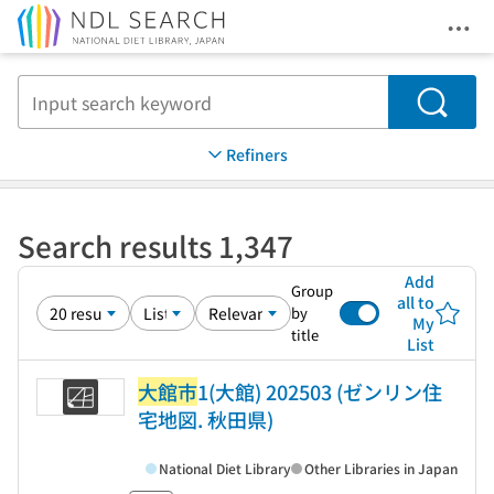
Ope
Jump to main content
Search
Refiners
Search results 1,347
Add
Group
all to
by
My
title
List
大館市
1(大館) 202503 (ゼンリン住
宅地図. 秋田県)
National Diet Library
Other Libraries in Japan