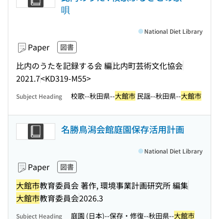
唄
National Diet Library
Paper
図書
比内のうたを記録する会 編
比内町芸術文化協会
2021.7
<KD319-M55>
校歌--秋田県--
大館市
民謡--秋田県--
大館市
Subject Heading
名勝鳥潟会館庭園保存活用計画
National Diet Library
Paper
図書
大館市
教育委員会 著作, 環境事業計画研究所 編集
大館市
教育委員会
2026.3
庭園 (日本)--保存・修復--秋田県--
大館市
Subject Heading