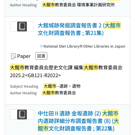
大館市
教育委員会 環境事業計画研究所
Author Heading
大館城跡発掘調査報告書 2 (
大館市
文化財調査報告書 ; 第21集)
National Diet Library
Other Libraries in Japan
Paper
図書
大館市
教育委員会歴史文化課 編集
大館市
教育委員会
2025.2
<GB121-R2022>
大館市
--遺跡・遺物
Subject Heading
大館市
教育委員会
Author Heading
中仕田Ⅱ遺跡 金坂遺跡 (2)
大館市
内遺跡詳細分布調査報告書 (8) (
大
館市
文化財調査報告書 ; 第22集)