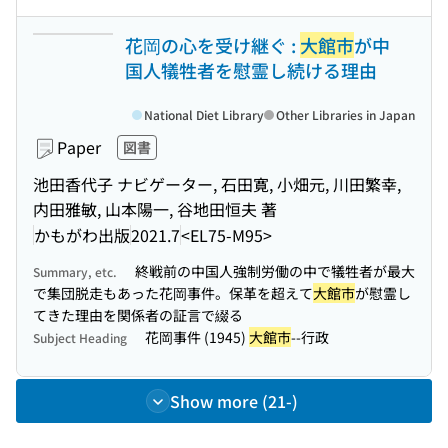
花岡の心を受け継ぐ :
大館市
が中
国人犠牲者を慰霊し続ける理由
National Diet Library
Other Libraries in Japan
Paper
図書
池田香代子 ナビゲーター, 石田寛, 小畑元, 川田繁幸,
内田雅敏, 山本陽一, 谷地田恒夫 著
かもがわ出版
2021.7
<EL75-M95>
終戦前の中国人強制労働の中で犠牲者が最大
Summary, etc.
で集団脱走もあった花岡事件。保革を超えて
大館市
が慰霊し
てきた理由を関係者の証言で綴る
花岡事件 (1945)
大館市
--行政
Subject Heading
Show more (21-)