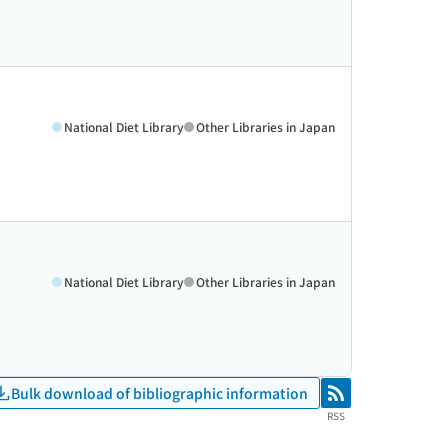
National Diet Library
Other Libraries in Japan
National Diet Library
Other Libraries in Japan
Bulk download of bibliographic information
RSS
RSS