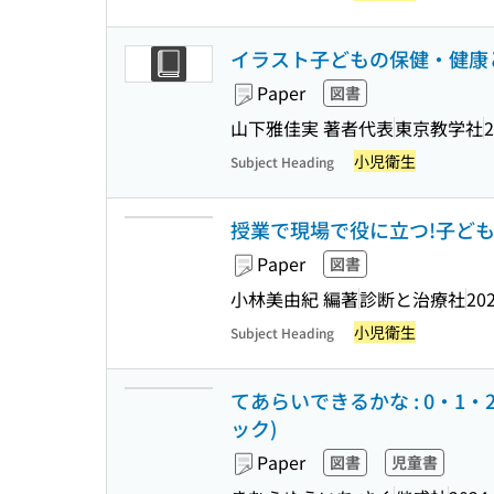
イラスト子どもの保健・健康と
Paper
図書
山下雅佳実 著者代表
東京教学社
2
小児衛生
Subject Heading
授業で現場で役に立つ!子ども
Paper
図書
小林美由紀 編著
診断と治療社
202
小児衛生
Subject Heading
てあらいできるかな : 0・1
ック)
Paper
図書
児童書