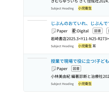
きむらゆういち さく
偕成社
2024
小児衛生
Subject Heading
じぶんのおていれ、じぶんでで
Paper
Digital
図書
岩崎書店
2025.3
<Y11-N25-R273>
小児衛生
耳
Subject Heading
授業で現場で役に立つ!子ども
Paper
図書
小林美由紀 編著
診断と治療社
202
小児衛生
Subject Heading