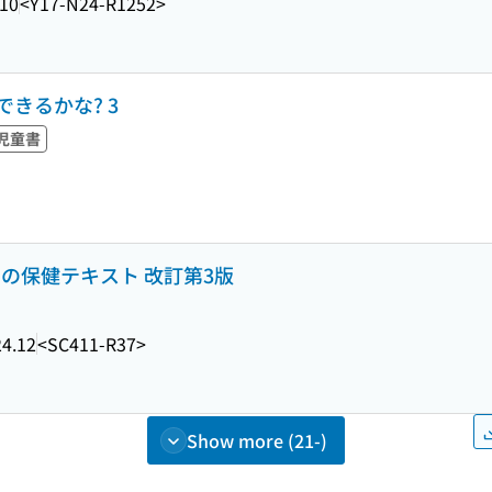
.10
<Y17-N24-R1252>
きるかな? 3
児童書
の保健テキスト 改訂第3版
4.12
<SC411-R37>
Show more (21-)