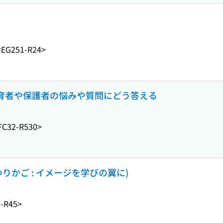
<EG251-R24>
 保育者や保護者の悩みや質問にどう答える
FC32-R530>
りかご : イメージを学びの翼に)
-R45>