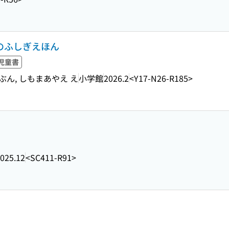
体のふしぎえほん
児童書
ぶん, しもまあやえ え
小学館
2026.2
<Y17-N26-R185>
025.12
<SC411-R91>