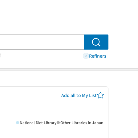
Search
Refiners
Add all to My List
National Diet Library
Other Libraries in Japan