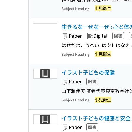
小児衛生
Subject Heading
生きるなーぜなーぜ : 心と
Paper
Digital
図書
はせがわこうへい, はやしはなえ 
小児衛生
Subject Heading
イラスト子どもの保健
Paper
図書
山下雅佳実 著者代表
東京教学社
2
小児衛生
Subject Heading
イラスト子どもの健康と安全
Paper
図書