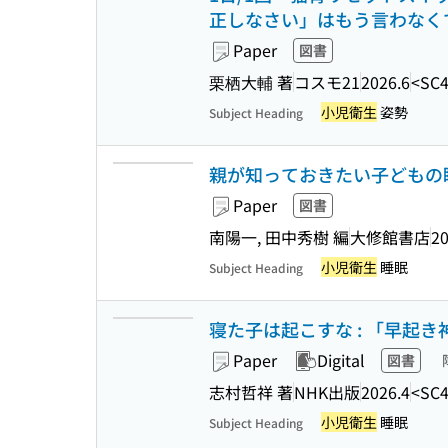
正しなさい」はもう言わなくてい
Paper
図書
栗栖大輔 著
コスモ21
2026.6
<SC4
小児衛生
姿勢
Subject Heading
親が知っておきたい子どもの睡
Paper
図書
南陽一, 田中秀樹 編
大修館書店
20
小児衛生
睡眠
Subject Heading
寝た子は起こすな : 「早起き神話
Paper
Digital
図書
志村哲祥 著
NHK出版
2026.4
<SC4
小児衛生
睡眠
Subject Heading