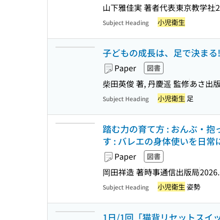
山下雅佳実 著者代表
東京教学社
2
小児衛生
Subject Heading
子どもの成長は、足で決まる!
Paper
図書
柴田英俊 著, 丹慶遥 監修
あさ出
小児衛生
足
Subject Heading
踏む力の育て方 : おんぶ・
す : バレエの身体使いを日
Paper
図書
岡田祥造 著
時事通信出版局
2026.
小児衛生
姿勢
Subject Heading
1日/1回「猫背リセットスイ