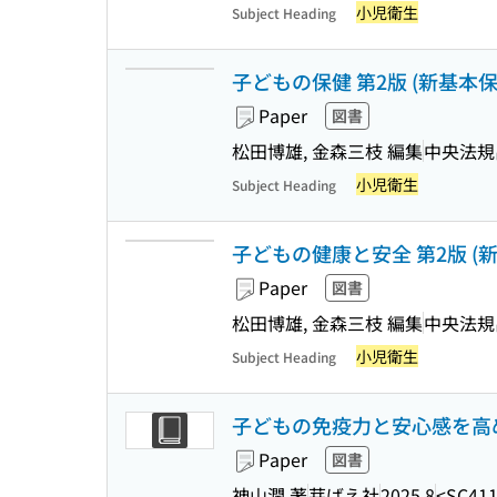
小児衛生
Subject Heading
子どもの保健 第2版 (新基本保育
Paper
図書
松田博雄, 金森三枝 編集
中央法規
小児衛生
Subject Heading
子どもの健康と安全 第2版 (新
Paper
図書
松田博雄, 金森三枝 編集
中央法規
小児衛生
Subject Heading
子どもの免疫力と安心感を高
Paper
図書
神山潤 著
芽ばえ社
2025.8
<SC411