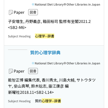
National Diet Library
Other Libraries in Japan
Paper
図書
子安増生, 丹野義彦, 箱田裕司 監修
有斐閣
2021.2
<SB2-M6>
心理学--辞書
Subject Heading
質的心理学辞典
National Diet Library
Other Libraries in Japan
Paper
図書
能智正博 編集代表, 香川秀太, 川島大輔, サトウタツ
ヤ, 柴山真琴, 鈴木聡志, 藤江康彦 編
新曜社
2018.11
<SB2-L14>
質的
心理学--辞書
Subject Heading