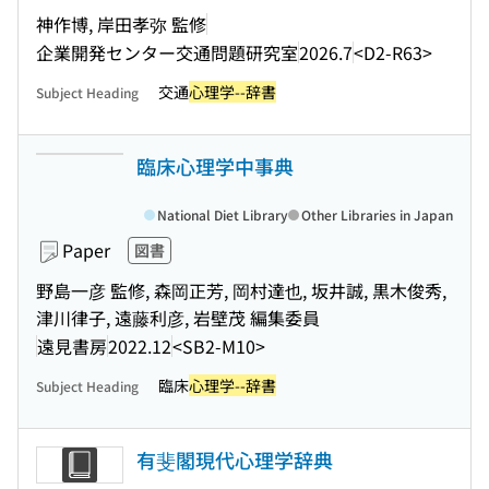
神作博, 岸田孝弥 監修
企業開発センター交通問題研究室
2026.7
<D2-R63>
交通
心理学--辞書
Subject Heading
臨床心理学中事典
National Diet Library
Other Libraries in Japan
Paper
図書
野島一彦 監修, 森岡正芳, 岡村達也, 坂井誠, 黒木俊秀,
津川律子, 遠藤利彦, 岩壁茂 編集委員
遠見書房
2022.12
<SB2-M10>
臨床
心理学--辞書
Subject Heading
有斐閣現代心理学辞典