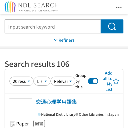
Ope
Jump to main content
Search
Refiners
Search results 106
Add
Group
all to
by
My
title
List
交通心理学用語集
National Diet Library
Other Libraries in Japan
Paper
図書