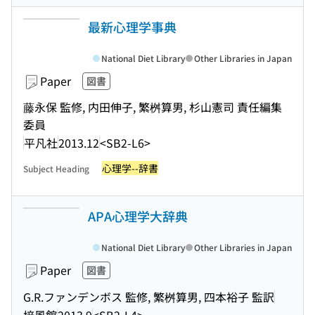
最新心理学事典
National Diet Library
Other Libraries in Japan
Paper
図書
藤永保 監修, 内田伸子, 繁桝算男, 杉山憲司 責任編集
委員
平凡社
2013.12
<SB2-L6>
心理学--辞書
Subject Heading
APA心理学大辞典
National Diet Library
Other Libraries in Japan
Paper
図書
G.R.ファンデンボス 監修, 繁桝算男, 四本裕子 監訳
培風館
2013.9
<SB2-L4>