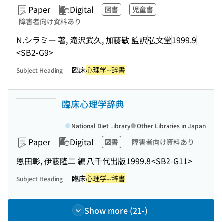
Paper
Digital
図書
児童書
障害者向け資料あり
N.シラミー 著, 滝沢武久, 加藤敏 監訳
弘文堂
1999.9
<SB2-G9>
臨床
心理学--辞書
Subject Heading
臨床心理学辞典
National Diet Library
Other Libraries in Japan
Paper
Digital
図書
障害者向け資料あり
恩田彰, 伊藤隆二 編
八千代出版
1999.8
<SB2-G11>
臨床
心理学--辞書
Subject Heading
Show more (21-)