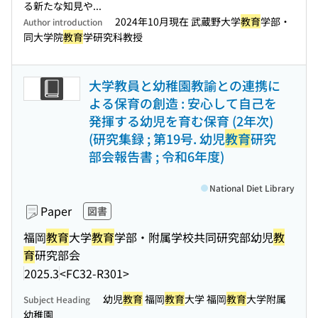
る新たな知見や...
2024年10月現在 武蔵野大学
教育
学部・
Author introduction
同大学院
教育
学研究科教授
大学教員と幼稚園教諭との連携に
よる保育の創造 : 安心して自己を
発揮する幼児を育む保育 (2年次)
(研究集録 ; 第19号. 幼児
教育
研究
部会報告書 ; 令和6年度)
National Diet Library
Paper
図書
福岡
教育
大学
教育
学部・附属学校共同研究部幼児
教
育
研究部会
2025.3
<FC32-R301>
幼児
教育
福岡
教育
大学 福岡
教育
大学附属
Subject Heading
幼稚園