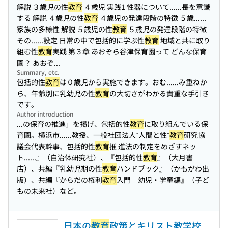
解説 ３歳児の性
教育
４歳児 実践1 性器について...
...長を意識
する 解説 ４歳児の性
教育
４歳児の発達段階の特徴 ５歳...
...
家族の多様性 解説 ５歳児の性
教育
５歳児の発達段階の特徴
その...
...設定 日常の中で包括的に学ぶ性
教育
地域と共に取り
組む性
教育
実践 第３章 あおぞら谷津保育園って どんな保育
園？ あおぞ...
Summary, etc.
包括的性
教育
は０歳児から実施できます。おむ...
...み重ねか
ら、年齢別に乳幼児の性
教育
の大切さがわかる貴重な手引き
です。
Author introduction
...の保育の推進」を掲げ、包括的性
教育
に取り組んでいる保
育園。横浜市...
...教授、一般社団法人“人間と性”
教育
研究協
議会代表幹事、包括的性
教育
推 進法の制定をめざすネッ
ト...
...』（自治体研究社）、『包括的性
教育
』（大月書
店）、共編『乳幼児期の性
教育
ハンドブック』（かもがわ出
版）、共編『からだの権利
教育
入門 幼児・学童編』（子ど
もの未来社）など。
日本の
教育
政策とキリスト教学校