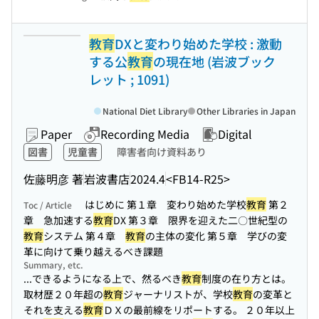
教育
DXと変わり始めた学校 : 激動
する公
教育
の現在地 (岩波ブック
レット ; 1091)
National Diet Library
Other Libraries in Japan
Paper
Recording Media
Digital
図書
児童書
障害者向け資料あり
佐藤明彦 著
岩波書店
2024.4
<FB14-R25>
はじめに 第１章 変わり始めた学校
教育
第２
Toc / Article
章 急加速する
教育
DX 第３章 限界を迎えた二〇世紀型の
教育
システム 第４章
教育
の主体の変化 第５章 学びの変
革に向けて乗り越えるべき課題
Summary, etc.
...できるようになる上で、然るべき
教育
制度の在り方とは。
取材歴２０年超の
教育
ジャーナリストが、学校
教育
の変革と
それを支える
教育
ＤＸの最前線をリポートする。 ２０年以上