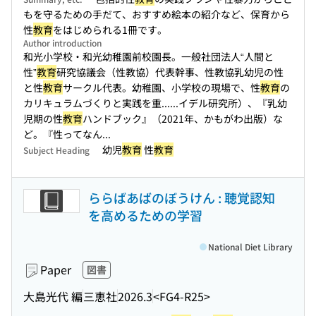
もを守るための手だて、おすすめ絵本の紹介など、保育から
性
教育
をはじめられる1冊です。
Author introduction
和光小学校・和光幼稚園前校園長。一般社団法人“人間と
性”
教育
研究協議会（性教協）代表幹事、性教協乳幼児の性
と性
教育
サークル代表。幼稚園、小学校の現場で、性
教育
の
カリキュラムづくりと実践を重...
...イデル研究所）、『乳幼
児期の性
教育
ハンドブック』（2021年、かもがわ出版）な
ど。『性ってなん...
幼児
教育
性
教育
Subject Heading
ららばあばのぼうけん : 聴覚認知
を高めるための学習
National Diet Library
Paper
図書
大島光代 編
三恵社
2026.3
<FG4-R25>