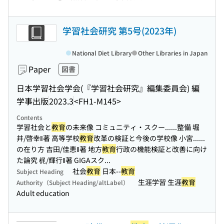
学習社会研究 第5号(2023年)
National Diet Library
Other Libraries in Japan
Paper
図書
日本学習社会学会(『学習社会研究』編集委員会) 編
学事出版
2023.3
<FH1-M145>
Contents
学習社会と
教育
の未来像 コミュニティ・スクー...
...整備 堀
井/啓幸‖著 高等学校
教育
改革の検証と今後の学校像 小宮...
...
の在り方 吉田/佳恵‖著 地方
教育
行政の機能検証と改善に向け
た論究 梶/輝行‖著 GIGAスク...
社会
教育
日本--
教育
Subject Heading
生涯学習 生涯
教育
Authority（Subject Heading/altLabel）
Adult education