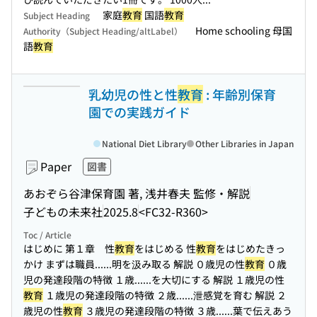
家庭
教育
国語
教育
Subject Heading
Home schooling 母国
Authority（Subject Heading/altLabel）
語
教育
乳幼児の性と性
教育
: 年齢別保育
園での実践ガイド
National Diet Library
Other Libraries in Japan
Paper
図書
あおぞら谷津保育園 著, 浅井春夫 監修・解説
子どもの未来社
2025.8
<FC32-R360>
Toc / Article
はじめに 第１章 性
教育
をはじめる 性
教育
をはじめたきっ
かけ まずは職員...
...明を汲み取る 解説 ０歳児の性
教育
０歳
児の発達段階の特徴 １歳...
...を大切にする 解説 １歳児の性
教育
１歳児の発達段階の特徴 ２歳...
...泄感覚を育む 解説 ２
歳児の性
教育
３歳児の発達段階の特徴 ３歳...
...葉で伝えあう