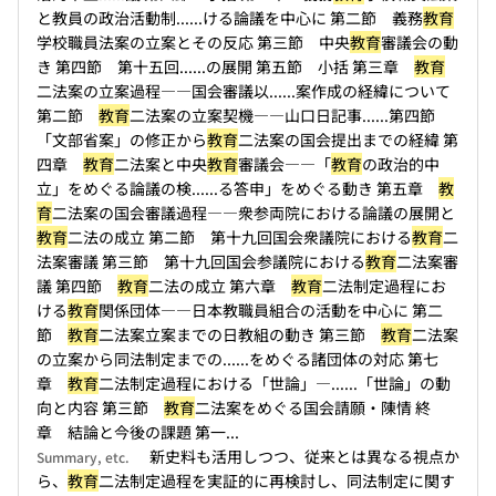
と教員の政治活動制...
...ける論議を中心に 第二節 義務
教育
学校職員法案の立案とその反応 第三節 中央
教育
審議会の動
き 第四節 第十五回...
...の展開 第五節 小括 第三章
教育
二法案の立案過程――国会審議以...
...案作成の経緯について
第二節
教育
二法案の立案契機――山口日記事...
...第四節
「文部省案」の修正から
教育
二法案の国会提出までの経緯 第
四章
教育
二法案と中央
教育
審議会――「
教育
の政治的中
立」をめぐる論議の検...
...る答申」をめぐる動き 第五章
教
育
二法案の国会審議過程――衆参両院における論議の展開と
教育
二法の成立 第二節 第十九回国会衆議院における
教育
二
法案審議 第三節 第十九回国会参議院における
教育
二法案審
議 第四節
教育
二法の成立 第六章
教育
二法制定過程にお
ける
教育
関係団体――日本教職員組合の活動を中心に 第二
節
教育
二法案立案までの日教組の動き 第三節
教育
二法案
の立案から同法制定までの...
...をめぐる諸団体の対応 第七
章
教育
二法制定過程における「世論」―...
...「世論」の動
向と内容 第三節
教育
二法案をめぐる国会請願・陳情 終
章 結論と今後の課題 第一...
新史料も活用しつつ、従来とは異なる視点か
Summary, etc.
ら、
教育
二法制定過程を実証的に再検討し、同法制定に関す