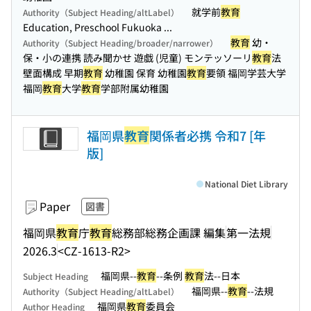
就学前
教育
Authority（Subject Heading/altLabel）
Education, Preschool Fukuoka ...
教育
幼・
Authority（Subject Heading/broader/narrower）
保・小の連携 読み聞かせ 遊戯 (児童) モンテッソーリ
教育
法
壁面構成 早期
教育
幼稚園 保育 幼稚園
教育
要領 福岡学芸大学
福岡
教育
大学
教育
学部附属幼稚園
福岡県
教育
関係者必携 令和7 [年
版]
National Diet Library
Paper
図書
福岡県
教育
庁
教育
総務部総務企画課 編集
第一法規
2026.3
<CZ-1613-R2>
福岡県--
教育
--条例
教育
法--日本
Subject Heading
福岡県--
教育
--法規
Authority（Subject Heading/altLabel）
福岡県
教育
委員会
Author Heading