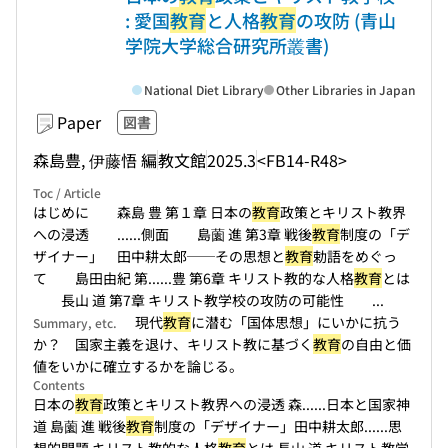
: 愛国
教育
と人格
教育
の攻防 (青山
学院大学総合研究所叢書)
National Diet Library
Other Libraries in Japan
Paper
図書
森島豊, 伊藤悟 編
教文館
2025.3
<FB14-R48>
Toc / Article
はじめに 森島 豊 第１章 日本の
教育
政策とキリスト教界
への浸透 ...
...側面 島薗 進 第3章 戦後
教育
制度の「デ
ザイナー」 田中耕太郎──その思想と
教育
勅語をめぐっ
て 島田由紀 第...
...豊 第6章 キリスト教的な人格
教育
とは
長山 道 第7章 キリスト教学校の攻防の可能性 ...
現代
教育
に潜む「国体思想」にいかに抗う
Summary, etc.
か？ 国家主義を退け、キリスト教に基づく
教育
の自由と価
値をいかに確立するかを論じる。
Contents
日本の
教育
政策とキリスト教界への浸透 森...
...日本と国家神
道 島薗 進 戦後
教育
制度の「デザイナー」田中耕太郎...
...思