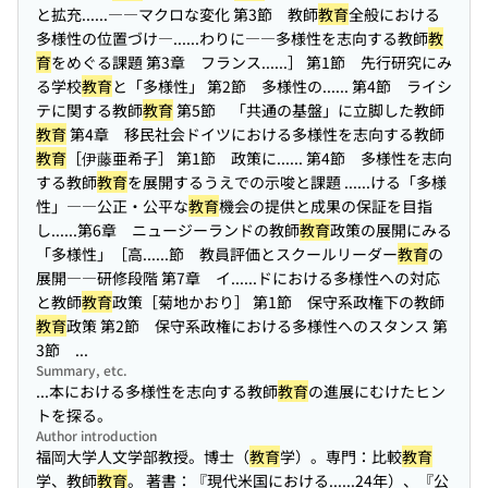
と拡充...
...――マクロな変化 第3節 教師
教育
全般における
多様性の位置づけ―...
...わりに――多様性を志向する教師
教
育
をめぐる課題 第3章 フランス...
...］ 第1節 先行研究にみ
る学校
教育
と「多様性」 第2節 多様性の...
... 第4節 ライシ
テに関する教師
教育
第5節 「共通の基盤」に立脚した教師
教育
第4章 移民社会ドイツにおける多様性を志向する教師
教育
［伊藤亜希子］ 第1節 政策に...
... 第4節 多様性を志向
する教師
教育
を展開するうえでの示唆と課題 ...
...ける「多様
性」――公正・公平な
教育
機会の提供と成果の保証を目指
し...
...第6章 ニュージーランドの教師
教育
政策の展開にみる
「多様性」［高...
...節 教員評価とスクールリーダー
教育
の
展開――研修段階 第7章 イ...
...ドにおける多様性への対応
と教師
教育
政策［菊地かおり］ 第1節 保守系政権下の教師
教育
政策 第2節 保守系政権における多様性へのスタンス 第
3節 ...
Summary, etc.
...本における多様性を志向する教師
教育
の進展にむけたヒン
トを探る。
Author introduction
福岡大学人文学部教授。博士（
教育
学）。専門：比較
教育
学、教師
教育
。 著書：『現代米国における...
...24年）、『公