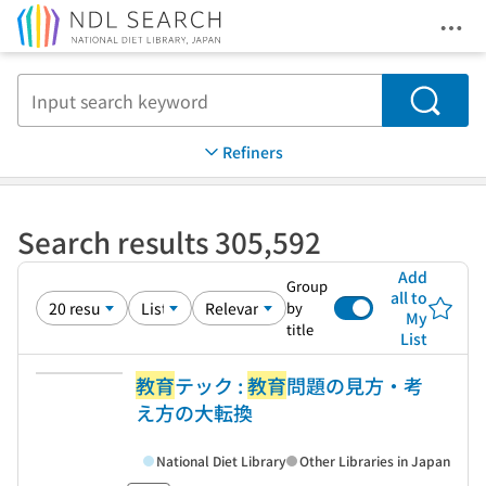
Ope
Jump to main content
Search
Refiners
Search results 305,592
Add
Group
all to
by
My
title
List
教育
テック :
教育
問題の見方・考
え方の大転換
National Diet Library
Other Libraries in Japan