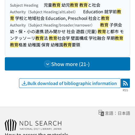
児童
教育
幼児
教育
教育
と社会
Subject Heading
Education 就学前
教
Authority（Subject Heading/altLabel）
育
学校と地域社会 Education, Preschool 社会と
教育
教育
子供会
Authority（Subject Heading/broader/narrower）
幼・保・小の連携 読み聞かせ 社会 遊戯 (児童)
教育
と都市 モ
ンテッソーリ
教育
法
教育
社会学 壁面構成 学社融合 早期
教育
教育
格差 幼稚園 保育 幼稚園
教育
要領
Show more (21-)
Bulk download of bibliographic information
RSS
RSS
言語：日本語
How to access the materials