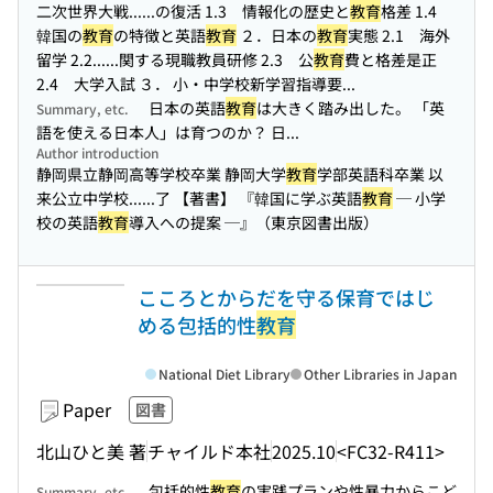
二次世界大戦...
...の復活 1.3 情報化の歴史と
教育
格差 1.4
韓国の
教育
の特徴と英語
教育
２．日本の
教育
実態 2.1 海外
留学 2.2...
...関する現職教員研修 2.3 公
教育
費と格差是正
2.4 大学入試 ３． 小・中学校新学習指導要...
日本の英語
教育
は大きく踏み出した。 「英
Summary, etc.
語を使える日本人」は育つのか？ 日...
Author introduction
静岡県立静岡高等学校卒業 静岡大学
教育
学部英語科卒業 以
来公立中学校...
...了 【著書】 『韓国に学ぶ英語
教育
─ 小学
校の英語
教育
導入への提案 ─』（東京図書出版）
こころとからだを守る保育ではじ
める包括的性
教育
National Diet Library
Other Libraries in Japan
Paper
図書
北山ひと美 著
チャイルド本社
2025.10
<FC32-R411>
包括的性
教育
の実践プランや性暴力からこど
Summary, etc.