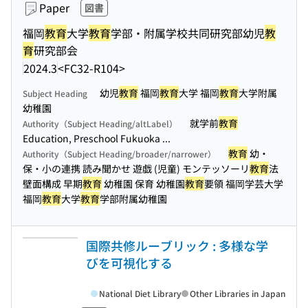
Paper
図書
福岡
教育
大学
教育
学部・附属学校共同研究部幼児
教
育
研究部会
2024.3
<FC32-R104>
幼児
教育
福岡
教育
大学 福岡
教育
大学附属
Subject Heading
幼稚園
就学前
教育
Authority（Subject Heading/altLabel）
Education, Preschool Fukuoka ...
教育
幼・
Authority（Subject Heading/broader/narrower）
保・小の連携 読み聞かせ 遊戯 (児童) モンテッソーリ
教育
法
壁面構成 早期
教育
幼稚園 保育 幼稚園
教育
要領 福岡学芸大学
福岡
教育
大学
教育
学部附属幼稚園
国際共修ルーブリック : 多様な学
びを可視化する
National Diet Library
Other Libraries in Japan