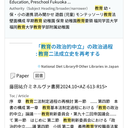
Education, Preschool Fukuoka ...
教育
幼・
Authority（Subject Heading/broader/narrower）
保・小の連携 読み聞かせ 遊戯 (児童) モンテッソーリ
教育
法
壁面構成 早期
教育
幼稚園 保育 幼稚園
教育
要領 福岡学芸大学
福岡
教育
大学
教育
学部附属幼稚園
「
教育
の政治的中立」の政治過程
:
教育
二法成立史を再考する
National Diet Library
Other Libraries in Japan
Paper
図書
藤田祐介
ミネルヴァ書房
2024.10
<AZ-613-R15>
Toc / Article
序 章
教育
二法制定過程の再検討 第一節 ...
... 第四節 本
書の構成 第一章
教育
基本法制定過程における「
教育
の政治
的中立」論議――
教育
刷新委員会・第九十二回帝国議会...
...
て 第一節 はじめに 第二節
教育
刷新委員会における「政
治的中立...
...議 第四節 小括 第二章 義務
教育
学校職員法案