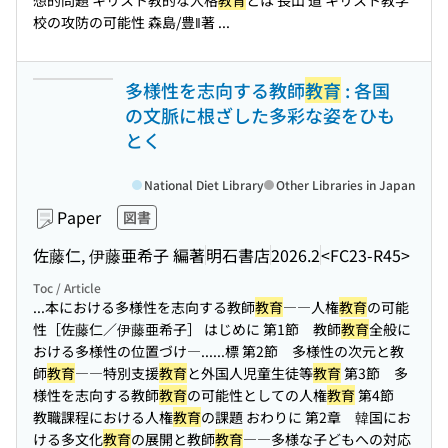
想的問題 キリスト教的な人格
教育
とは 長山 道 キリスト教学
校の攻防の可能性 森島/豊‖著 ...
多様性を志向する教師
教育
: 各国
の文脈に根ざした多彩な姿をひも
とく
National Diet Library
Other Libraries in Japan
Paper
図書
佐藤仁, 伊藤亜希子 編著
明石書店
2026.2
<FC23-R45>
Toc / Article
...本における多様性を志向する教師
教育
――人権
教育
の可能
性［佐藤仁／伊藤亜希子］ はじめに 第1節 教師
教育
全般に
おける多様性の位置づけ―...
...標 第2節 多様性の次元と教
師
教育
――特別支援
教育
と外国人児童生徒等
教育
第3節 多
様性を志向する教師
教育
の可能性としての人権
教育
第4節
教職課程における人権
教育
の課題 おわりに 第2章 韓国にお
ける多文化
教育
の展開と教師
教育
――多様な子どもへの対応