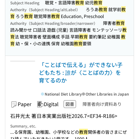
聴覚・言語障害
教育
幼児
教育
Subject Heading
ろうあ
教育
就学前
教
Authority（Subject Heading/altLabel）
育
ろう
教育
聴覚障害
教育
Education, Preschool
障害者
教育
Authority（Subject Heading/broader/narrower）
読み聞かせ 口話法 遊戯 (児童) 言語障害者 モンテッソーリ
教
育
法 聴覚障害者 壁面構成 手話 早期
教育
要約筆記 幼稚園
教
育
幼・保・小の連携 保育 幼稚園
教育
要領
「ことばで伝える」ができない子
どもたち : 誰が〈ことばの力〉を
育てるのか
National Diet Library
Other Libraries in Japan
Paper
Digital
図書
障害者向け資料あり
石井光太 著
日本実業出版社
2026.7
<EF34-R186>
Summary, etc.
...る保育園、幼稚園、小学校などの
教育
関係者の皆さまにぜ
ひ読んでいただきたい1冊です。 1000人...