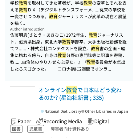
学校
教育
を取材してきた著者が、学校
教育
の変革とそれを支
える
教育
ＤＸ（デジタルトランスフォーメ...
...従来の学校を
一変させつつある。
教育
ジャーナリストが変革の現在と展望
を描く。
Author introduction
佐藤明彦(さとう・あきひこ) 1972年生．
教育
ジャーナリス
ト．滋賀県出身，東北大学
教育
学部卒．大手出版社勤務を経
てフ...
...・株式会社コンテクストを設立．
教育
書の企画・編
集に携わる傍ら，自身は
教育
分野の専門誌等に記事を寄稿．
教...
...自治体のやり方ぜんぶ見た。』『
教育
委員会が本気出
したらスゴかった。――コロナ禍に2週間でオンラ...
オンライン
教育
で日本はどう変わ
るのか? (星海社新書 ; 335)
National Diet Library
Other Libraries in Japan
Paper
Recording Media
Digital
図書
児童書
障害者向け資料あり