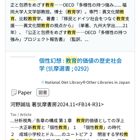
正と包摂をめざす
教育
――OECD「多様性の持つ強み...
... 福
岡大学人文学部教授。博士（
教育
学）。専門：異文化間
教
育
、比較
教育
学。 著書：『移民とドイツ社会をつなぐ
教育
支
援――異文化間
教育
の視点から』（単著、九州大学出...
...21
年）、『公正と包摂をめざす
教育
――OECD「多様性の持つ
強み」プロジェクト報告書』（監訳、...
個性幻想 :
教育
的価値の歴史社会
学 (筑摩選書 ; 0292)
National Diet Library
Other Libraries in Japan
Paper
図書
河野誠哉 著
筑摩書房
2024.11
<FB14-R31>
Toc / Article
...分析視角／各章の構成 第１章
教育
的価値としての浮上
――大正新
教育
と「個性
教育
」 １ 「個性
教育
」の時代
２ 成城小学校とドル...
...のユートピア ２ 閉塞する学校
教