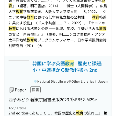
害・貧困をめぐるフ...
...）、『アフリカの生活世界と学校
教
育
』（編著、明石書店、2014）...
...博士（人間科学）。 広島
大学
教育
学部卒業後、大阪大学大学院人間...
...8, 2022、「ケ
ニアの中等
教育
における低学費私立校の公共性――
教育
格差
に果たす役割」（『未来共創...
...171、2022）、『ケニアの
教育
における格差と公正――地域、学校、生徒からみる
教育
の質と「再有償化」』（単著、明...
...ンコク事務所・アジア
太平洋地域
教育
局プログラムオフィサー、日本学術振興会特
別研究員（PD）（大...
韓国に学ぶ英語
教育
: 歴史と課題;
小・中連携から新教科書へ 2nd
National Diet Library
Other Libraries in Japan
Paper
図書
西子みどり 著
東京図書出版
2023.7
<FB52-M29>
Toc / Article
2nd editionにあたって １．韓国の歴史と
教育
の流れ 1.1 第