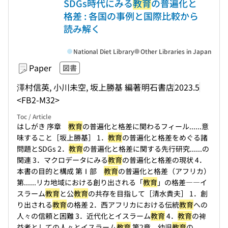
SDGs時代にみる
教育
の普遍化と
格差 : 各国の事例と国際比較から
読み解く
National Diet Library
Other Libraries in Japan
Paper
図書
澤村信英, 小川未空, 坂上勝基 編著
明石書店
2023.5
<FB2-M32>
Toc / Article
はしがき 序章
教育
の普遍化と格差に関わるフィール...
...意
味すること［坂上勝基］ 1．
教育
の普遍化と格差をめぐる諸
問題とSDGs 2．
教育
の普遍化と格差に関する先行研究...
...の
関連 3．マクロデータにみる
教育
の普遍化と格差の現状 4．
本書の目的と構成 第Ⅰ部
教育
の普遍化と格差（アフリカ）
第...
...リカ地域における創り出される「
教育
」の格差――イ
スラーム
教育
と公
教育
の共存を目指して［清水貴夫］ 1．創
り出される
教育
の格差 2．西アフリカにおける伝統
教育
への
人々の信頼と困難 3．近代化とイスラーム
教育
4．
教育
の裨
益者としての人々とイスラーム
教育
第2章 幼児
教育
の