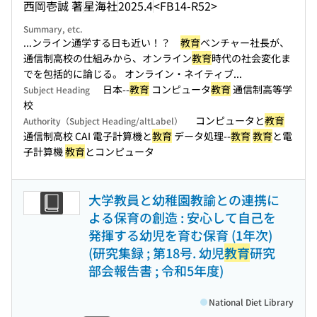
西岡壱誠 著
星海社
2025.4
<FB14-R52>
Summary, etc.
...ンライン通学する日も近い！？
教育
ベンチャー社長が、
通信制高校の仕組みから、オンライン
教育
時代の社会変化ま
でを包括的に論じる。 オンライン・ネイティブ...
日本--
教育
コンピュータ
教育
通信制高等学
Subject Heading
校
コンピュータと
教育
Authority（Subject Heading/altLabel）
通信制高校 CAI 電子計算機と
教育
データ処理--
教育
教育
と電
子計算機
教育
とコンピュータ
大学教員と幼稚園教諭との連携に
よる保育の創造 : 安心して自己を
発揮する幼児を育む保育 (1年次)
(研究集録 ; 第18号. 幼児
教育
研究
部会報告書 ; 令和5年度)
National Diet Library