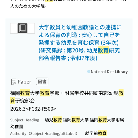
人のための大学院。
大学教員と幼稚園教諭との連携に
よる保育の創造 : 安心して自己を
発揮する幼児を育む保育 (3年次)
(研究集録 ; 第20号. 幼児
教育
研究
部会報告書 ; 令和7年度)
National Diet Library
Paper
図書
福岡
教育
大学
教育
学部・附属学校共同研究部幼児
教
育
研究部会
2026.3
<FC32-R500>
幼児
教育
福岡
教育
大学 福岡
教育
大学附属
Subject Heading
幼稚園
就学前
教育
Authority（Subject Heading/altLabel）