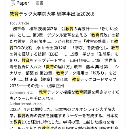
Paper
図書
教育
テック大学院大学 編
学事出版
2026.6
Toc / Article
...務革命 植草 茂樹 第2章 公
教育
の再設計──「新しい公
共」とし...
...第3章 デジタル変革を支える「
教育
行政」の新
たな役割 合田 隆史...
...ラが可視化する「教室の熱量」と
教
育
CIOの役割 原山 青士 第12章 「学び」を数値化し、
教育
の質を証明する技術（EBE） ...
...5章 学びの「生態系」を
創り、
教育
をアップデートする 山田 恒夫...
...7章 世界市
場を視野に入れた「
教育
の届け方」改革 藤本 典裕 第...
...シ
ナリオ 都築 稔 第20章
教育
データ活用の「舵取り」をど
う担...
...林 正幸 【終章】 第21章
教育
テックロードマップ
2035──その先へ 根岸 正州
教育
テックで複雑な
教育
問題を解きほぐす知
Summary, etc.
恵とツールを手に入れる。
Author introduction
2025年４月に開校した、日本初のフルオンライン大学院大
学。
教育
現場の変革を推進するリーダーを育成する、日本初
の
教育
DXと経営に特化した。学術の理...
...越した能力を培
い、もって新たな
教育
改革を目指す人材の養成を目指す社会