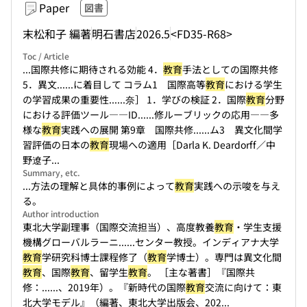
Paper
図書
末松和子 編著
明石書店
2026.5
<FD35-R68>
Toc / Article
...国際共修に期待される効能 4．
教育
手法としての国際共修
5．異文...
...に着目して コラム1 国際高等
教育
における学生
の学習成果の重要性...
...奈］ 1．学びの検証 2．国際
教育
分野
における評価ツール――ID...
...修ルーブリックの応用――多
様な
教育
実践への展開 第9章 国際共修...
...ム3 異文化間学
習評価の日本の
教育
現場への適用［Darla K. Deardorff／中
野遼子...
Summary, etc.
...方法の理解と具体的事例によって
教育
実践への示唆を与え
る。
Author introduction
東北大学副理事（国際交流担当）、高度教養
教育
・学生支援
機構グローバルラーニ...
...センター教授。インディアナ大学
教育
学研究科博士課程修了（
教育
学博士）。専門は異文化間
教育
、国際
教育
、留学生
教育
。 ［主な著書］『国際共
修：...
...、2019年）。『新時代の国際
教育
交流に向けて：東
北大学モデル』（編著、東北大学出版会、202...