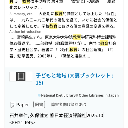
育
３
教育
改革の時代 第４章 「個性化」の誘惑――差異
化のレトリック ...
大正期に
教育
的価値として浮上した「個性」
Summary, etc.
は、一九八〇～九〇年代の混乱を経て、いかに社会的価値と
して定着したか。学校
教育
における個の意識の変遷を探る。
Author introduction
...、宮崎県生まれ。東京大学大学院
教育
学研究科博士課程単
位取得退学。...
...部教授（教職課程担当）。専門は
教育
社会
学・歴史社会学。著書に『〈近代
教育
〉の社会理論』（共
著、勁草書房、2003年）、『職業と選抜の...
子どもと地域 (大妻ブックレット ;
15)
National Diet Library
Other Libraries in Japan
Paper
図書
障害者向け資料あり
石井章仁, 久保健太 著
日本経済評論社
2025.10
<FH21-R45>