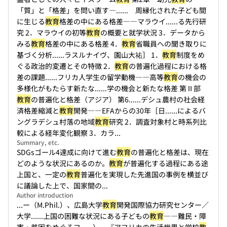
「質」と「格差」を問い直す―...
... 周縁化された子ども間
に生じる
教育
格差の中にある格差――マラウイ...
...る先行研
究 2．マラウイの初等
教育
の概要と就学状況 3．データから
みる
教育
格差の中にある格差 4．
教育
省職員への聞き取りに
基づく分析...
...ラスルナイヴ、園山大祐］ 1．
教育
制度をめ
ぐる政治的変遷とその特徴 2．
教育
の普遍化過程における格
差の課題...
...フリカ人学生の留学動機――高等
教育
の機会の
多様化がもたらす新たな...
...学の機会と新たな格差 第Ⅱ部
教育
の普遍化と格差（アジア） 第6...
...デシュ農村の社会経
済格差縮減と
教育
開発――EFAからの30年［日...
...によるバ
ングラデシュ村落の地域
教育
研究 2．調査対象村と時系列比
較による経年変化観察 3．カラ...
Summary, etc.
SDGsゴール4達成に向けて進む
教育
の普遍化と格差は、現在
どのような状況にあるのか。
教育
が普遍化する過程にある途
上国と、一定の
教育
普遍化を実現した先進国の事例を横並び
に議論した上で、国家間の...
Author introduction
...ー（M.Phil.）、広島大学
教育
開発国際協力研究センター／
大学...
...上国の困難な状況にある子どもの
教育
――難民・障