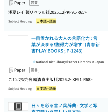
Paper
図書
浅夏レイ 著
リベラル社
2025.12
<KF91-R65>
日本語--語彙
Subject Heading
一目置かれる大人の言語化力 : 言
葉が決まる!説得力が増す! (青春新
書PLAY BOOKS ; P-1243)
National Diet Library
Other Libraries in Japan
Paper
図書
ことば探究舎 編
青春出版社
2026.2
<KF91-R68>
日本語--語彙
Subject Heading
日々を彩る言ノ葉辞典 : 文学と写
真で味わう美しい日本語