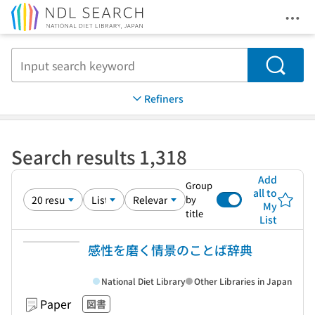
Ope
Jump to main content
Search
Refiners
Search results 1,318
Add
Group
all to
by
My
title
List
感性を磨く情景のことば辞典
National Diet Library
Other Libraries in Japan
Paper
図書