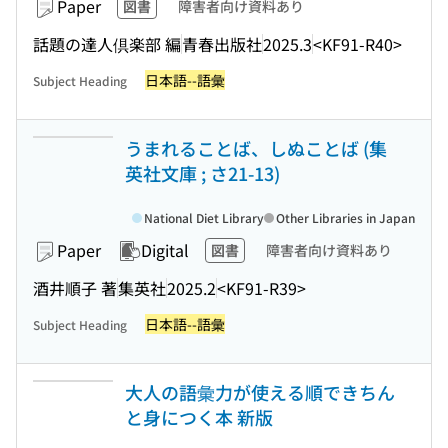
Paper
図書
障害者向け資料あり
話題の達人倶楽部 編
青春出版社
2025.3
<KF91-R40>
日本語--語彙
Subject Heading
うまれることば、しぬことば (集
英社文庫 ; さ21-13)
National Diet Library
Other Libraries in Japan
Paper
Digital
図書
障害者向け資料あり
酒井順子 著
集英社
2025.2
<KF91-R39>
日本語--語彙
Subject Heading
大人の語彙力が使える順できちん
と身につく本 新版