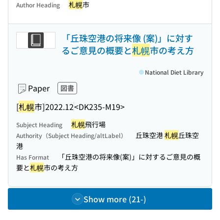
札幌
市
Author Heading
「丘珠空港の将来像 (案)」に対す
るご意見の概要と
札幌
市の考え方
National Diet Library
Paper
図書
[
札幌
市]
2022.12
<DK235-M19>
札幌
飛行場
Subject Heading
丘珠空港
札幌
丘珠空
Authority（Subject Heading/altLabel）
港
「丘珠空港の将来像(案)」に対するご意見の概
Has Format
要と
札幌
市の考え方
Show more (21-)