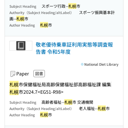
スポーツ行政--
札幌
市
Subject Heading
スポーツ振興基本計
Authority（Subject Heading/altLabel）
画--
札幌
市
札幌
市
Author Heading
敬老優待乗車証利用実態等調査報
告書 令和5年度
National Diet Library
Paper
図書
札幌
市保健福祉局高齢保健福祉部高齢福祉課 編集
札幌
市
2024.7
<EG51-R98>
高齢者福祉--
札幌
市 交通機関
Subject Heading
老人福祉--
札幌
市
Authority（Subject Heading/altLabel）
札幌
市
Author Heading