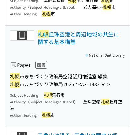
高齢者福祉--
札幌
市 介護保険--
札幌
市
Subject Heading
老人福祉--
札幌
市
Authority（Subject Heading/altLabel）
札幌
市
Author Heading
札幌
丘珠空港と周辺地域の共生に
関する基本構想
National Diet Library
Paper
図書
札幌
市まちづくり政策局空港活用推進室 編集
札幌
市まちづくり政策局
2025.4
<AZ-1483-R1>
札幌
飛行場
Subject Heading
丘珠空港
札幌
丘珠空
Authority（Subject Heading/altLabel）
港
札幌
市
Author Heading