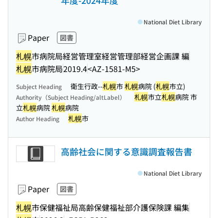
年度-2024年度
National Diet Library
Paper
図書
札幌
市病院局経営管理室経営管理部経営企画課 編
札幌
市病院局
2019.4
<AZ-1581-M5>
衛生行政--
札幌
市
札幌
病院 (
札幌
市立)
Subject Heading
札幌
市立
札幌
病院 市
Authority（Subject Heading/altLabel）
立
札幌
病院
札幌
病院
札幌
市
Author Heading
高齢社会に関する意識調査報告書
National Diet Library
Paper
図書
札幌
市保健福祉局高齢保健福祉部介護保険課 編集