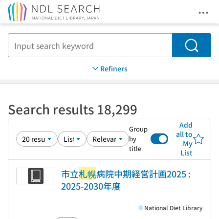
Ope
Jump to main content
Search
Refiners
Search results 18,299
Add
Group
all to
by
My
title
List
市立
札幌
病院中期経営計画2025 :
2025-2030年度
National Diet Library