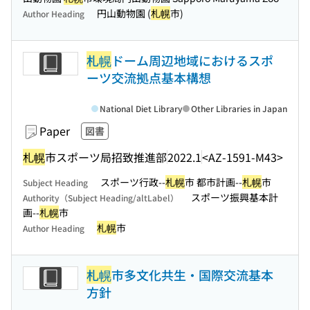
円山動物園 (
札幌
市)
Author Heading
札幌
ドーム周辺地域におけるスポ
ーツ交流拠点基本構想
National Diet Library
Other Libraries in Japan
Paper
図書
札幌
市スポーツ局招致推進部
2022.1
<AZ-1591-M43>
スポーツ行政--
札幌
市 都市計画--
札幌
市
Subject Heading
スポーツ振興基本計
Authority（Subject Heading/altLabel）
画--
札幌
市
札幌
市
Author Heading
札幌
市多文化共生・国際交流基本
方針