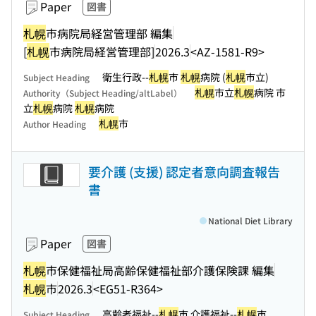
Paper
図書
札幌
市病院局経営管理部 編集
[
札幌
市病院局経営管理部]
2026.3
<AZ-1581-R9>
衛生行政--
札幌
市
札幌
病院 (
札幌
市立)
Subject Heading
札幌
市立
札幌
病院 市
Authority（Subject Heading/altLabel）
立
札幌
病院
札幌
病院
札幌
市
Author Heading
要介護 (支援) 認定者意向調査報告
書
National Diet Library
Paper
図書
札幌
市保健福祉局高齢保健福祉部介護保険課 編集
札幌
市
2026.3
<EG51-R364>
高齢者福祉--
札幌
市 介護福祉--
札幌
市
Subject Heading