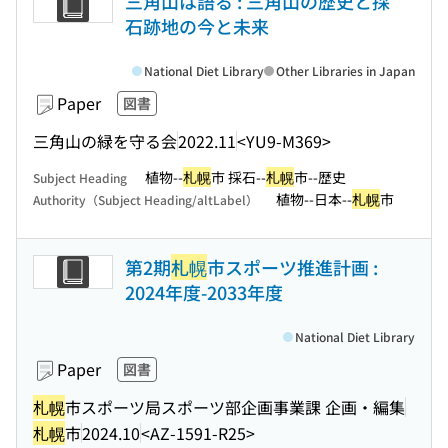
三角山は語る : 三角山の歴史と採
石跡地の今と未来
National Diet Library
Other Libraries in Japan
Paper
図書
三角山の緑を守る会
2022.11
<YU9-M369>
植物--
札幌
市 採石--
札幌
市--歴史
Subject Heading
植物--日本--
札幌
市
Authority（Subject Heading/altLabel）
第2期
札幌
市スポーツ推進計画 :
2024年度-2033年度
National Diet Library
Paper
図書
札幌
市スポーツ局スポーツ部企画事業課 企画・編集
札幌
市
2024.10
<AZ-1591-R25>