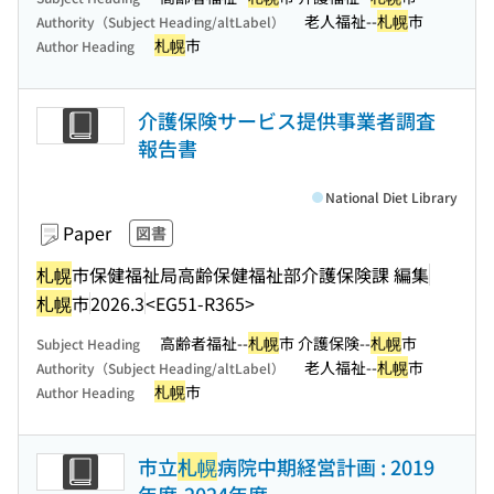
老人福祉--
札幌
市
Authority（Subject Heading/altLabel）
札幌
市
Author Heading
介護保険サービス提供事業者調査
報告書
National Diet Library
Paper
図書
札幌
市保健福祉局高齢保健福祉部介護保険課 編集
札幌
市
2026.3
<EG51-R365>
高齢者福祉--
札幌
市 介護保険--
札幌
市
Subject Heading
老人福祉--
札幌
市
Authority（Subject Heading/altLabel）
札幌
市
Author Heading
市立
札幌
病院中期経営計画 : 2019