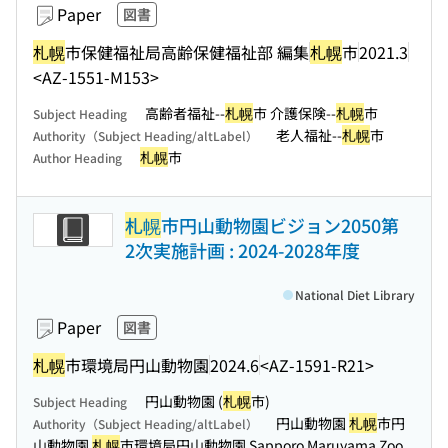
Paper
図書
札幌
市保健福祉局高齢保健福祉部 編集
札幌
市
2021.3
<AZ-1551-M153>
高齢者福祉--
札幌
市 介護保険--
札幌
市
Subject Heading
老人福祉--
札幌
市
Authority（Subject Heading/altLabel）
札幌
市
Author Heading
札幌
市円山動物園ビジョン2050第
2次実施計画 : 2024-2028年度
National Diet Library
Paper
図書
札幌
市環境局円山動物園
2024.6
<AZ-1591-R21>
円山動物園 (
札幌
市)
Subject Heading
円山動物園
札幌
市円
Authority（Subject Heading/altLabel）
山動物園
札幌
市環境局円山動物園 Sapporo Maruyama Zoo