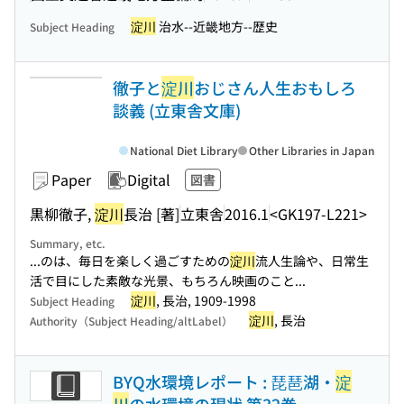
淀川
治水--近畿地方--歴史
Subject Heading
徹子と
淀川
おじさん人生おもしろ
談義 (立東舎文庫)
National Diet Library
Other Libraries in Japan
Paper
Digital
図書
黒柳徹子,
淀川
長治 [著]
立東舎
2016.1
<GK197-L221>
Summary, etc.
...のは、毎日を楽しく過ごすための
淀川
流人生論や、日常生
活で目にした素敵な光景、もちろん映画のこと...
淀川
, 長治, 1909-1998
Subject Heading
淀川
, 長治
Authority（Subject Heading/altLabel）
BYQ水環境レポート : 琵琶湖・
淀