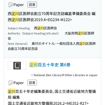
Paper
図書
西
淀川
区医師会創立70周年記念誌編纂準備委員会 編
西
淀川
区医師会
2019.4
<EG234-M122>
西
淀川
区医師会
Subject Heading
大阪府西
淀川
区医師
Authority（Subject Heading/altLabel）
会
奥付のタイトル: 一般社団法人西
淀川
区医師
Note (General)
会創立70周年記念誌
淀川
百五十年史 第6巻
National Diet Library
Other Libraries in Japan
Paper
図書
淀川
百五十年史編集委員会, 国土交通省近畿地方整備
局 編集
国土交通省近畿地方整備局
2026.2
<ME352-R27>