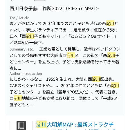
西川日奈子
藤工作所
2022.10
<EG57-M921>
Toc / Article
まえがきにかえて 2007年までのこと 子ども時代の西
淀川
と
わたし／学生ボランティアで出...
...躍を願う／点在から受け
皿へ「西
淀川
子どもネット」／「ときどき？Ourナイト！」
／熟年組が一段下...
工業地帯として発展し、近年はベッドタウン
Summary, etc.
としての整備もすすむ大阪市西
淀川
区。この街で「西
淀川
子
どもセンター」を立ち上げ、子ども支援活動を行ってきた著
者に...
Author introduction
にしかわ・ひなこ 1955年生まれ、大阪市西
淀川
区出身。
CAPスペシャリストや...
...、2007年に仲間とともに「西
淀川
子どもセンター」を設立（翌年NPO法人化）、代表に就き、
西
淀川
地域の子ども支援に取り組む。団体として「平成26年
度子どもと...
淀川
大明解MAP : 最新ストラクチ