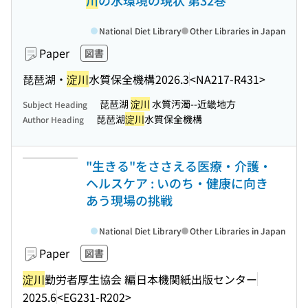
川
の水環境の現状 第32巻
National Diet Library
Other Libraries in Japan
Paper
図書
琵琶湖・
淀川
水質保全機構
2026.3
<NA217-R431>
琵琶湖
淀川
水質汚濁--近畿地方
Subject Heading
琵琶湖
淀川
水質保全機構
Author Heading
"生きる"をささえる医療・介護・
ヘルスケア : いのち・健康に向き
あう現場の挑戦
National Diet Library
Other Libraries in Japan
Paper
図書
淀川
勤労者厚生協会 編
日本機関紙出版センター
2025.6
<EG231-R202>