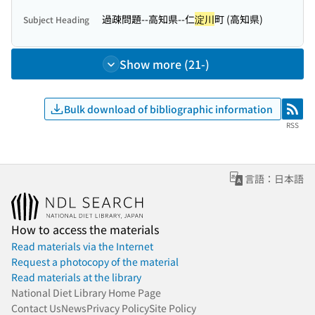
過疎問題--高知県--仁
淀川
町 (高知県)
Subject Heading
Show more (21-)
Bulk download of bibliographic information
RSS
RSS
言語：日本語
How to access the materials
Read materials via the Internet
Request a photocopy of the material
Read materials at the library
National Diet Library Home Page
Contact Us
News
Privacy Policy
Site Policy