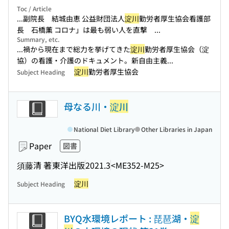
Toc / Article
...副院長 結城由恵 公益財団法人
淀川
勤労者厚生協会看護部
長 石橋薫 コロナ」は最も弱い人を直撃 ...
Summary, etc.
...禍から現在まで総力を挙げてきた
淀川
勤労者厚生協会（淀
協）の看護・介護のドキュメント。新自由主義...
淀川
勤労者厚生協会
Subject Heading
母なる川・
淀川
National Diet Library
Other Libraries in Japan
Paper
図書
須藤清 著
東洋出版
2021.3
<ME352-M25>
淀川
Subject Heading
BYQ水環境レポート : 琵琶湖・
淀