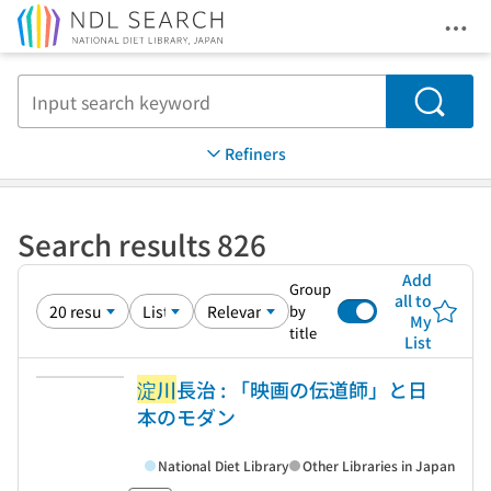
Ope
Jump to main content
Search
Refiners
Search results 826
Add
Group
all to
by
My
title
List
淀川
長治 : 「映画の伝道師」と日
本のモダン
National Diet Library
Other Libraries in Japan