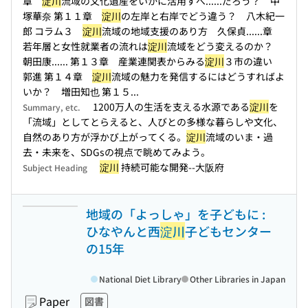
章
淀川
流域の文化遺産をいかに活用すべ...
...だろう？ 中
塚華奈 第１１章
淀川
の左岸と右岸でどう違う？ 八木紀一
郎 コラム３
淀川
流域の地域支援のあり方 久保貞...
...章
若年層と女性就業者の流れは
淀川
流域をどう変えるのか？
朝田康...
... 第１３章 産業連関表からみる
淀川
３市の違い
郭進 第１４章
淀川
流域の魅力を発信するにはどうすればよ
いか？ 増田知也 第１５...
1200万人の生活を支える水源である
淀川
を
Summary, etc.
「流域」としてとらえると、人びとの多様な暮らしや文化、
自然のあり方が浮かび上がってくる。
淀川
流域のいま・過
去・未来を、SDGsの視点で眺めてみよう。
淀川
持続可能な開発--大阪府
Subject Heading
地域の「よっしゃ」を子どもに :
ひなやんと西
淀川
子どもセンター
の15年
National Diet Library
Other Libraries in Japan
Paper
図書