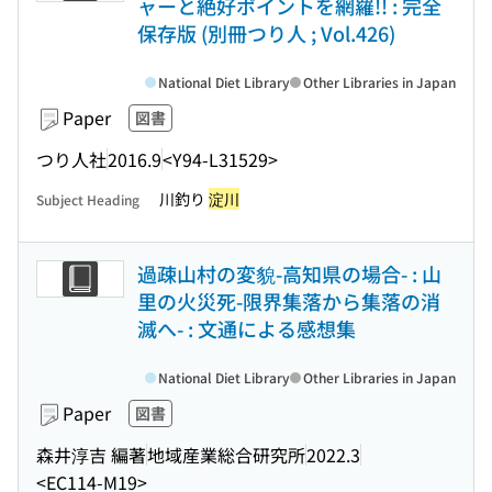
ャーと絶好ポイントを網羅!! : 完全
保存版 (別冊つり人 ; Vol.426)
National Diet Library
Other Libraries in Japan
Paper
図書
つり人社
2016.9
<Y94-L31529>
川釣り
淀川
Subject Heading
過疎山村の変貌-高知県の場合- : 山
里の火災死-限界集落から集落の消
滅へ- : 文通による感想集
National Diet Library
Other Libraries in Japan
Paper
図書
森井淳吉 編著
地域産業総合研究所
2022.3
<EC114-M19>