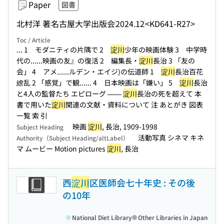
Paper
図書
北村洋 著
名古屋大学出版会
2024.12
<KD641-R27>
Toc / Article
... 1 モダニティの片隅で 2
淀川
少年の映画体験 3 中学時
代の...
...映画の友』の復活 2 編集長・
淀川
長治 3 「友の
会」 4 アメ...
...ルデン・エイジ)の伝道師 1
淀川
長治百花
繚乱 2 「感覚」で観...
... 4 日本映画は「嫌い」 5
淀川
長治
と4人の監督たち エピローグ ——
淀川
長治の死を超えて 本
書で用いた
淀川
関連の文献・資料について 注 あとがき 図表
一覧 索 引
映画
淀川
, 長治, 1909-1998
Subject Heading
活動写真 シネマ キネ
Authority（Subject Heading/altLabel）
マ ムービー Motion pictures
淀川
, 長治
西
淀川
区医師会七十年史 : その後
の10年
National Diet Library
Other Libraries in Japan