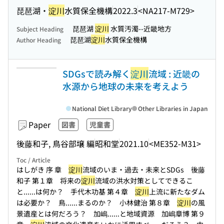
琵琶湖・
淀川
水質保全機構
2022.3
<NA217-M729>
琵琶湖
淀川
水質汚濁--近畿地方
Subject Heading
琵琶湖
淀川
水質保全機構
Author Heading
SDGsで読み解く
淀川
流域 : 近畿の
水源から地球の未来を考えよう
National Diet Library
Other Libraries in Japan
Paper
図書
児童書
後藤和子, 鳥谷部壌 編
昭和堂
2021.10
<ME352-M31>
Toc / Article
はしがき 序 章
淀川
流域のいま・過去・未来とSDGs 後藤
和子 第１章 将来の
淀川
流域の洪水対策としてできるこ
と...
...は何か？ 手代木功基 第４章
淀川
上流に新たなダム
は必要か？ 鳥...
...まるのか？ 小林健治 第８章
淀川
の風
景遺産とは何だろう？ 加嶋...
...と地域資源 加嶋章博 第９