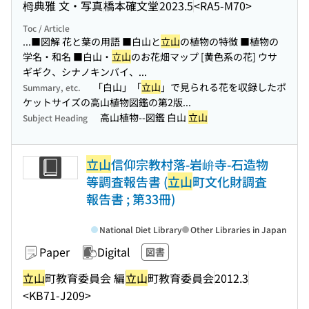
栂典雅 文・写真
橋本確文堂
2023.5
<RA5-M70>
Toc / Article
...■図解 花と葉の用語 ■白山と
立山
の植物の特徴 ■植物の
学名・和名 ■白山・
立山
のお花畑マップ [黄色系の花] ウサ
ギギク、シナノキンバイ、...
「白山」「
立山
」で見られる花を収録したポ
Summary, etc.
ケットサイズの高山植物図鑑の第2版...
高山植物--図鑑 白山
立山
Subject Heading
立山
信仰宗教村落-岩峅寺-石造物
等調査報告書 (
立山
町文化財調査
報告書 ; 第33冊)
National Diet Library
Other Libraries in Japan
Paper
Digital
図書
立山
町教育委員会 編
立山
町教育委員会
2012.3
<KB71-J209>