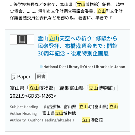
...等学校校長などを経て、富山県［
立山
博物館］館長。 越中
史壇会、...
...。滑川市文化財調査審議会委員、
立山
町文化財
保護審議委員会委員などを務める。 著書に、単著で『...
霊山
立山
天空への祈り : 修験から
民衆登拝、布橋灌頂会まで : 開館
30周年記念・後期特別企画展
National Diet Library
Other Libraries in Japan
Paper
図書
富山県「
立山
博物館」 編集
富山県「
立山
博物館」
2021.9
<GD33-M263>
山岳崇拝--富山県--
立山
町 (富山県)
立山
Subject Heading
富山県
立山
博物館
Author Heading
立山
博物館
Authority（Author Heading/altLabel）