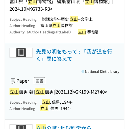
富山県「
立山
博物館」 編集
富山県「
立山
博物館」
2024.10
<KG733-R3>
説話文学--歴史
立山
--文学上
Subject Heading
富山県
立山
博物館
Author Heading
立山
博物館
Authority（Author Heading/altLabel）
先見の明をもって : 「我が道を行
く」問に答えて
National Diet Library
Paper
図書
立山
信男 著
[
立山
信男]
2021.12
<GK199-M2740>
立山
, 信男, 1944-
Subject Heading
立山
, 信男, 1944-
Author Heading
立山
の賦 : 地球科学から