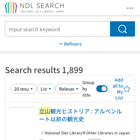
Ope
Jump to main content
Search
Refiners
Search results 1,899
Add
Group
all to
by
My
title
List
立山
観光ヒストリア : アルペンル
ート以前の観光史
National Diet Library
Other Libraries in Japan