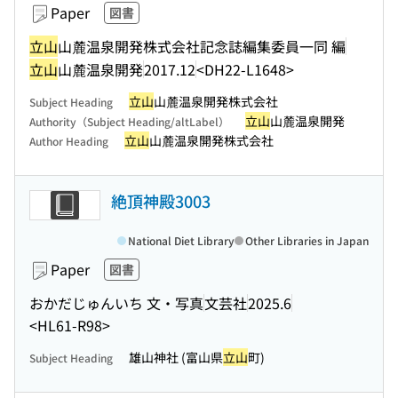
Paper
図書
立山
山麓温泉開発株式会社記念誌編集委員一同 編
立山
山麓温泉開発
2017.12
<DH22-L1648>
立山
山麓温泉開発株式会社
Subject Heading
立山
山麓温泉開発
Authority（Subject Heading/altLabel）
立山
山麓温泉開発株式会社
Author Heading
絶頂神殿3003
National Diet Library
Other Libraries in Japan
Paper
図書
おかだじゅんいち 文・写真
文芸社
2025.6
<HL61-R98>
雄山神社 (富山県
立山
町)
Subject Heading