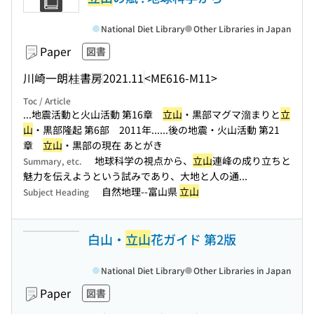
National Diet Library
Other Libraries in Japan
Paper
図書
川崎一朗
桂書房
2021.11
<ME616-M11>
Toc / Article
...地震活動と火山活動 第16章
立山
・黒部マグマ溜まりと
立
山
・黒部隆起 第6部 2011年...
...後の地震・火山活動 第21
章
立山
・黒部の現在 あとがき
地球科学の視点から、
立山
連峰の成り立ちと
Summary, etc.
魅力を伝えようという試みであり、大地と人の通...
自然地理--富山県
立山
Subject Heading
白山・
立山
花ガイド 第2版
National Diet Library
Other Libraries in Japan
Paper
図書