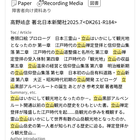
Paper
Recording Media
図書
障害者向け資料あり
高野靖彦 著
北日本新聞社
2025.7
<DK261-R184>
Toc / Article
巻頭口絵 プロローグ 日本三霊山・
立山
はいかにして観光地
となったのか 第一章 江戸時代の
立山
禅定登拝と信仰登山集
落 第二章 江戸時代の
立山
道整備と名所化 第三章
立山
禅
定登拝の受入体制 第四章 江戸時代の「観光地」
立山
の収益
第五章
立山
温泉の経営と信仰登山集落 第六章 明治維新期
の
立山
信仰登山集落 第七章 日本初の山岳有料道路・
立山
新
道 第八章 大正・昭和時代初期の
立山
開発 エピローグ
立
山
黒部アルペンルートの誕生 あとがき 参考文献 著者略歴
Summary, etc.
立山
はいかにして観光地となったのか－。
立山
黒部アルペン
ルート開通以前の
立山
観光の歴史をひもといた書。
立山
禅定
登拝が隆盛した江戸時代を起...
...岳観光の歩みを概観する。
霊山
立山
はいかにして世界有数の山岳観光地となったのか、
立山
山岳史の第一人者が知られざる歴史に迫る。禅定登拝か
ら観光登山...
Author introduction