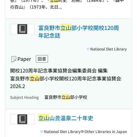
巻』（1977年）、『
立山
町史 別冊』（1984年）、『越中
の百山』（1973年、北日...
富良野市
立山
部小学校開校120周
年記念誌
National Diet Library
Paper
図書
開校120周年記念事業協賛会編集委員会 編集
富良野市
立山
部小学校開校120周年記念事業協賛会
2026.2
富良野市
立山
部小学校
Subject Heading
立山
山麓温泉二十年史
National Diet Library
Other Libraries in Japan