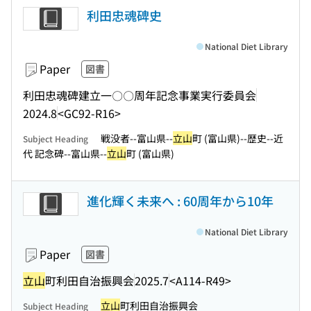
利田忠魂碑史
National Diet Library
Paper
図書
利田忠魂碑建立一〇〇周年記念事業実行委員会
2024.8
<GC92-R16>
戦没者--富山県--
立山
町 (富山県)--歴史--近
Subject Heading
代 記念碑--富山県--
立山
町 (富山県)
進化輝く未来へ : 60周年から10年
National Diet Library
Paper
図書
立山
町利田自治振興会
2025.7
<A114-R49>
立山
町利田自治振興会
Subject Heading