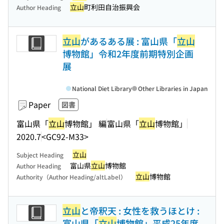
立山
町利田自治振興会
Author Heading
立山
があるある展 : 富山県「
立山
博物館」令和2年度前期特別企画
展
National Diet Library
Other Libraries in Japan
Paper
図書
富山県「
立山
博物館」 編
富山県「
立山
博物館」
2020.7
<GC92-M33>
立山
Subject Heading
富山県
立山
博物館
Author Heading
立山
博物館
Authority（Author Heading/altLabel）
立山
と帝釈天 : 女性を救うほとけ :
富山県「
立山
博物館」平成25年度