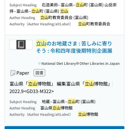
石造美術--富山県--
立山
町 (富山県) 山岳崇
Subject Heading
拝--富山県--
立山
町 (富山県)
立山
立山
町教育委員会 (富山県)
Author Heading
立山
町教育委員会
Authority（Author Heading/altLabel）
立山
のお地蔵さま : 苦しみに寄り
そう : 令和四年度後期特別企画展
National Diet Library
Other Libraries in Japan
Paper
図書
富山県「
立山
博物館」 編集
富山県「
立山
博物館」
2022.9
<GD33-M322>
地蔵--富山県--
立山
町 (富山県)
Subject Heading
富山県
立山
博物館
Author Heading
立山
博物館
Authority（Author Heading/altLabel）