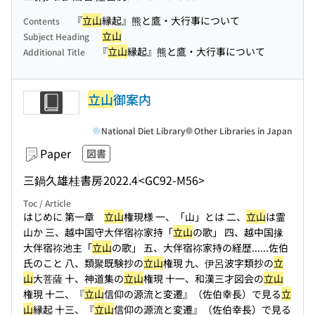
『
立山
縁起』熊と鷹・大行事について
Contents
立山
Subject Heading
『
立山
縁起』熊と鷹・大行事について
Additional Title
立山
御案内
National Diet Library
Other Libraries in Japan
Paper
図書
三鍋久雄
桂書房
2022.4
<GC92-M56>
Toc / Article
はじめに 第一章
立山
権現様 一、「山」とは 二、
立山
は霊
山か 三、越中国守大伴宿祢家持「
立山
の歌」 四、越中国掾
大伴宿祢池主「
立山
の歌」 五、大伴宿祢家持の経歴...
...佐伯
氏のこと 八、類聚既験抄の
立山
権現 九、伊呂波字類抄の
立
山
大菩薩 十、神道集の
立山
権現 十一、和漢三才図会の
立山
権現 十二、『
立山
信仰の源流と変遷』（佐伯幸長）で見る
立
山
縁起 十三、『
立山
信仰の源流と変遷』（佐伯幸長）で見る