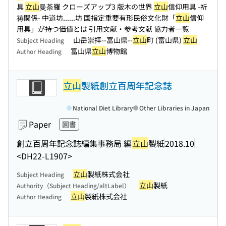
具
立山
曼荼羅 クローズアップ3 版木の世界
立山
信仰用具 -祈
祷関係- 中道坊...
...坊 国指定重要有形民俗文化財「
立山
信仰
用具」が持つ価値とは 引用文献・参考文献 協力者一覧
山岳崇拝--富山県--
立山
町 (富山県)
立山
Subject Heading
富山県
立山
博物館
Author Heading
立山
製紙創立百周年記念誌
National Diet Library
Other Libraries in Japan
Paper
図書
創立百周年記念誌編集事務局 編
立山
製紙
2018.10
<DH22-L1907>
立山
製紙株式会社
Subject Heading
立山
製紙
Authority（Subject Heading/altLabel）
立山
製紙株式会社
Author Heading