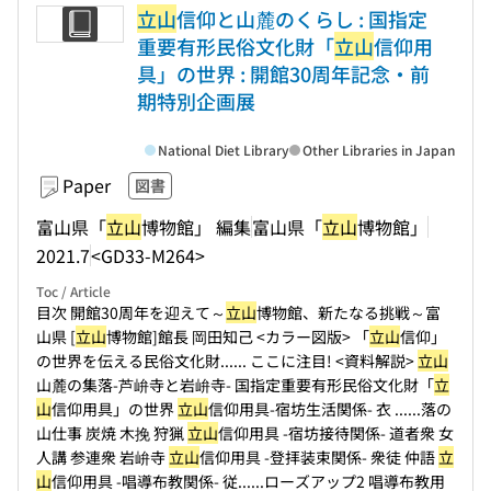
立山
信仰と山麓のくらし : 国指定
重要有形民俗文化財「
立山
信仰用
具」の世界 : 開館30周年記念・前
期特別企画展
National Diet Library
Other Libraries in Japan
Paper
図書
富山県「
立山
博物館」 編集
富山県「
立山
博物館」
2021.7
<GD33-M264>
Toc / Article
目次 開館30周年を迎えて～
立山
博物館、新たなる挑戦～富
山県 [
立山
博物館]館長 岡田知己 <カラー図版> 「
立山
信仰」
の世界を伝える民俗文化財...
... ここに注目! <資料解説>
立山
山麓の集落-芦峅寺と岩峅寺- 国指定重要有形民俗文化財「
立
山
信仰用具」の世界
立山
信仰用具-宿坊生活関係- 衣 ...
...落の
山仕事 炭焼 木挽 狩猟
立山
信仰用具 -宿坊接待関係- 道者衆 女
人講 参連衆 岩峅寺
立山
信仰用具 -登拝装束関係- 衆徒 仲語
立
山
信仰用具 -唱導布教関係- 従...
...ローズアップ2 唱導布教用