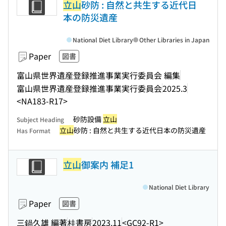
立山
砂防 : 自然と共生する近代日
本の防災遺産
National Diet Library
Other Libraries in Japan
Paper
図書
富山県世界遺産登録推進事業実行委員会 編集
富山県世界遺産登録推進事業実行委員会
2025.3
<NA183-R17>
砂防設備
立山
Subject Heading
立山
砂防 : 自然と共生する近代日本の防災遺産
Has Format
立山
御案内 補足1
National Diet Library
Paper
図書
三鍋久雄 編著
桂書房
2023.11
<GC92-R1>