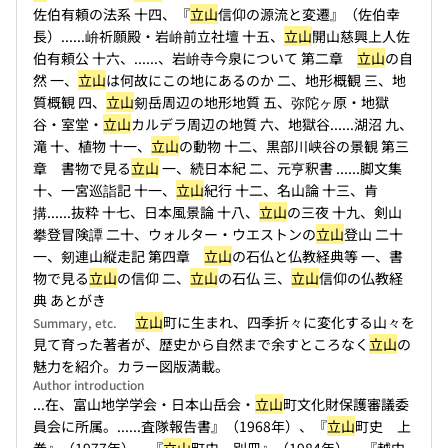
佐伯有頼の法系 十四、『
立山
信仰の源流と変遷』（佐伯幸
長）...
...峅祈願殿・岩峅前立社壇 十五、
立山
開山慈興上人佐
伯有頼公 十六、...
...、岩峅寺今泉について 第二章
立山
の自
然 一、
立山
は何故にこの地にあるのか 二、地形概観 三、地
質概観 四、
立山
剱岳周辺の地形地質 五、弥陀ヶ原・地獄
谷・室堂・
立山
カルデラ周辺の地質 六、地獄谷...
...湖沼 九、
滝 十、植物 十一、
立山
の動物 十二、黒部川峡谷の景観 第三
章 書物で見る
立山
一、続日本紀 二、元亨釈書 ...
...脚文集
十、一宮巡詣記 十一、
立山
紀行 十二、名山論 十三、肯
搆...
...抜粋 十七、日本風景論 十八、
立山
の三夜 十九、剣山
攀登冒険譚 二十、ウォルター・ウエストンの
立山
登山 二十
一、剱連山縦走記 第四章
立山
の石仏と仏教経典等 一、書
物で見る
立山
の信仰 二、
立山
の石仏 三、
立山
信仰の仏教経
典 あとがき
立山
町に生まれ、四季折々に変化する山々を
Summary, etc.
見て育った著者が、歴史から自然まで余すところなく
立山
の
魅力を紹介。カラー図版満載。
Author introduction
...在、富山地学学会・日本山岳会・
立山
町文化財保護審議委
員会に所属。...
...査隊報告書』（1968年）、『
立山
町史 上