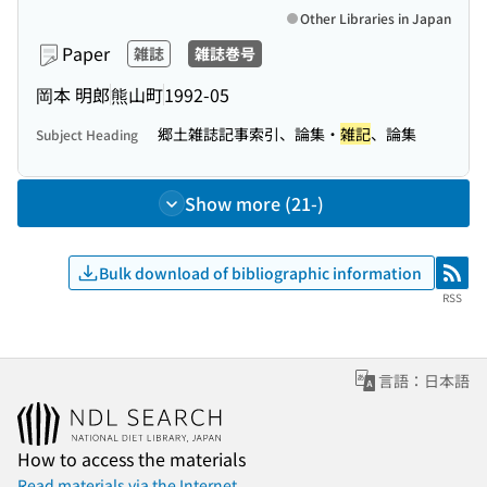
Other Libraries in Japan
Paper
雑誌
雑誌巻号
岡本 明郎
熊山町
1992-05
郷土雑誌記事索引、論集・
雑記
、論集
Subject Heading
Show more (21-)
Bulk download of bibliographic information
RSS
RSS
言語：日本語
How to access the materials
Read materials via the Internet