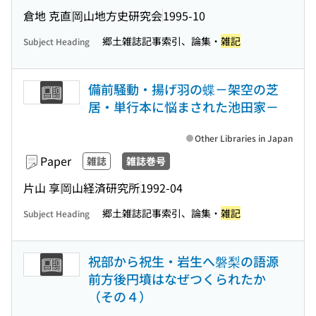
倉地 克直
岡山地方史研究会
1995-10
郷土雑誌記事索引、論集・
雑記
Subject Heading
備前騒動・揚げ羽の蝶－架空の芝
居・単行本に悩まされた池田家－
Other Libraries in Japan
Paper
雑誌
雑誌巻号
片山 享
岡山経済研究所
1992-04
郷土雑誌記事索引、論集・
雑記
Subject Heading
祝部から祝生・岩生へ磐梨の語源
前方後円墳はなぜつくられたか
（その４）