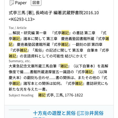
Paper
図書
式亭三馬 [著], 長崎靖子 編著
武蔵野書院
2016.10
<KG293-L13>
Toc / Article
... 解説・研究編 第一章 『式亭
雑記
』の書誌 第二章 『式
亭
雑記
』諸本に関して 第三章 慶應義塾図書館所蔵『式亭
雑
記
』 慶應義塾図書館所蔵『式亭
雑記
』─翻刻の部 第四章
『式亭
雑記
』「風俗」の記述に関して 第五章 自筆本『式亭
雑記
』の言語資料としての可能性 結びにかえて
Summary, etc.
大東急記念文庫所蔵三馬自筆『
雑記
』（以下自筆本）を高解
像度で撮...
...書館所蔵達摩屋五一識語の『式亭
雑記
』（以降
慶大本）の翻刻も合わせ...
...書の関係は、またその他の『式
亭
雑記
』諸写本との関係は如何。『式亭
雑記
』書誌研究にも
新たな光を与えた一書。
雑記
式亭, 三馬, 1776-1822
Subject Heading
十方庵の遊歴と民俗 ([三弥井民俗