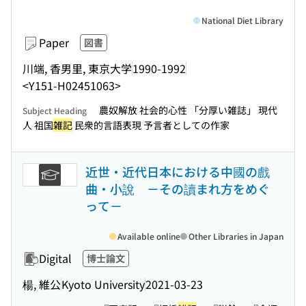
National Diet Library
Paper
図書
川端, 香男里, 東京大学
1990-1992
<Y151-H02451063>
農奴解放 社会的心性 「分厚い雑誌」 現代
Subject Heading
人 祖国
雑記
民衆的言語表現 予言者としての作家
近世・近代日本における中國の戲
曲・小說 －その讀まれ方をめぐ
って－
Available online
Other Libraries in Japan
Digital
博士論文
楊, 維公
Kyoto University
2021-03-23