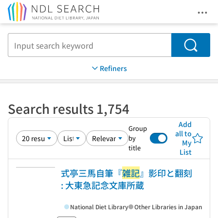
Ope
Jump to main content
Search
Refiners
Search results 1,754
Add
Group
all to
by
My
title
List
式亭三馬自筆『
雑記
』影印と翻刻
: 大東急記念文庫所蔵
National Diet Library
Other Libraries in Japan