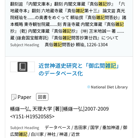
翻刻篇 「内閣文庫本」翻刻 内閣文庫蔵『真俗
雑記
抄』 「六
地蔵寺本」翻刻 六地蔵寺蔵『真俗
雑記
第十三』 論文篇 真光
院経瑜を...
...の奥書をめぐって 頼瑜撰『真俗
雑記
問答鈔』諸
本概略 東寺観智院蔵...
...刻 青蓮寺蔵 内閣文庫蔵『真俗
雑記
抄』 (乾) 内閣文庫蔵『真俗
雑記
抄』 (坤) 苫米地誠一 著 ...
...
蔵 (鎌倉国宝館寄託) 『真俗
雑記
問答抄第廿四』について
真俗
雑記
問答鈔 頼瑜, 1226-1304
Subject Heading
近世神道史研究と「御広間
雑記
」
のデータベース化
National Diet Library
Paper
図書
幡鎌一弘, 天理大学 [著]
[幡鎌一弘]
2007-2009
<Y151-H19520585>
データベース / 吉田家 / 国学 / 垂加神道 / 御
Subject Heading
広間
雑記
/ 白川家 / 神社 / 神道 / 近世