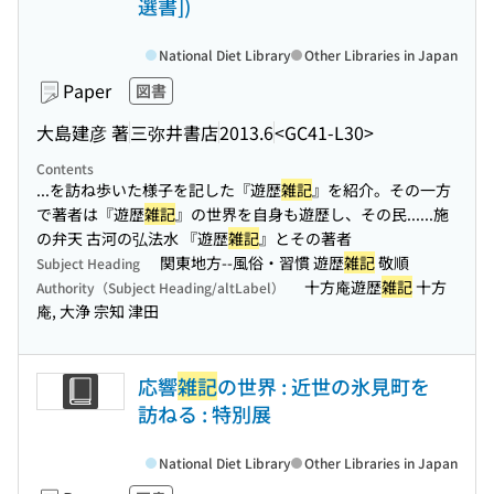
選書])
National Diet Library
Other Libraries in Japan
Paper
図書
大島建彦 著
三弥井書店
2013.6
<GC41-L30>
Contents
...を訪ね歩いた様子を記した『遊歴
雑記
』を紹介。その一方
で著者は『遊歴
雑記
』の世界を自身も遊歴し、その民...
...施
の弁天 古河の弘法水 『遊歴
雑記
』とその著者
関東地方--風俗・習慣 遊歴
雑記
敬順
Subject Heading
十方庵遊歴
雑記
十方
Authority（Subject Heading/altLabel）
庵, 大浄 宗知 津田
応響
雑記
の世界 : 近世の氷見町を
訪ねる : 特別展
National Diet Library
Other Libraries in Japan