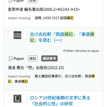
Paper
図書
栗原仲道 編
名著出版
2006.2
<KG143-H15>
道興, 1430-1527 廻国
雑記
Subject Heading
古川古松軒『西遊
雑記
』『東遊
雑
記
』を読む（一）
Other Libraries in Japan
Paper
雑誌
雑誌巻号
渡邊 雅浩
『然』出版会
[2022.10]
郷土雑誌記事索引、古川古松軒、西遊
雑
Subject Heading
記
、東遊
雑記
ロシア19世紀後期の文学に見る
「社会的心性」の研究