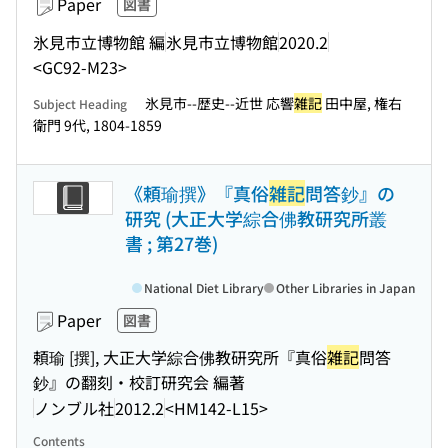
Paper
図書
氷見市立博物館 編
氷見市立博物館
2020.2
<GC92-M23>
氷見市--歴史--近世 応響
雑記
田中屋, 権右
Subject Heading
衛門 9代, 1804-1859
《頼瑜撰》『真俗
雑記
問答鈔』の
研究 (大正大学綜合佛教研究所叢
書 ; 第27巻)
National Diet Library
Other Libraries in Japan
Paper
図書
頼瑜 [撰], 大正大学綜合佛教研究所『真俗
雑記
問答
鈔』の翻刻・校訂研究会 編著
ノンブル社
2012.2
<HM142-L15>
Contents