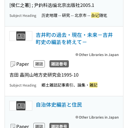
[侯仁之著] ; 尹鈞科选编
北京出版社
2005.1
历史地理 -- 研究 -- 北京市 --
杂记
随笔
Subject Heading
吉井町の過去・現在・未来－吉井
町史の編纂を終えて－
Other Libraries in Japan
Paper
雑誌
雑誌巻号
吉田 晶
岡山地方史研究会
1995-10
郷土雑誌記事索引、論集・
雑記
Subject Heading
自治体史編纂と住民
Other Libraries in Japan
Paper
雑誌
雑誌巻号