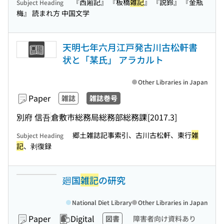
『西廂記』 『板橋
雑記
』 『説鈴』 『金瓶
Subject Heading
梅』 読まれ方 中国文学
天明七年六月江戸発古川古松軒書
状と「某氏」 アラカルト
Other Libraries in Japan
Paper
雑誌
雑誌巻号
別府 信吾
倉敷市総務局総務部総務課
[2017.3]
郷土雑誌記事索引、古川古松軒、東行
雑
Subject Heading
記
、剥復録
廻国
雑記
の研究
National Diet Library
Other Libraries in Japan
Paper
Digital
図書
障害者向け資料あり