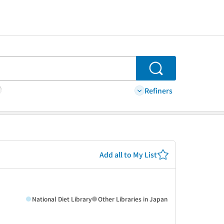
Search
Refiners
Add all to My List
National Diet Library
Other Libraries in Japan