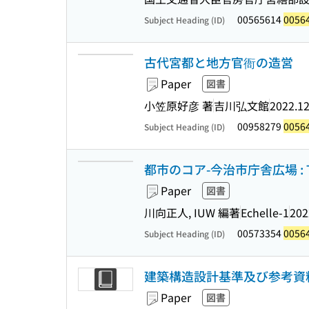
00565614
0056
Subject Heading (ID)
古代宮都と地方官衙の造営
Paper
図書
小笠原好彦 著
吉川弘文館
2022.1
00958279
0056
Subject Heading (ID)
都市のコア-今治市庁舎広場 :
Paper
図書
川向正人, IUW 編著
Echelle-1
202
00573354
0056
Subject Heading (ID)
建築構造設計基準及び参考資料
Paper
図書