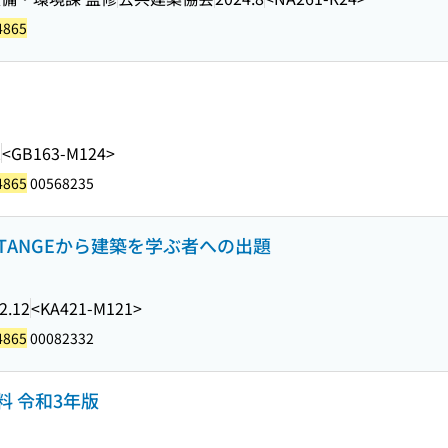
4865
2
<GB163-M124>
4865
00568235
 TANGEから建築を学ぶ者への出題
2.12
<KA421-M121>
4865
00082332
 令和3年版