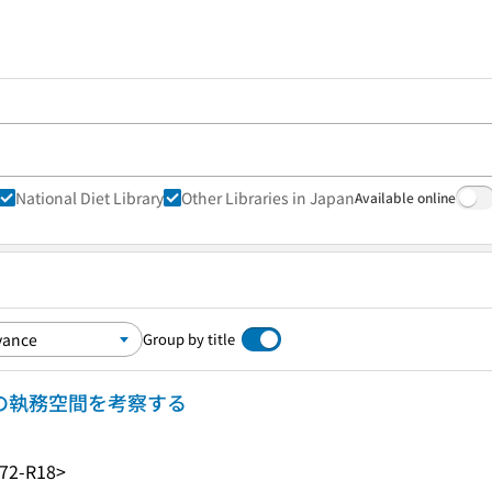
National Diet Library
Other Libraries in Japan
Available online
Group by title
米の執務空間を考察する
72-R18>