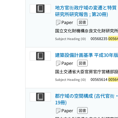
地方官衙政庁域の変遷と特質 資
研究所研究報告 ; 第20冊)
Paper
図書
国立文化財機構奈良文化財研究所
00568235
0056
Subject Heading (ID)
建築設備計画基準 平成30年
Paper
図書
国土交通省大臣官房官庁営繕部設備
00565614
0056
Subject Heading (ID)
郡庁域の空間構成 (古代官衙・集
19冊)
Paper
図書