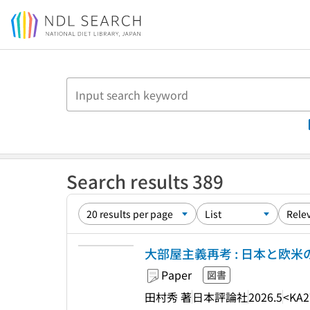
Jump to main content
Search results 389
大部屋主義再考 : 日本と欧
Paper
図書
田村秀 著
日本評論社
2026.5
<KA2