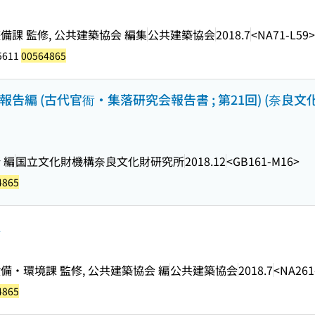
課 監修, 公共建築協会 編集
公共建築協会
2018.7
<NA71-L59>
5611
00564865
告編 (古代官衙・集落研究会報告書 ; 第21回) (奈良文
 編
国立文化財機構奈良文化財研究所
2018.12
<GB161-M16>
4865
版
・環境課 監修, 公共建築協会 編
公共建築協会
2018.7
<NA261
4865