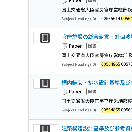
Paper
図書
国土交通省大臣官房官庁営繕部設
00565614
0056
Subject Heading (ID)
官庁施設の総合耐震・対津波計画
Paper
図書
国土交通省大臣官房官庁営繕部 
00564865
00572
Subject Heading (ID)
構内舗装・排水設計基準及び参
Paper
図書
国土交通省大臣官房官庁営繕部整備
00564865
00563
Subject Heading (ID)
建築構造設計基準及び参考資料