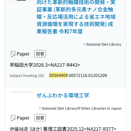
向けた革新的触媒技術の開発・実
証事業 (革新的多元素ナノ合金触
媒・反応場活用による省エネ地域
資源循環を実現する技術開発) 成
果報告書 令和7年度
National Diet Library
Paper
図書
早稲田大学
2026.3
<NA217-R443>
00564909
00572116 01201209
Subject Heading (ID)
ぜんぶわかる環境工学
National Diet Library
Other Libraries in Japan
Paper
図書
伊藤禎彦 [ほか] 著
理工図書
2025.12
<NA217-R377>