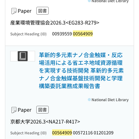
National Diet Library
Paper
図書
産業環境管理協会
2026.3
<EG283-R279>
00939559
00564909
Subject Heading (ID)
革新的多元素ナノ合金触媒・反応
場活用による省エネ地域資源循環
を実現する技術開発 革新的多元素
ナノ合金触媒基盤技術開発と学理
構築委託業務成果報告書
National Diet Library
Paper
図書
京都大学
2026.3
<NA217-R417>
00564909
00572116 01201209
Subject Heading (ID)