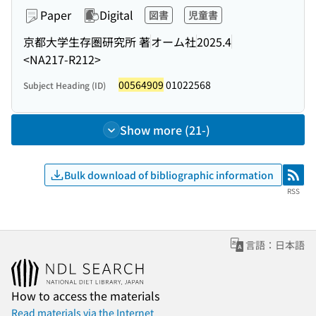
Paper
Digital
図書
児童書
京都大学生存圏研究所 著
オーム社
2025.4
<NA217-R212>
00564909
01022568
Subject Heading (ID)
Show more (21-)
Bulk download of bibliographic information
RSS
RSS
言語：日本語
How to access the materials
Read materials via the Internet