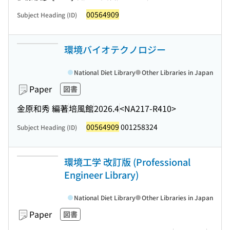
00564909
Subject Heading (ID)
環境バイオテクノロジー
National Diet Library
Other Libraries in Japan
Paper
図書
金原和秀 編著
培風館
2026.4
<NA217-R410>
00564909
001258324
Subject Heading (ID)
環境工学 改訂版 (Professional
Engineer Library)
National Diet Library
Other Libraries in Japan
Paper
図書