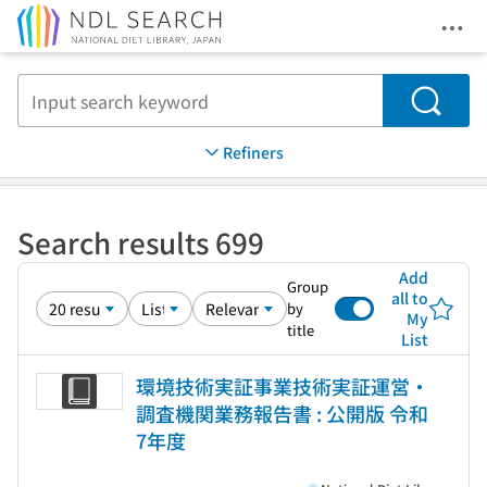
Ope
Jump to main content
Search
Refiners
Search results 699
Add
Group
all to
by
My
title
List
環境技術実証事業技術実証運営・
調査機関業務報告書 : 公開版 令和
7年度