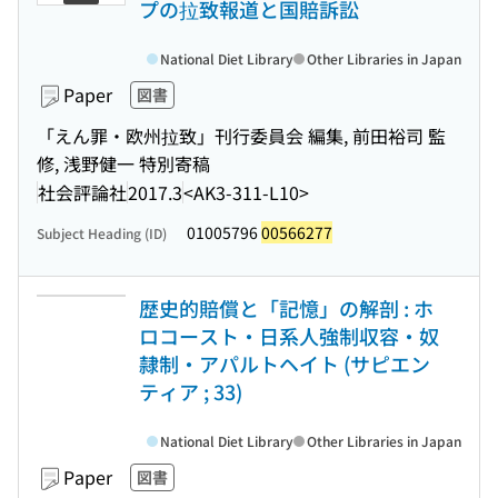
プの拉致報道と国賠訴訟
National Diet Library
Other Libraries in Japan
Paper
図書
「えん罪・欧州拉致」刊行委員会 編集, 前田裕司 監
修, 浅野健一 特別寄稿
社会評論社
2017.3
<AK3-311-L10>
01005796
00566277
Subject Heading (ID)
歴史的賠償と「記憶」の解剖 : ホ
ロコースト・日系人強制収容・奴
隷制・アパルトヘイト (サピエン
ティア ; 33)
National Diet Library
Other Libraries in Japan
Paper
図書