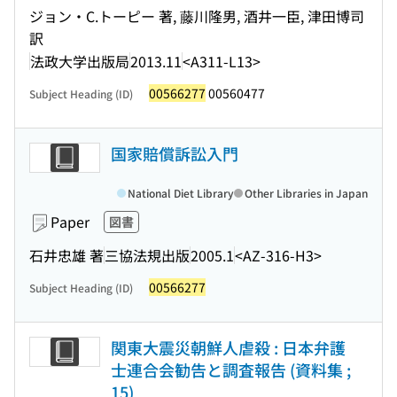
ジョン・C.トーピー 著, 藤川隆男, 酒井一臣, 津田博司
訳
法政大学出版局
2013.11
<A311-L13>
00566277
00560477
Subject Heading (ID)
国家賠償訴訟入門
National Diet Library
Other Libraries in Japan
Paper
図書
石井忠雄 著
三協法規出版
2005.1
<AZ-316-H3>
00566277
Subject Heading (ID)
関東大震災朝鮮人虐殺 : 日本弁護
士連合会勧告と調査報告 (資料集 ;
15)