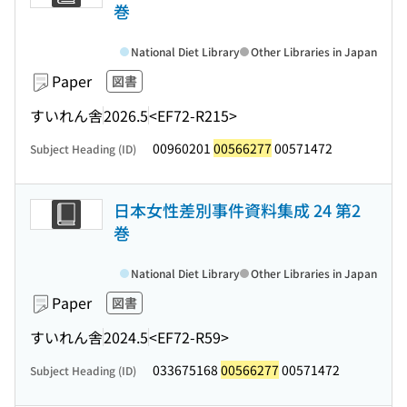
巻
National Diet Library
Other Libraries in Japan
Paper
図書
すいれん舎
2026.5
<EF72-R215>
00960201
00566277
00571472
Subject Heading (ID)
日本女性差別事件資料集成 24 第2
巻
National Diet Library
Other Libraries in Japan
Paper
図書
すいれん舎
2024.5
<EF72-R59>
033675168
00566277
00571472
Subject Heading (ID)