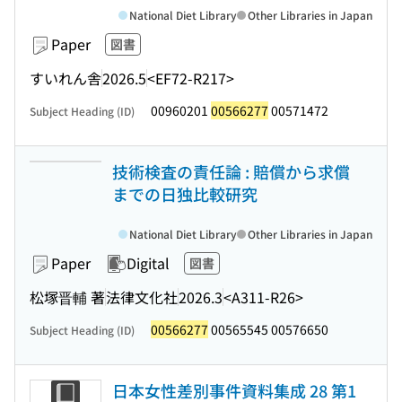
National Diet Library
Other Libraries in Japan
Paper
図書
すいれん舎
2026.5
<EF72-R217>
00960201
00566277
00571472
Subject Heading (ID)
技術検査の責任論 : 賠償から求償
までの日独比較研究
National Diet Library
Other Libraries in Japan
Paper
Digital
図書
松塚晋輔 著
法律文化社
2026.3
<A311-R26>
00566277
00565545 00576650
Subject Heading (ID)
日本女性差別事件資料集成 28 第1