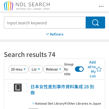
Ope
Jump to main content
Search
Refiners
Search results 74
Add
Group
all to
by
My
title
List
日本女性差別事件資料集成 28 別
冊
National Diet Library
Other Libraries in Japan