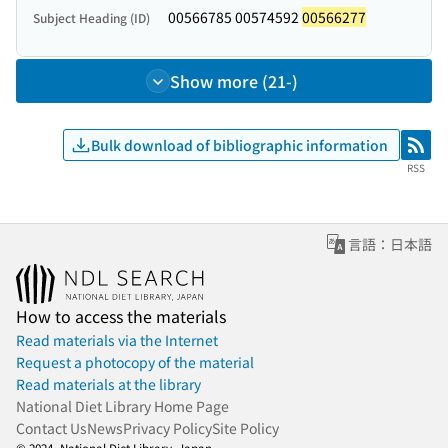
00566785 00574592
00566277
Subject Heading (ID)
Show more (21-)
Bulk download of bibliographic information
RSS
RSS
言語：日本語
How to access the materials
Read materials via the Internet
Request a photocopy of the material
Read materials at the library
National Diet Library Home Page
Contact Us
News
Privacy Policy
Site Policy
© 2024- National Diet Library, Japan.