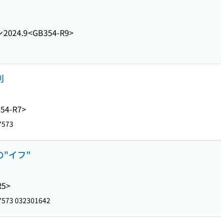
ン
2024.9
<GB354-R9>
判
54-R7>
7573
の"イフ"
R5>
573 032301642