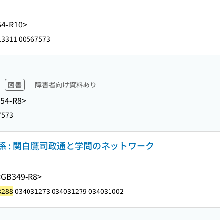
4-R10>
3311 00567573
図書
障害者向け資料あり
54-R8>
7573
 : 関白鷹司政通と学問のネットワーク
<GB349-R8>
8288
034031273 034031279 034031002