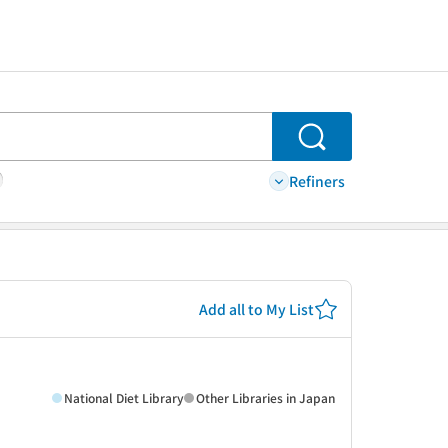
Search
Refiners
Add all to My List
National Diet Library
Other Libraries in Japan