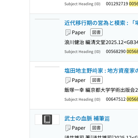
001292719
005
Subject Heading (ID)
近代移行期の営為と模索 : 
Paper
図書
浪川健治 編
清文堂
2025.12
<GB34
00568290
0056
Subject Heading (ID)
塩田地主野﨑家 : 地方資産
Paper
図書
飯塚一幸 編
京都大学学術出版会
2
00647512
0056
Subject Heading (ID)
武士の血脈 補筆篇
Paper
図書
淺井雄司 著
[淺井雄司]
2025.12
<G