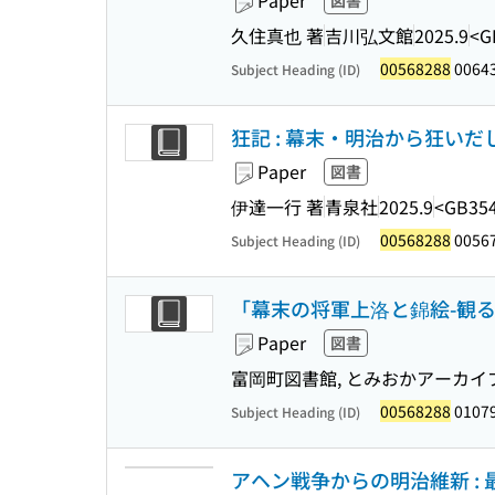
Paper
図書
久住真也 著
吉川弘文館
2025.9
<G
00568288
0064
Subject Heading (ID)
狂記 : 幕末・明治から狂い
Paper
図書
伊達一行 著
青泉社
2025.9
<GB35
00568288
0056
Subject Heading (ID)
「幕末の将軍上洛と錦絵-観る
Paper
図書
富岡町図書館, とみおかアーカイ
00568288
01079
Subject Heading (ID)
アヘン戦争からの明治維新 :