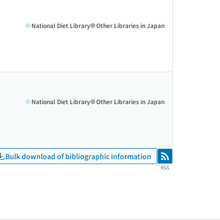
National Diet Library
Other Libraries in Japan
National Diet Library
Other Libraries in Japan
Bulk download of bibliographic information
RSS
RSS