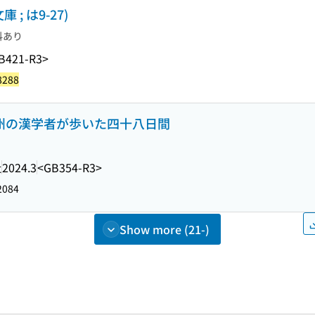
; は9-27)
料あり
B421-R3>
8288
紀州の漢学者が歩いた四十八日間
社
2024.3
<GB354-R3>
2084
Show more (21-)