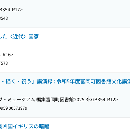
B354-R17>
3548
だした〈近代〉国家
4-R16>
7573
・描く・祝う」講演録 : 令和5年度富岡町図書館文化講
ブ・ミュージアム 編集
富岡町図書館
2025.3
<GB354-R12>
959 00573979
 最凶国イギリスの暗躍