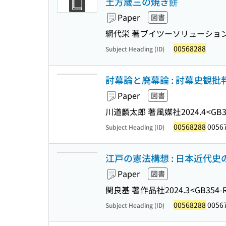
土方歳三の焼き餅
Paper
図書
網代栄 著
ブイツーソリューショ
00568288
Subject Heading (ID)
討幕論と廃幕論 : 討幕史観批
Paper
図書
川道麟太郎 著
風媒社
2024.4
<GB3
00568288
0056
Subject Heading (ID)
江戸の憲法構想 : 日本近代史
Paper
図書
関良基 著
作品社
2024.3
<GB354-
00568288
00567
Subject Heading (ID)