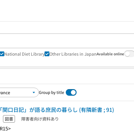
National Diet Library
Other Libraries in Japan
Available online
Group by title
関口日記」が語る庶民の暮らし (有隣新書 ; 91)
図書
障害者向け資料あり
R15>