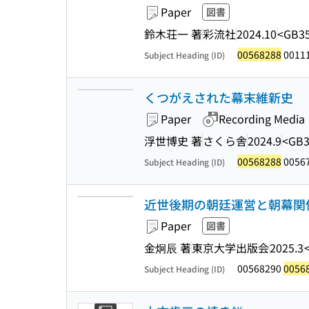
Paper
図書
鈴木荘一 著
彩流社
2024.10
<GB35
00568288
00111
Subject Heading (ID)
くつがえされた幕末維新史
Paper
Recording Media
浮世博史 著
さくら舎
2024.9
<GB3
00568288
0056
Subject Heading (ID)
近世後期の朝廷運営と朝幕関係
Paper
図書
金炯辰 著
東京大学出版会
2025.3
00568290
0056
Subject Heading (ID)