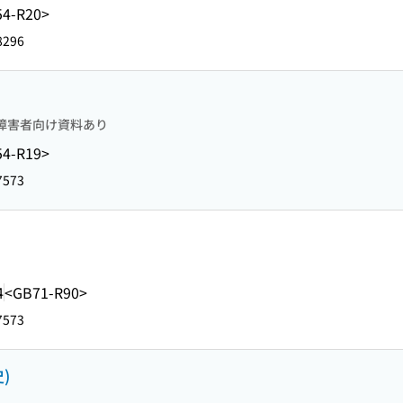
4-R20>
8296
障害者向け資料あり
4-R19>
7573
4
<GB71-R90>
7573
)