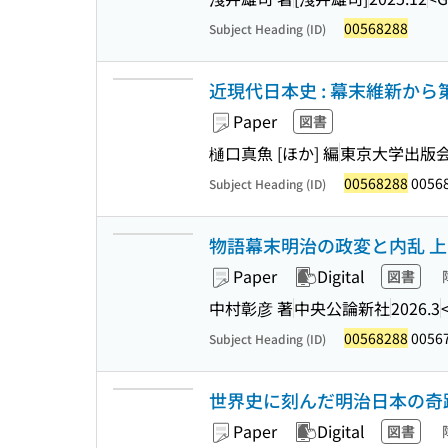
00568288
Subject Heading (ID)
近現代日本史 : 幕末維新か
Paper
図書
樋口真魚 [ほか] 編
東京大学出版
00568288
00568
Subject Heading (ID)
物語幕末明治の政変と内乱 上 (中
Paper
Digital
図書
中村彰彦 著
中央公論新社
2026.3
00568288
00567
Subject Heading (ID)
世界史に刻んだ明治日本の奇跡
Paper
Digital
図書