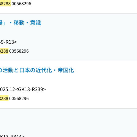
68288
00568296
「場」・移動・意識
9-R13>
8288
00568296
家の活動と日本の近代化・帝国化
025.12
<GK13-R339>
8288
00568296
K13-R344>