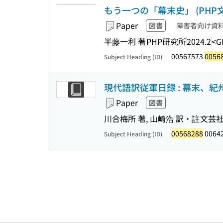
もう一つの「幕末史」 (PHP文庫 
Paper
図書
障害者向け資
半藤一利 著
PHP研究所
2024.2
<G
00567573
0056
Subject Heading (ID)
現代語訳従軍日録 : 幕末、
Paper
図書
川合梅所 著, 山崎浩 訳・註
文芸
00568288
0064
Subject Heading (ID)