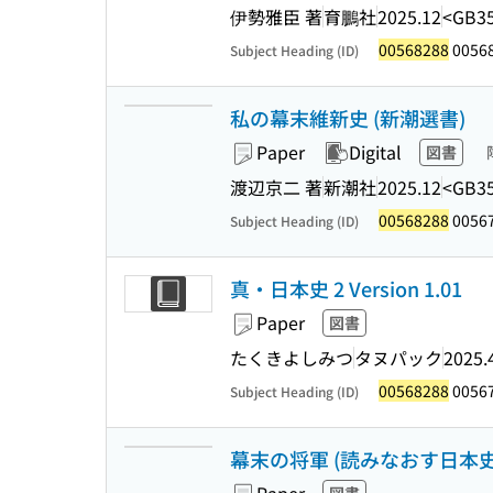
伊勢雅臣 著
育鵬社
2025.12
<GB35
00568288
0056
Subject Heading (ID)
私の幕末維新史 (新潮選書)
Paper
Digital
図書
渡辺京二 著
新潮社
2025.12
<GB35
00568288
0056
Subject Heading (ID)
真・日本史 2 Version 1.01
Paper
図書
たくきよしみつ
タヌパック
2025.
00568288
0056
Subject Heading (ID)
幕末の将軍 (読みなおす日本史