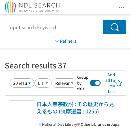
Ope
Jump to main content
Search
Refiners
Search results 37
Add
Group
all to
by
My
title
List
日本人無宗教説 : その歴史から見
えるもの (筑摩選書 ; 0255)
National Diet Library
Other Libraries in Japan