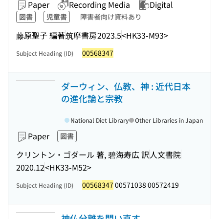
Paper
Recording Media
Digital
図書
児童書
障害者向け資料あり
藤原聖子 編著
筑摩書房
2023.5
<HK33-M93>
00568347
Subject Heading (ID)
ダーウィン、仏教、神 : 近代日本
の進化論と宗教
National Diet Library
Other Libraries in Japan
Paper
図書
クリントン・ゴダール 著, 碧海寿広 訳
人文書院
2020.12
<HK33-M52>
00568347
00571038 00572419
Subject Heading (ID)
神仏分離を問い直す