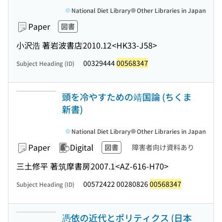
National Diet Library
Other Libraries in Japan
Paper
図書
小沢浩 著
岩波書店
2010.12
<HK33-J58>
00329444
00568347
Subject Heading (ID)
頭を冷やすための靖国論 (ちくま
新書)
National Diet Library
Other Libraries in Japan
Paper
Digital
図書
障害者向け資料あり
三土修平 著
筑摩書房
2007.1
<AZ-616-H70>
00572422 00280826
00568347
Subject Heading (ID)
憑依の近代とポリティクス (日本