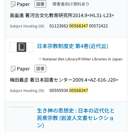
Paper
図書
障害者向け資料あり
島薗進 著
河合文化教育研究所
2014.9
<HL31-L23>
01123662
00568347
00572422
Subject Heading (ID)
日本宗教制度史 第4巻(近代篇)
National Diet Library
Other Libraries in Japan
Paper
図書
梅田義彦 著
日本図書センター
2009.4
<AZ-616-J20>
00595936
00568347
Subject Heading (ID)
生き神の思想史 : 日本の近代化と
民衆宗教 (岩波人文書セレクショ
ン)