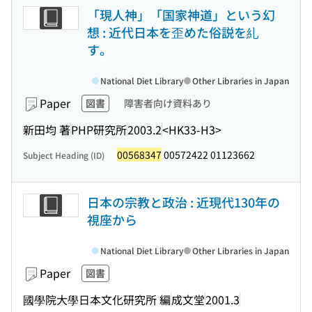
「現人神」「国家神道」という幻
想 : 近代日本を歪めた俗説を糺
す。
National Diet Library
Other Libraries in Japan
Paper
図書
障害者向け資料あり
新田均 著
PHP研究所
2003.2
<HK33-H3>
00568347
00572422 01123662
Subject Heading (ID)
日本の宗教と政治 : 近現代130年の
視座から
National Diet Library
Other Libraries in Japan
Paper
図書
國學院大學日本文化研究所 編
成文堂
2001.3