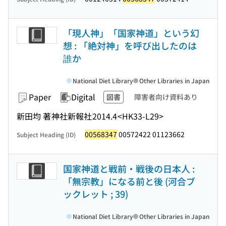
「現人神」「国家神道」という幻
想 : 「絶対神」を呼び出したのは
誰か
National Diet Library
Other Libraries in Japan
Paper
Digital
図書
障害者向け資料あり
新田均 著
神社新報社
2014.4
<HK33-L29>
00568347
00572422 01123662
Subject Heading (ID)
国家神道と戦前・戦後の日本人 :
「無宗教」になる前と後 (河合ブ
ックレット ; 39)
National Diet Library
Other Libraries in Japan