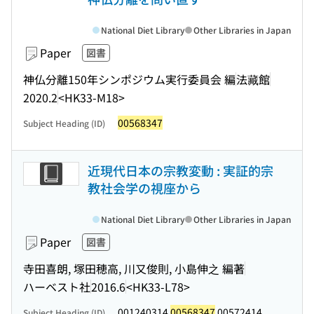
National Diet Library
Other Libraries in Japan
Paper
図書
神仏分離150年シンポジウム実行委員会 編
法藏館
2020.2
<HK33-M18>
00568347
Subject Heading (ID)
近現代日本の宗教変動 : 実証的宗
教社会学の視座から
National Diet Library
Other Libraries in Japan
Paper
図書
寺田喜朗, 塚田穂高, 川又俊則, 小島伸之 編著
ハーベスト社
2016.6
<HK33-L78>
001240314
00568347
00572414
Subject Heading (ID)