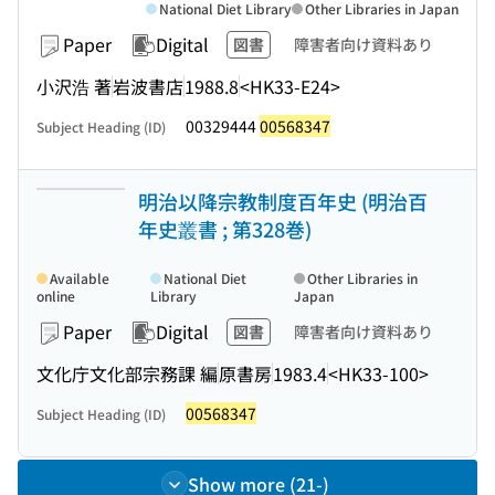
National Diet Library
Other Libraries in Japan
Paper
Digital
図書
障害者向け資料あり
小沢浩 著
岩波書店
1988.8
<HK33-E24>
00329444
00568347
Subject Heading (ID)
明治以降宗教制度百年史 (明治百
年史叢書 ; 第328巻)
Available
National Diet
Other Libraries in
online
Library
Japan
Paper
Digital
図書
障害者向け資料あり
文化庁文化部宗務課 編
原書房
1983.4
<HK33-100>
00568347
Subject Heading (ID)
Show more (21-)