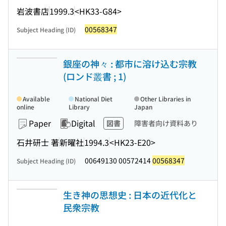
岩波書店
1999.3
<HK33-G84>
00568347
Subject Heading (ID)
銀座の神々 : 都市に溶け込む宗教
(ロンド叢書 ; 1)
Available
National Diet
Other Libraries in
online
Library
Japan
Paper
Digital
図書
障害者向け資料あり
石井研士 著
新曜社
1994.3
<HK23-E20>
00649130 00572414
00568347
Subject Heading (ID)
生き神の思想史 : 日本の近代化と
民衆宗教