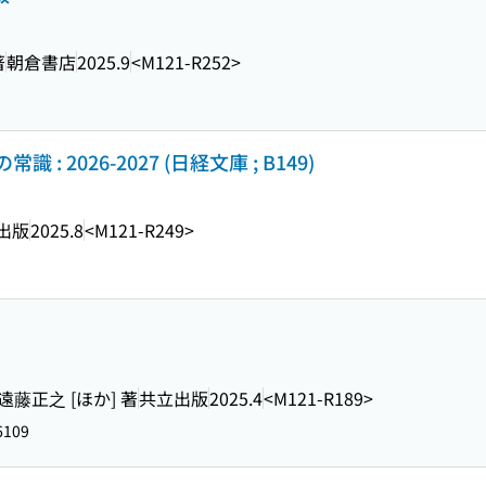
著
朝倉書店
2025.9
<M121-R252>
 2026-2027 (日経文庫 ; B149)
出版
2025.8
<M121-R249>
遠藤正之 [ほか] 著
共立出版
2025.4
<M121-R189>
6109