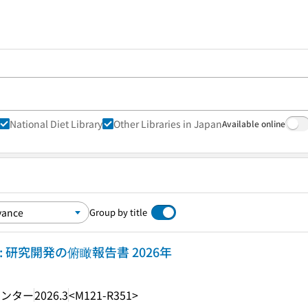
National Diet Library
Other Libraries in Japan
Available online
Group by title
 研究開発の俯瞰報告書 2026年
センター
2026.3
<M121-R351>