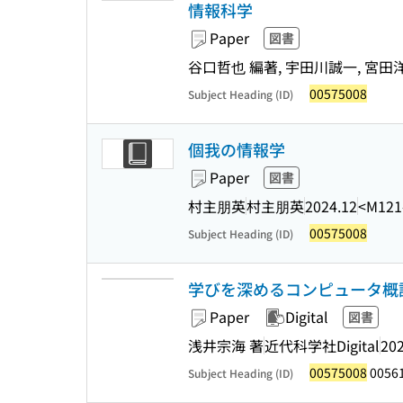
情報科学
Paper
図書
谷口哲也 編著, 宇田川誠一, 宮田
00575008
Subject Heading (ID)
個我の情報学
Paper
図書
村主朋英
村主朋英
2024.12
<M121
00575008
Subject Heading (ID)
学びを深めるコンピュータ概
Paper
Digital
図書
浅井宗海 著
近代科学社Digital
202
00575008
0056
Subject Heading (ID)