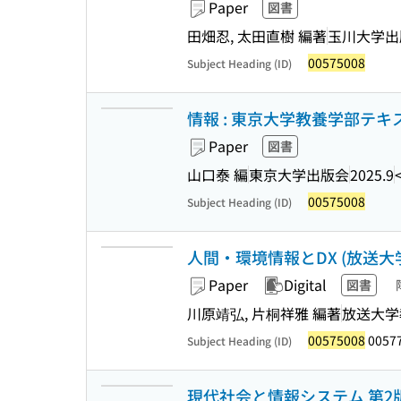
Paper
図書
田畑忍, 太田直樹 編著
玉川大学出
00575008
Subject Heading (ID)
情報 : 東京大学教養学部テキ
Paper
図書
山口泰 編
東京大学出版会
2025.9
00575008
Subject Heading (ID)
人間・環境情報とDX (放送大
Paper
Digital
図書
川原靖弘, 片桐祥雅 編著
放送大学
00575008
0057
Subject Heading (ID)
現代社会と情報システム 第2