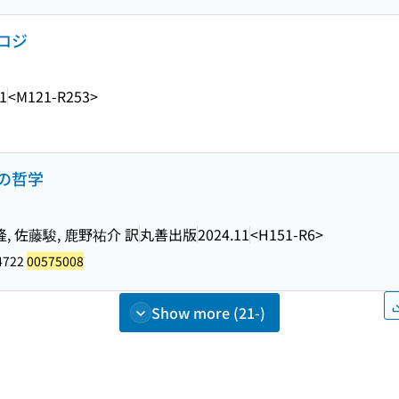
ロジ
1
<M121-R253>
の哲学
隆, 佐藤駿, 鹿野祐介 訳
丸善出版
2024.11
<H151-R6>
4722
00575008
Show more (21-)