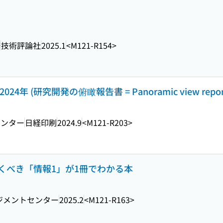
修
技術評論社
2025.1
<M121-R154>
 (研究開発の俯瞰報告書 = Panoramic view repor
センター
日経印刷
2024.9
<M121-R203>
くべき「情報1」が1冊でわかる本
ジメントセンター
2025.2
<M121-R163>