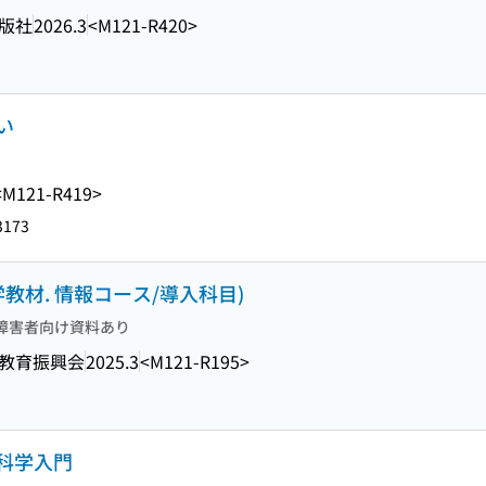
版社
2026.3
<M121-R420>
い
<M121-R419>
3173
教材. 情報コース/導入科目)
障害者向け資料あり
教育振興会
2025.3
<M121-R195>
科学入門