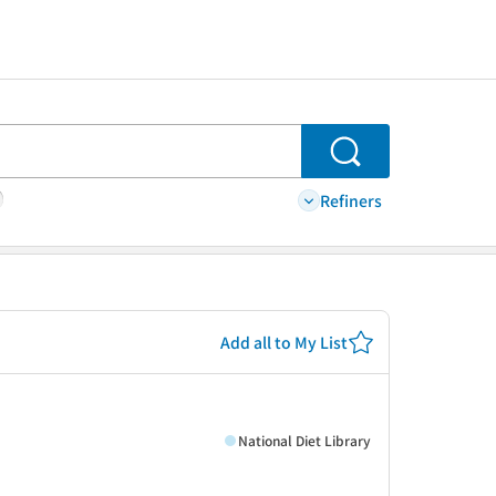
Search
Refiners
Add all to My List
National Diet Library