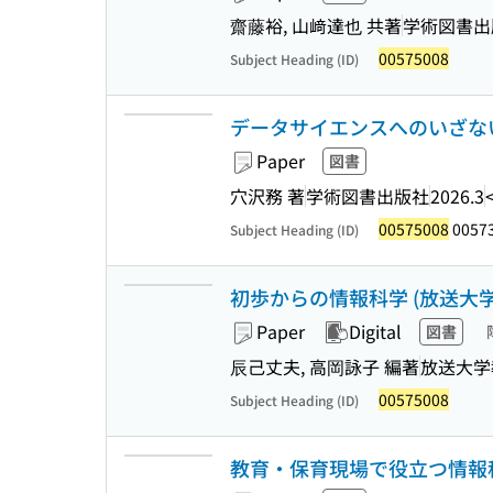
齋藤裕, 山﨑達也 共著
学術図書出
00575008
Subject Heading (ID)
データサイエンスへのいざな
Paper
図書
穴沢務 著
学術図書出版社
2026.3
00575008
0057
Subject Heading (ID)
初歩からの情報科学 (放送大学
Paper
Digital
図書
辰己丈夫, 高岡詠子 編著
放送大学
00575008
Subject Heading (ID)
教育・保育現場で役立つ情報