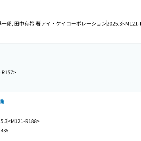
洋一郎, 田中有希 著
アイ・ケイコーポレーション
2025.3
<M121-
-R157>
論
5.3
<M121-R188>
1435