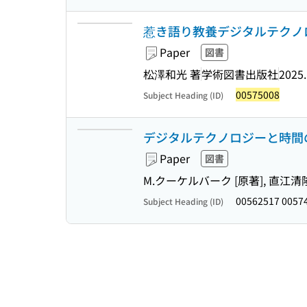
惹き語り教養デジタルテクノ
Paper
図書
松澤和光 著
学術図書出版社
2025.
00575008
Subject Heading (ID)
デジタルテクノロジーと時間
Paper
図書
M.クーケルバーク [原著], 直江清
00562517 0057
Subject Heading (ID)