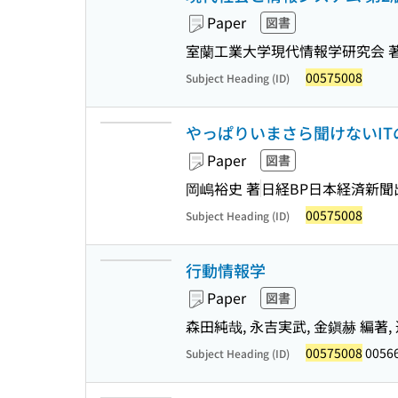
Paper
図書
室蘭工業大学現代情報学研究会 
00575008
Subject Heading (ID)
やっぱりいまさら聞けないITの常識 :
Paper
図書
岡嶋裕史 著
日経BP日本経済新聞
00575008
Subject Heading (ID)
行動情報学
Paper
図書
森田純哉, 永吉実武, 金鎭赫 編著, 
00575008
0056
Subject Heading (ID)