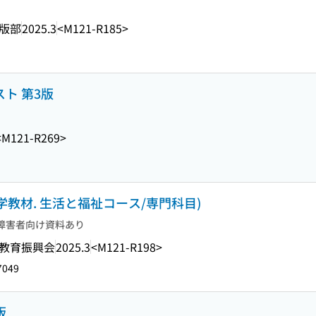
版部
2025.3
<M121-R185>
スト 第3版
<M121-R269>
学教材. 生活と福祉コース/専門科目)
障害者向け資料あり
教育振興会
2025.3
<M121-R198>
7049
版