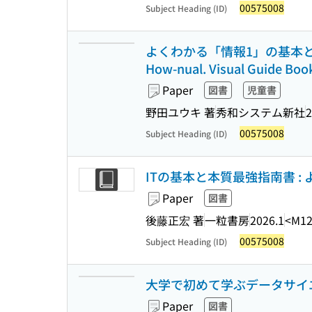
00575008
Subject Heading (ID)
よくわかる「情報1」の基本と
How-nual. Visual Guide Boo
Paper
図書
児童書
野田ユウキ 著
秀和システム新社
2
00575008
Subject Heading (ID)
ITの基本と本質最強指南書 :
Paper
図書
後藤正宏 著
一粒書房
2026.1
<M12
00575008
Subject Heading (ID)
大学で初めて学ぶデータサイ
Paper
図書