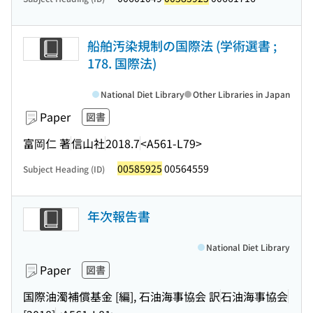
船舶汚染規制の国際法 (学術選書 ;
178. 国際法)
National Diet Library
Other Libraries in Japan
Paper
図書
富岡仁 著
信山社
2018.7
<A561-L79>
00585925
00564559
Subject Heading (ID)
年次報告書
National Diet Library
Paper
図書
国際油濁補償基金 [編], 石油海事協会 訳
石油海事協会