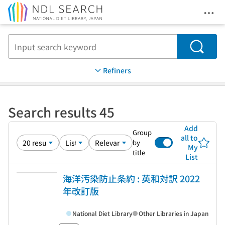
Ope
Jump to main content
Search
Refiners
Search results 45
Add
Group
all to
by
My
title
List
海洋汚染防止条約 : 英和対訳 2022
年改訂版
National Diet Library
Other Libraries in Japan