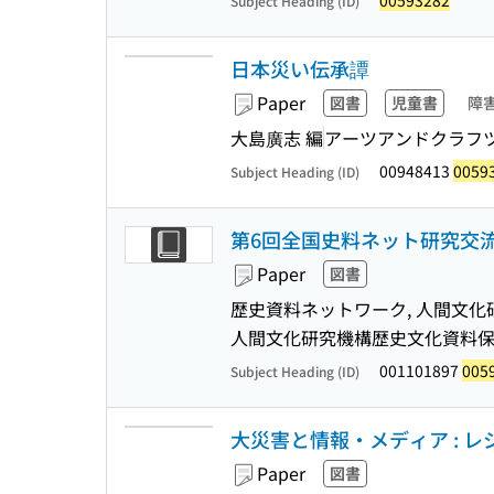
00593282
Subject Heading (ID)
日本災い伝承譚
Paper
図書
児童書
障
大島廣志 編
アーツアンドクラフ
00948413
0059
Subject Heading (ID)
第6回全国史料ネット研究交流
Paper
図書
歴史資料ネットワーク, 人間文
人間文化研究機構歴史文化資料
001101897
005
Subject Heading (ID)
大災害と情報・メディア : 
Paper
図書