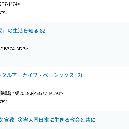
G77-M74>
8794
民」の生活を知る 82
<GB374-M22>
タルアーカイブ・ベーシックス ; 2)
集
勉誠出版
2019.8
<EG77-M191>
6398
宣教 : 災害大国日本に生きる教会と共に