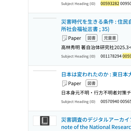
00593282
0095
Subject Heading (ID)
災害時代を生きる条件 : 住
所社会福祉叢書 ; 35)
Paper
図書
児童書
高林秀明 著
自治体研究社
2025.3
001178294
005
Subject Heading (ID)
日本は変われたのか : 東日本
Paper
図書
日本身元不明・行方不明者対策
00570940 0056
Subject Heading (ID)
災害調査のデジタルアーカイブに
note of the National Researc