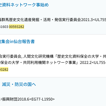
歴史資料ネットワーク事始め
編
群馬歴史文化遺産発掘・活用・発信実行委員会
2021.3
<UL75
41603
00593282
集会in仙台報告書
会実行委員会, 人間文化研究機構「歴史文化資料保全の大学・
料保全の大学・共同利用機関ネットワーク事業」
2022.2
<UL755
93282
え、減災・防災の国へ
い振興財団
2018.6
<EG77-L1950>