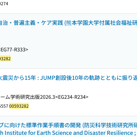
0274
民自治・普遍主義・ケア実践 (熊本学園大学付属社会福祉
<EG77-R333>
93282
大震災から15年 : JUMP創設後10年の軌跡とともに振り
チーム
学術研究出版
2026.3
<EG234-R234>
5557
00593282
向けた標準作業手順書の開発 (防災科学技術研究所研究資料 
h Institute for Earth Science and Disaster Resilience