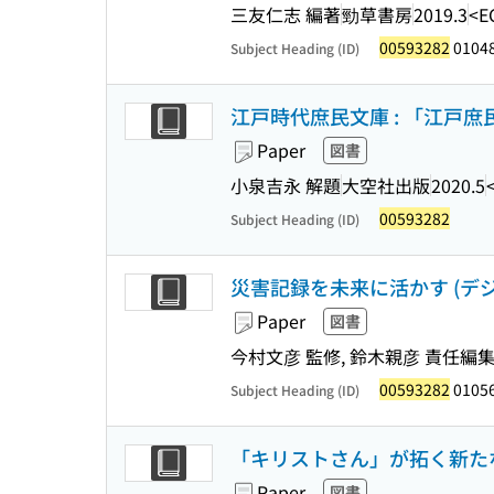
三友仁志 編著
勁草書房
2019.3
<E
00593282
0104
Subject Heading (ID)
江戸時代庶民文庫 : 「江戸庶
Paper
図書
小泉吉永 解題
大空社出版
2020.5
00593282
Subject Heading (ID)
災害記録を未来に活かす (デジ
Paper
図書
今村文彦 監修, 鈴木親彦 責任編
00593282
0105
Subject Heading (ID)
「キリストさん」が拓く新たな
Paper
図書