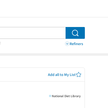
Search
Refiners
Add all to My List
National Diet Library