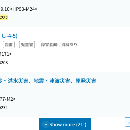
9.10
<HP93-M24>
3282
し-4-5)
図書
児童書
障害者向け資料あり
M171>
6208
土砂・洪水災害、地震・津波災害、原発災害
77-M2>
0274
Show more (21-)