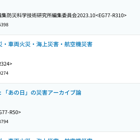
編集
防災科学技術研究所編集委員会
2023.10
<EG77-R310>
6398
火災・車両火災・海上災害・航空機災害
R324>
0274
: 「あの日」の災害アーカイブ論
G77-R50>
8794