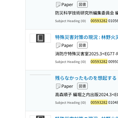
Paper
図書
防災科学技術研究所編集委員会 
00593282
0105
Subject Heading (ID)
特殊災害対策の現況 : 林野
Paper
図書
消防庁特殊災害室
2025.3
<EG77-
00593282
0095
Subject Heading (ID)
残らなかったものを想起する 
Paper
図書
高森順子 編
堀之内出版
2024.3
<E
00593282
0104
Subject Heading (ID)