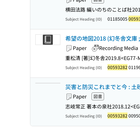
横田法路 編
いのちのことば社
201
01185005
0059
Subject Heading (ID)
希望の地図2018 (幻冬舎文庫 ; 
Paper
Recording Media
重松清 [著]
幻冬舎
2019.8
<EG77-
00593282
0119
Subject Heading (ID)
災害と防災これまでと今 : 
Paper
図書
志岐常正 著
本の泉社
2018.12
<EG
00593282
0095
Subject Heading (ID)